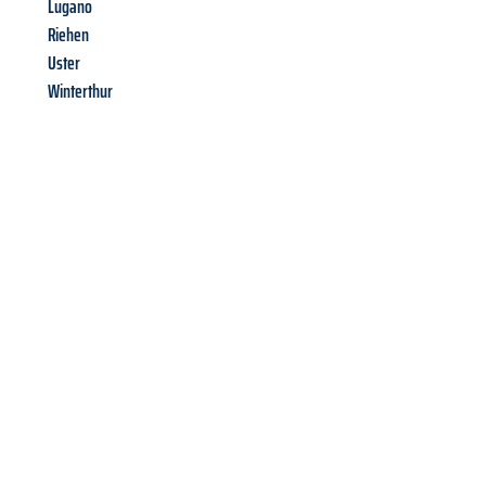
Lugano
Riehen
Uster
Winterthur
Richiedi ora la tua
offerta
al
miglior
prezzo !
Inviateci adesso la vostra richiesta non vincolante e
assicuratevi la vostra
offerta di trasloco per le vostre esigenze
a Catania
al miglior prezzo! Approfitta dell’occasione per
un
trasloco senza stress
e con il massimo comfort: