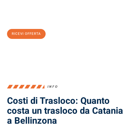
Ottieni subito
un'offerta non vincolante
e
risparmia € 100:
RICEVI OFFERTA
0299948957
INFO
Costi di Trasloco: Quanto
costa un trasloco da Catania
a Bellinzona