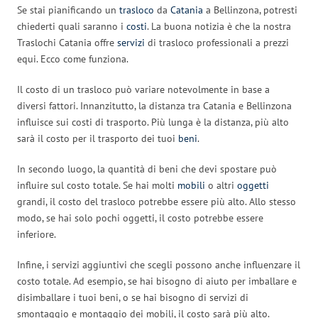
Se stai pianificando un
trasloco
da
Catania
a Bellinzona, potresti
chiederti quali saranno i
costi
. La buona notizia è che la nostra
Traslochi Catania offre
servizi
di trasloco professionali a prezzi
equi. Ecco come funziona.
Il costo di un trasloco può variare notevolmente in base a
diversi fattori. Innanzitutto, la distanza tra Catania e Bellinzona
influisce sui costi di trasporto. Più lunga è la distanza, più alto
sarà il costo per il trasporto dei tuoi
beni
.
In secondo luogo, la quantità di beni che devi spostare può
influire sul costo totale. Se hai molti
mobili
o altri
oggetti
grandi, il costo del trasloco potrebbe essere più alto. Allo stesso
modo, se hai solo pochi oggetti, il costo potrebbe essere
inferiore.
Infine, i servizi aggiuntivi che scegli possono anche influenzare il
costo totale. Ad esempio, se hai bisogno di aiuto per imballare e
disimballare i tuoi beni, o se hai bisogno di servizi di
smontaggio e montaggio dei mobili, il costo sarà più alto.