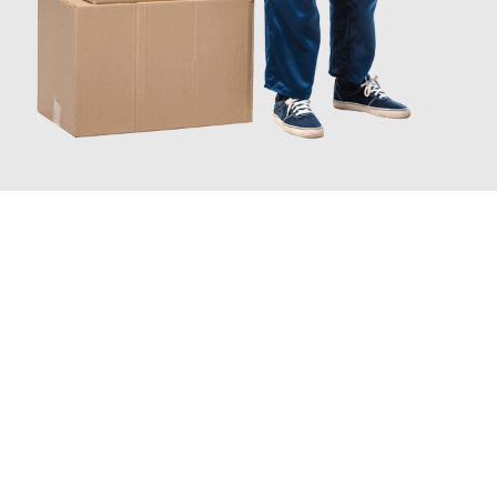
INFORMATI ORA
Scopri con Traslochi Catania quanto può essere
facile e senza
stress il tuo trasloco a Catania
. Il nostro team di esperti è
pronto ad assicurarti una transizione senza intoppi nella tua
nuova casa.