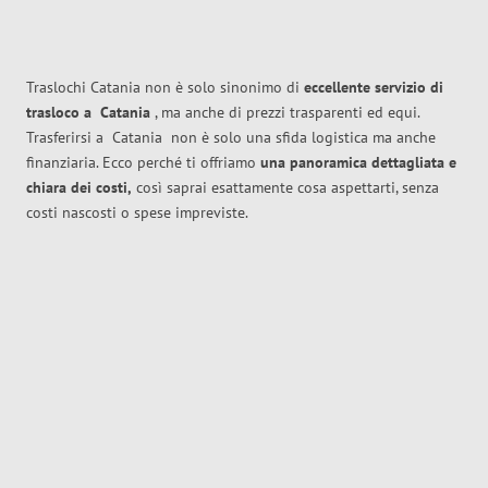
Traslochi Catania non è solo sinonimo di
eccellente
servizio di
trasloco
a
Catania
, ma anche di prezzi trasparenti ed equi.
Trasferirsi a
Catania
non è solo una sfida logistica ma anche
finanziaria. Ecco perché ti offriamo
una panoramica dettagliata e
chiara dei costi,
così saprai esattamente cosa aspettarti, senza
costi nascosti o spese impreviste.