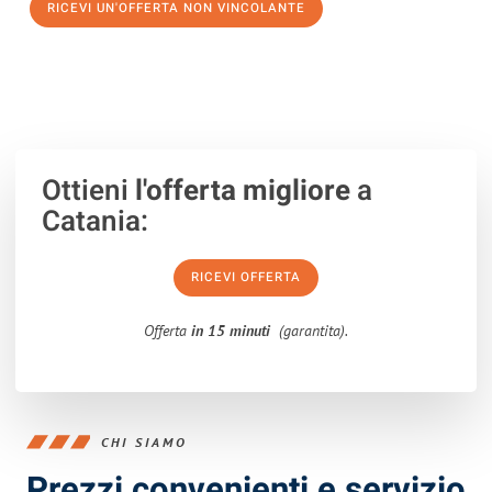
RICEVI UN'OFFERTA NON VINCOLANTE
100% non vincolante – Risposta garantita entro 15 minuti.
Ottieni
l'offerta migliore
a
Catania:
RICEVI OFFERTA
Offerta
in 15 minuti
(garantita).
CHI SIAMO
Prezzi convenienti e servizio