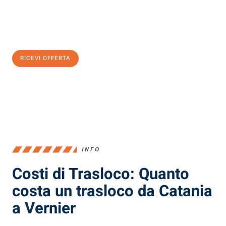
Ottieni subito
un'offerta non vincolante
e
risparmia € 100:
RICEVI OFFERTA
0299948957
INFO
Costi di Trasloco: Quanto
costa un trasloco da Catania
a Vernier