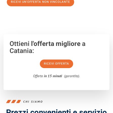
RICEVI UN'OFFERTA NON VINCOLANTE
100% non vincolante – Risposta garantita entro 15 minuti.
Ottieni
l'offerta migliore
a
Catania:
RICEVI OFFERTA
Offerta
in 15 minuti
(garantita).
CHI SIAMO
Prezzi convenienti e servizio