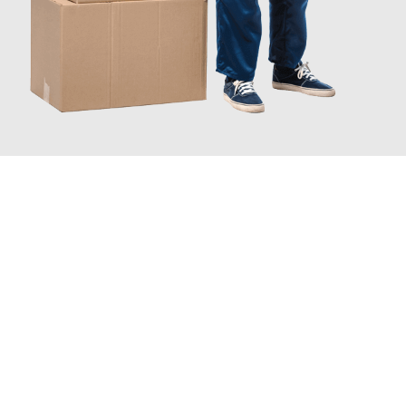
INFORMATI ORA
Scopri con Traslochi Catania quanto può essere
facile e senza
stress il tuo trasloco a Catania
. Il nostro team di esperti è
pronto ad assicurarti una transizione senza intoppi nella tua
nuova casa.