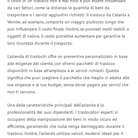
Il costo di un trasloco non è mai fisso e può essere influenzato
da vari fattori, come la distanza, la quantità di beni da
trasportare e i servizi aggiuntivi richiesti. Il trasloco da Catania a
Vernier, ad esempio, comporta un viaggio piuttosto lungo che
può influenzare il costo finale. Inoltre, se possiedi molti mobili o
oggetti di valore, il costo potrebbe aumentare per garantire la
loro sicurezza durante il trasporto.
L’azienda di traslochi offre un preventivo personalizzato in base
alle esigenze del cliente, con diversi pacchetti di trasloco
disponibili in base all’ampiezza e ai servizi richiesti. Questo
significa che puoi scegliere il pacchetto che meglio si adatta alle
tue esigenze e al tuo budget, senza dover pagare per servizi che
non ti servono.
Una delle caratteristiche principali dell’azienda è la
professionalità dei suoi dipendenti. I traslocatori esperti si
occupano della manipolazione dei beni in modo sicuro ed
efficiente, garantendo che nulla venga danneggiato durante il
trasloco. Inoltre, l’azienda utilizza veicoli moderni ideali per il