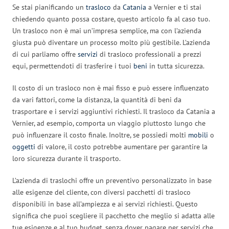
Se stai pianificando un
trasloco
da
Catania
a Vernier e ti stai
chiedendo quanto possa costare, questo articolo fa al caso tuo.
Un trasloco non è mai un’impresa semplice, ma con l’azienda
giusta può diventare un processo molto più gestibile. L’azienda
di cui parliamo offre
servizi
di trasloco professionali a prezzi
equi, permettendoti di trasferire i tuoi
beni
in tutta sicurezza.
Il costo di un trasloco non è mai fisso e può essere influenzato
da vari fattori, come la distanza, la quantità di beni da
trasportare e i servizi aggiuntivi richiesti. Il trasloco da Catania a
Vernier, ad esempio, comporta un viaggio piuttosto lungo che
può influenzare il costo finale. Inoltre, se possiedi molti
mobili
o
oggetti
di valore, il costo potrebbe aumentare per garantire la
loro sicurezza durante il trasporto.
L’azienda di traslochi offre un preventivo personalizzato in base
alle esigenze del cliente, con diversi pacchetti di trasloco
disponibili in base all’ampiezza e ai servizi richiesti. Questo
significa che puoi scegliere il pacchetto che meglio si adatta alle
tue esigenze e al tuo budget, senza dover pagare per servizi che