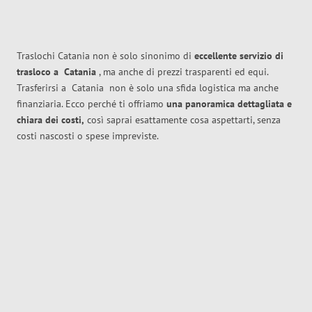
Traslochi Catania non è solo sinonimo di
eccellente
servizio di
trasloco
a
Catania
, ma anche di prezzi trasparenti ed equi.
Trasferirsi a
Catania
non è solo una sfida logistica ma anche
finanziaria. Ecco perché ti offriamo
una panoramica dettagliata e
chiara dei costi,
così saprai esattamente cosa aspettarti, senza
costi nascosti o spese impreviste.