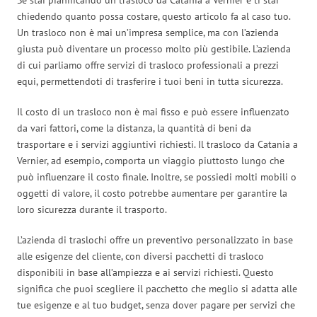
chiedendo quanto possa costare, questo articolo fa al caso tuo.
Un trasloco non è mai un’impresa semplice, ma con l’azienda
giusta può diventare un processo molto più gestibile. L’azienda
di cui parliamo offre servizi di trasloco professionali a prezzi
equi, permettendoti di trasferire i tuoi beni in tutta sicurezza.
Il costo di un trasloco non è mai fisso e può essere influenzato
da vari fattori, come la distanza, la quantità di beni da
trasportare e i servizi aggiuntivi richiesti. Il trasloco da Catania a
Vernier, ad esempio, comporta un viaggio piuttosto lungo che
può influenzare il costo finale. Inoltre, se possiedi molti mobili o
oggetti di valore, il costo potrebbe aumentare per garantire la
loro sicurezza durante il trasporto.
L’azienda di traslochi offre un preventivo personalizzato in base
alle esigenze del cliente, con diversi pacchetti di trasloco
disponibili in base all’ampiezza e ai servizi richiesti. Questo
significa che puoi scegliere il pacchetto che meglio si adatta alle
tue esigenze e al tuo budget, senza dover pagare per servizi che