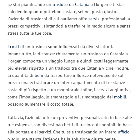
Se stai pianificando un
trasloco
da
Catania
a Horgen e ti stai
chiedendo quanto potrebbe costare, sei nel posto giusto.
L’azienda di traslochi di cui parliamo offre
servizi
professionali a
prezzi competitivi, aiutandoti a trasferire in modo sicuro e senza
stress tutte le tue cose.
I
costi
di un trasloco sono influenzati da diversi fattori.
Innanzitutto, la distanza: chiaramente, un trasloco da Catania a
Horgen comporta un viaggio lungo e quindi costi leggermente
più elevati rispetto a un trasloco tra due Catania vicine. Inoltre,
la quantità di
beni
da trasportare influisce notevolmente sul
prezzo finale: traslocare un intero appartamento di tre stanze
costa di più rispetto a un monolocale. Infine, i servizi aggiuntivi,
come l’imballaggio, lo smontaggio e il rimontaggio dei
mobili
,
possono aumentare il costo totale.
Tuttavia, l’azienda offre un preventivo personalizzato in base alle
tue esigenze, con diversi pacchetti di trasloco disponibili in base
alla portata e ai servizi. Che tu stia traslocando un intero
ufficio
o solo una stanza, l’azienda ha la soluzione giusta per te.