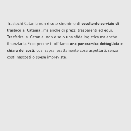
Traslochi Catania non è solo sinonimo di
eccellente
servizio di
trasloco
a
Catania
, ma anche di prezzi trasparenti ed equi.
Trasferirsi a
Catania
non è solo una sfida logistica ma anche
finanziaria. Ecco perché ti offriamo
una panoramica dettagliata e
chiara dei costi,
così saprai esattamente cosa aspettarti, senza
costi nascosti o spese impreviste.