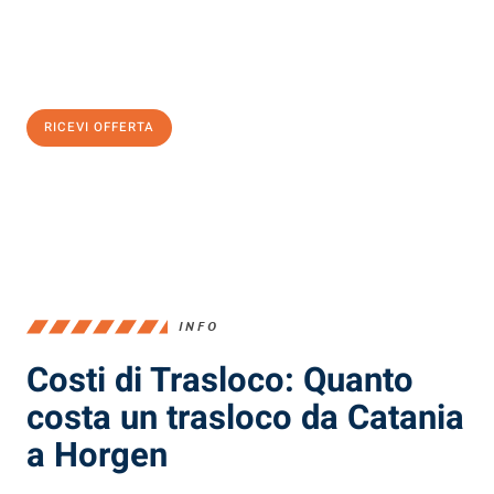
Ottieni subito
un'offerta non vincolante
e
risparmia € 100:
RICEVI OFFERTA
0299948957
INFO
Costi di Trasloco: Quanto
costa un trasloco da Catania
a Horgen