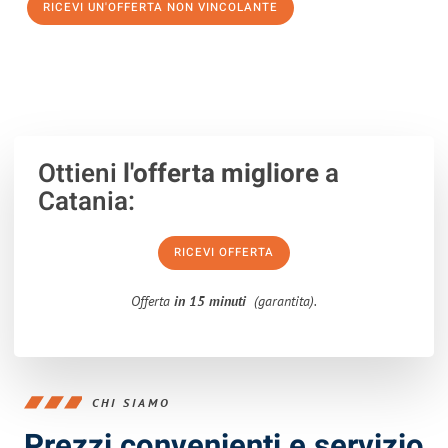
RICEVI UN'OFFERTA NON VINCOLANTE
100% non vincolante – Risposta garantita entro 15 minuti.
Ottieni
l'offerta migliore
a
Catania:
RICEVI OFFERTA
Offerta
in 15 minuti
(garantita).
CHI SIAMO
Prezzi convenienti e servizio