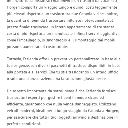
Innanzitutto, la distanza: chiaramente, un trasloco da Catania a
Horgen comporta un viaggio lungo e quindi costi leggermente
più elevati rispetto a un trasloco tra due Catania vicine. Inoltre,
la quantità di beni da trasportare influisce notevolmente sul
prezzo finale: traslocare un intero appartamento di tre stanze
costa di più rispetto a un monolocale. Infine, i servizi aggiuntivi,
come l’imballaggio, lo smontaggio e il rimontaggio dei mobili,
possono aumentare il costo totale.
Tuttavia, l’azienda offre un preventivo personalizzato in base alle
tue esigenze, con diversi pacchetti di trasloco disponibili in base
alla portata e ai servizi. Che tu stia traslocando un intero ufficio
o solo una stanza, l’azienda ha la soluzione giusta per te.
Un aspetto importante da sottolineare è che l’azienda fornisce
traslocatori esperti per gestire i beni in modo sicuro ed
efficiente, garantendo che nulla venga danneggiato. Utilizzano
veicoli moderni, ideali per il lungo viaggio da Catania a Horgen,
per assicurare che tutti i tuoi oggetti arrivino a destinazione in
perfette condizioni.