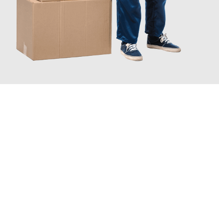
INFORMATI ORA
Scopri con Traslochi Catania quanto può essere
facile e senza
stress il tuo trasloco a Catania
. Il nostro team di esperti è
pronto ad assicurarti una transizione senza intoppi nella tua
nuova casa.