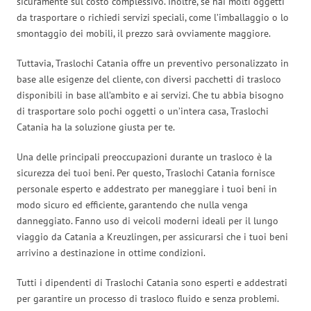
sicuramente sul costo complessivo. Inoltre, se hai molti oggetti
da trasportare o richiedi servizi speciali, come l’imballaggio o lo
smontaggio dei mobili, il prezzo sarà ovviamente maggiore.
Tuttavia, Traslochi Catania offre un preventivo personalizzato in
base alle esigenze del cliente, con diversi pacchetti di trasloco
disponibili in base all’ambito e ai servizi. Che tu abbia bisogno
di trasportare solo pochi oggetti o un’intera casa, Traslochi
Catania ha la soluzione giusta per te.
Una delle principali preoccupazioni durante un trasloco è la
sicurezza dei tuoi beni. Per questo, Traslochi Catania fornisce
personale esperto e addestrato per maneggiare i tuoi beni in
modo sicuro ed efficiente, garantendo che nulla venga
danneggiato. Fanno uso di veicoli moderni ideali per il lungo
viaggio da Catania a Kreuzlingen, per assicurarsi che i tuoi beni
arrivino a destinazione in ottime condizioni.
Tutti i dipendenti di Traslochi Catania sono esperti e addestrati
per garantire un processo di trasloco fluido e senza problemi.