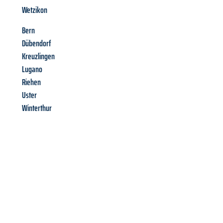
Wetzikon
Bern
Dübendorf
Kreuzlingen
Lugano
Riehen
Uster
Winterthur
Richiedi ora la tua
offerta
al
miglior
prezzo !