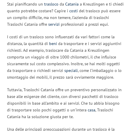
Stai pianificando un
trasloco
da
Catania
a Kreuzlingen e ti chiedi
quanto potrebbe costare? Capire i
costi
del trasloco può essere
un compito difficile, ma non temere, l’azienda di traslochi
Traslochi Catania offre
servizi
professionali a prezzi equi.
I costi di un trasloco sono influenzati da vari fattori come la
distanza, la quantità di
beni
da trasportare e i servizi aggiuntivi
richiesti. Ad esempio, traslocare da Catania a Kreuzlingen
comporta un viaggio di oltre 1000 chilometri, il che influisce
sicuramente sul costo complessivo. Inoltre, se hai molti oggetti
da trasportare o richiedi servizi
speciali
, come l’imballaggio o lo
smontaggio dei mobili, il prezzo sarà ovviamente maggiore.
Tuttavia, Traslochi Catania offre un preventivo personalizzato in
base alle esigenze del cliente, con diversi pacchetti di trasloco
disponibili in base all’ambito e ai servizi. Che tu abbia bisogno
di trasportare solo pochi oggetti o un’intera
casa
, Traslochi
Catania ha la soluzione giusta per te.
Una delle principali preoccupazioni durante un trasloco è la