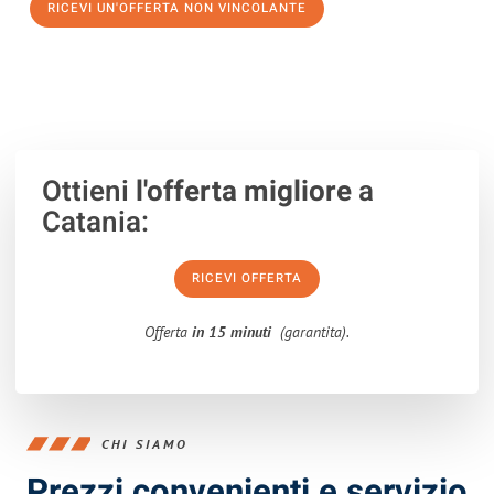
RICEVI UN'OFFERTA NON VINCOLANTE
100% non vincolante – Risposta garantita entro 15 minuti.
Ottieni
l'offerta migliore
a
Catania:
RICEVI OFFERTA
Offerta
in 15 minuti
(garantita).
CHI SIAMO
Prezzi convenienti e servizio