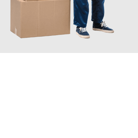
INFORMATI ORA
Scopri con Traslochi Catania quanto può essere
facile e senza
stress il tuo trasloco a Catania
. Il nostro team di esperti è
pronto ad assicurarti una transizione senza intoppi nella tua
nuova casa.