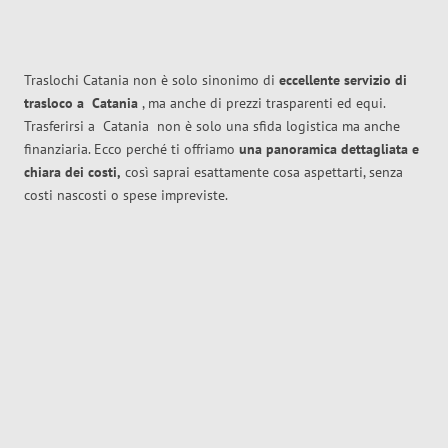
Traslochi Catania non è solo sinonimo di
eccellente
servizio di
trasloco
a
Catania
, ma anche di prezzi trasparenti ed equi.
Trasferirsi a
Catania
non è solo una sfida logistica ma anche
finanziaria. Ecco perché ti offriamo
una panoramica dettagliata e
chiara dei costi,
così saprai esattamente cosa aspettarti, senza
costi nascosti o spese impreviste.