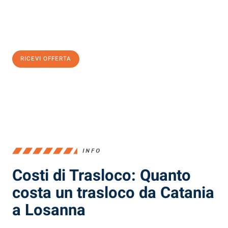
Ottieni subito
un'offerta non vincolante
e
risparmia € 100:
RICEVI OFFERTA
0299948957
INFO
Costi di Trasloco: Quanto
costa un trasloco da Catania
a Losanna