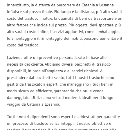
Innanzitutto, la distanza da percorrere da Catania a Losanna
influisce sul prezzo finale. Più lunga è la distanza, più alto sarà il
costo del trasloco. Inoltre, la quantità di beni da trasportare è un
altro fattore che incide sul prezzo. Più oggetti devi spostare, più
alto sarà il costo. Infine, i servizi aggiuntivi, come l’imballaggio,
lo smontaggio e il rimontaggio dei mobili, possono aumentare il
costo del trasloco.
L’azienda offre un preventivo personalizzato in base alle
necessità del cliente. Abbiamo diversi pacchetti di trasloco
disponibili, in base all’ampiezza e ai servizi richiesti. A
prescindere dal pacchetto scelto, tutti i nostri traslochi sono
gestiti da traslocatori esperti che maneggiano i tuoi beni in
modo sicuro ed efficiente, garantendo che nulla venga
danneggiato. Utilizziamo veicoli moderni, ideali per il lungo
viaggio da Catania a Losanna.
Tutti i nostri dipendenti sono esperti e addestrati per garantire
un processo di trasloco senza intoppi. Il nostro obiettivo è
rendere il tuo trasloco il più semplice e senza stress possibile.