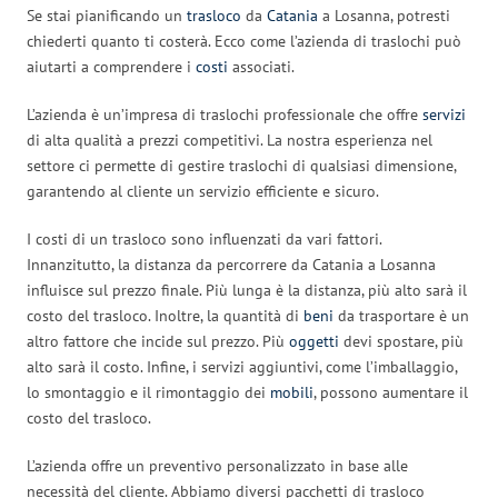
Se stai pianificando un
trasloco
da
Catania
a Losanna, potresti
chiederti quanto ti costerà. Ecco come l’azienda di traslochi può
aiutarti a comprendere i
costi
associati.
L’azienda è un’impresa di traslochi professionale che offre
servizi
di alta qualità a prezzi competitivi. La nostra esperienza nel
settore ci permette di gestire traslochi di qualsiasi dimensione,
garantendo al cliente un servizio efficiente e sicuro.
I costi di un trasloco sono influenzati da vari fattori.
Innanzitutto, la distanza da percorrere da Catania a Losanna
influisce sul prezzo finale. Più lunga è la distanza, più alto sarà il
costo del trasloco. Inoltre, la quantità di
beni
da trasportare è un
altro fattore che incide sul prezzo. Più
oggetti
devi spostare, più
alto sarà il costo. Infine, i servizi aggiuntivi, come l’imballaggio,
lo smontaggio e il rimontaggio dei
mobili
, possono aumentare il
costo del trasloco.
L’azienda offre un preventivo personalizzato in base alle
necessità del cliente. Abbiamo diversi pacchetti di trasloco