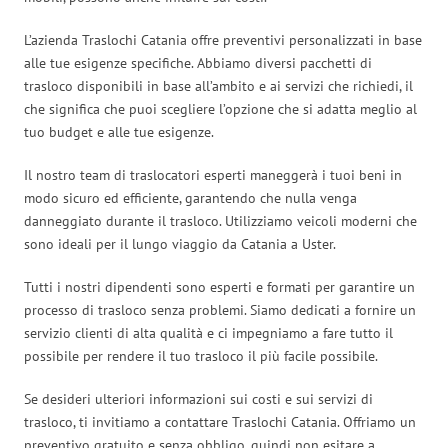
L’azienda Traslochi Catania offre preventivi personalizzati in base
alle tue esigenze specifiche. Abbiamo diversi pacchetti di
trasloco disponibili in base all’ambito e ai servizi che richiedi, il
che significa che puoi scegliere l’opzione che si adatta meglio al
tuo budget e alle tue esigenze.
Il nostro team di traslocatori esperti maneggerà i tuoi beni in
modo sicuro ed efficiente, garantendo che nulla venga
danneggiato durante il trasloco. Utilizziamo veicoli moderni che
sono ideali per il lungo viaggio da Catania a Uster.
Tutti i nostri dipendenti sono esperti e formati per garantire un
processo di trasloco senza problemi. Siamo dedicati a fornire un
servizio clienti di alta qualità e ci impegniamo a fare tutto il
possibile per rendere il tuo trasloco il più facile possibile.
Se desideri ulteriori informazioni sui costi e sui servizi di
trasloco, ti invitiamo a contattare Traslochi Catania. Offriamo un
preventivo gratuito e senza obbligo, quindi non esitare a