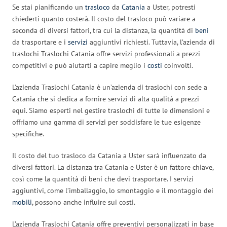
Se stai pianificando un
trasloco
da
Catania
a Uster, potresti
chiederti quanto costerà. Il costo del trasloco può variare a
seconda di diversi fattori, tra cui la distanza, la quantità di
beni
da trasportare e i
servizi
aggiuntivi richiesti. Tuttavia, l’azienda di
traslochi Traslochi Catania offre servizi professionali a prezzi
competitivi e può aiutarti a capire meglio i
costi
coinvolti.
L’azienda Traslochi Catania è un’azienda di traslochi con sede a
Catania che si dedica a fornire servizi di alta qualità a prezzi
equi. Siamo esperti nel gestire traslochi di tutte le dimensioni e
offriamo una gamma di servizi per soddisfare le tue esigenze
specifiche.
Il costo del tuo trasloco da Catania a Uster sarà influenzato da
diversi fattori. La distanza tra Catania e Uster è un fattore chiave,
così come la quantità di beni che devi trasportare. I servizi
aggiuntivi, come l’imballaggio, lo smontaggio e il montaggio dei
mobili
, possono anche influire sui costi.
L’azienda Traslochi Catania offre preventivi personalizzati in base