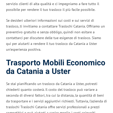
servizio clienti di alta qualità e ci impegniamo a fare tutto il
possibile per rendere il tuo trasloco il più facile possibile.
Se desideri ulteriori informazioni sui costi e sui servizi di
trasloco, ti invitiamo a contattare Traslochi Catania. Offriamo un
preventivo gratuito e senza obbligo, quindi non esitare a
contattarci per discutere delle tue esigenze di trasloco. Siamo
qui per aiutarti a rendere il tuo trasloco da Catania a Uster
un’esperienza positiva.
Trasporto Mobili Economico
da Catania a Uster
Se stai pianificando un trasloco da Catania a Uster, potresti
chiederti quanto costerà. Il costo del trasloco può variare a
seconda di diversi fattori, tra cui la distanza, la quantità di beni
da trasportare e i servizi aggiuntivi richiesti. Tuttavia, l’azienda di
traslochi Traslochi Catania offre servizi professionali a prezzi
competitivi e può aiutarti a capire meglio i costi coinvolti.