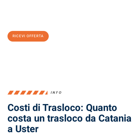
Ottieni subito
un'offerta non vincolante
e
risparmia € 100:
RICEVI OFFERTA
0299948957
INFO
Costi di Trasloco: Quanto
costa un trasloco da Catania
a Uster