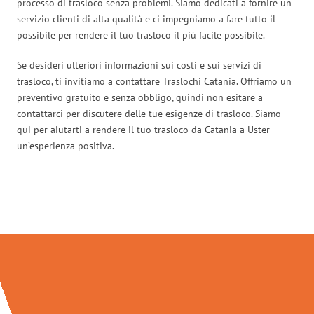
processo di trasloco senza problemi. Siamo dedicati a fornire un
servizio clienti di alta qualità e ci impegniamo a fare tutto il
possibile per rendere il tuo trasloco il più facile possibile.
Se desideri ulteriori informazioni sui costi e sui servizi di
trasloco, ti invitiamo a contattare Traslochi Catania. Offriamo un
preventivo gratuito e senza obbligo, quindi non esitare a
contattarci per discutere delle tue esigenze di trasloco. Siamo
qui per aiutarti a rendere il tuo trasloco da Catania a Uster
un’esperienza positiva.
Traslochi Catania in numeri: