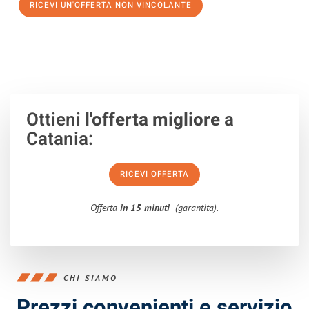
RICEVI UN'OFFERTA NON VINCOLANTE
100% non vincolante – Risposta garantita entro 15 minuti.
Ottieni
l'offerta migliore
a
Catania:
RICEVI OFFERTA
Offerta
in 15 minuti
(garantita).
CHI SIAMO
Prezzi convenienti e servizio