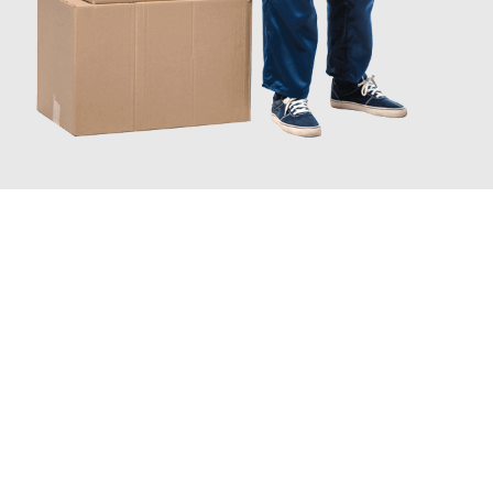
INFORMATI ORA
Scopri con Traslochi Catania quanto può essere
facile e senza
stress il tuo trasloco a Catania
. Il nostro team di esperti è
pronto ad assicurarti una transizione senza intoppi nella tua
nuova casa.