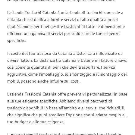
L’azienda Traslochi Catania è un’azienda di traslochi con sede a
Catania che si dedica a fornire servizi di alta qualità a prezzi
equi. Siamo esperti nel gestire traslochi di tutte le dimensioni e
offriamo una gamma di servizi per soddisfare le tue esigenze
specifiche.
Il costo del tuo trasloco da Catania a Uster sarà influenzato da
diversi fattori. La distanza tra Catania e Uster è un fattore chiave,
così come la quantità di beni che devi trasportare. I servizi
aggiuntivi, come l’imballaggio, lo smontaggio e il montaggio dei
mobili, possono anche influire sui costi.
L’azienda Traslochi Catania offre preventivi personalizzati in base
alle tue esigenze specifiche. Abbiamo diversi pacchetti di
trasloco disponibili in base all’ambito e ai servizi che richiedi, il
che significa che puoi scegliere l’opzione che si adatta meglio al
tuo budget e alle tue esigenze.
Il nostro team di traslocatori esperti maneggerà i tuoi beni in