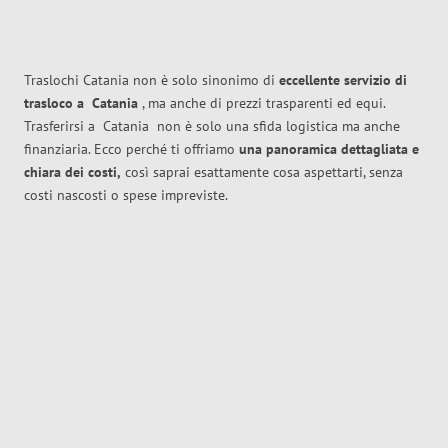
Traslochi Catania non è solo sinonimo di
eccellente
servizio di
trasloco
a
Catania
, ma anche di prezzi trasparenti ed equi.
Trasferirsi a
Catania
non è solo una sfida logistica ma anche
finanziaria. Ecco perché ti offriamo
una panoramica dettagliata e
chiara dei costi,
così saprai esattamente cosa aspettarti, senza
costi nascosti o spese impreviste.