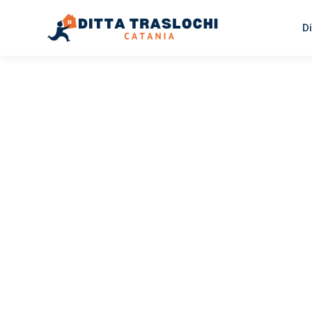
Di
TRASLOCHI CATANIA
Traslochi
Catania
Ri
Il tuo trasloco Catania Riehen può essere così facile! S