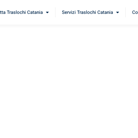
tta Traslochi Catania
Servizi Traslochi Catania
Co
ehen
perimenta il nostro