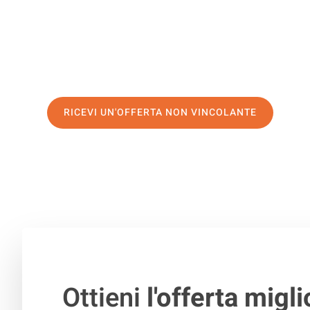
servizio di prima classe
e assicurati i
migliori prezzi in 
Richiedo ora la tua offerta personalizzata e fai il prim
trasloco senza stress a Riehen
RICEVI UN'OFFERTA NON VINCOLANTE
100% non vincolante – Risposta garantita entro 15 minuti.
Ottieni
l'offerta migli