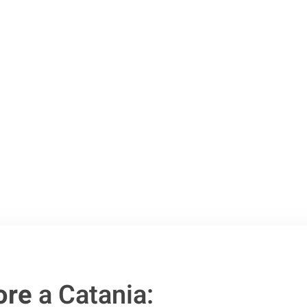
Catania
.
o passo verso un
ore
a Catania: