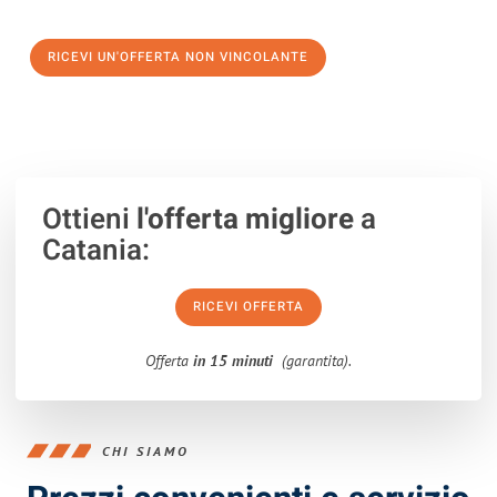
verso un trasloco senza stress a Jerez de la Frontera
RICEVI UN'OFFERTA NON VINCOLANTE
100% non vincolante – Risposta garantita entro 15 minuti.
Ottieni
l'offerta migliore
a
Catania:
RICEVI OFFERTA
Offerta
in 15 minuti
(garantita).
CHI SIAMO