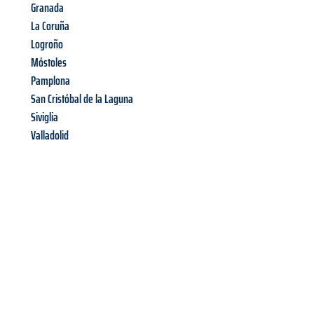
Granada
La Coruña
Logroño
Móstoles
Pamplona
San Cristóbal de la Laguna
Siviglia
Valladolid
Richiedi ora la tua
offerta
al
miglior
prezzo !