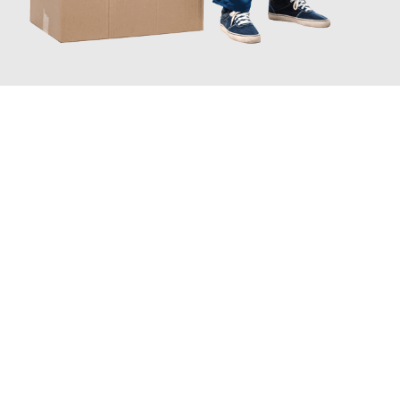
INFORMATI ORA
Scopri con Traslochi Catania quanto può essere
facile e senza
stress il tuo trasloco a Catania
. Il nostro team di esperti è
pronto ad assicurarti una transizione senza intoppi nella tua
nuova casa.
Ottieni subito
un'offerta non vincolante
e
risparmia € 100: