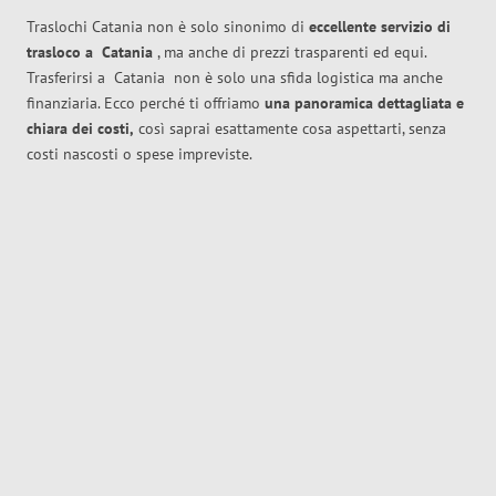
Traslochi Catania non è solo sinonimo di
eccellente
servizio di
trasloco
a
Catania
, ma anche di prezzi trasparenti ed equi.
Trasferirsi a
Catania
non è solo una sfida logistica ma anche
finanziaria. Ecco perché ti offriamo
una panoramica dettagliata e
chiara dei costi,
così saprai esattamente cosa aspettarti, senza
costi nascosti o spese impreviste.