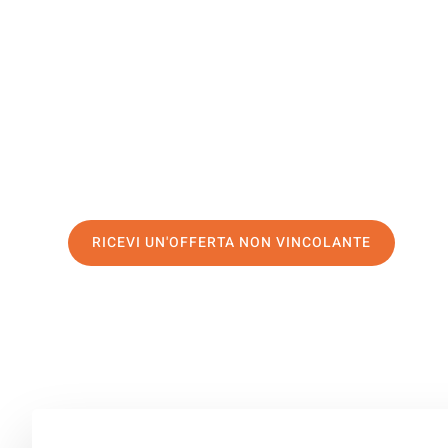
Fuenlabra
Il tuo trasloco Catania Fuenlabrada può essere così faci
servizio di prima classe
e assicurati i
migliori prezzi in 
Richiedo ora la tua offerta personalizzata e fai il prim
trasloco senza stress a Fuenlabrada
RICEVI UN'OFFERTA NON VINCOLANTE
100% non vincolante – Risposta garantita entro 15 minuti.