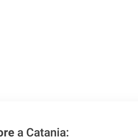
Catania
.
o passo verso un
ore
a Catania: