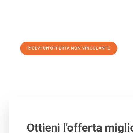
servizio di prima classe
e assicurati i
migliori prezzi in 
Richiedo ora la tua offerta personalizzata e fai il prim
trasloco senza stress a Lleida
RICEVI UN'OFFERTA NON VINCOLANTE
100% non vincolante – Risposta garantita entro 15 minuti.
Ottieni
l'offerta migli