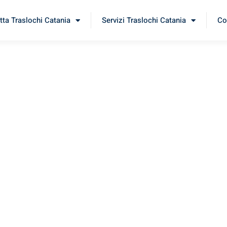
tta Traslochi Catania
Servizi Traslochi Catania
Co
eida
erimenta il nostro