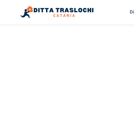
Di
TRASLOCHI CATANIA
Traslochi
Catania
Ll
Il tuo trasloco Catania Lleida può essere così facile! Sp