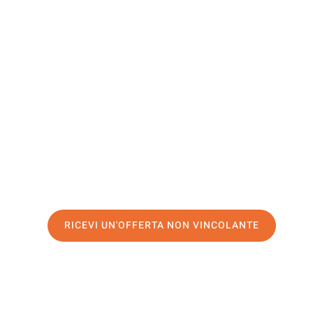
Castellón 
La Plana
Il tuo trasloco Catania Castellón de la Plana può essere
il nostro
servizio di prima classe
e assicurati i
migliori p
Richiedo ora la tua offerta personalizzata e fai il prim
trasloco senza stress a Castellón de la Plana
RICEVI UN'OFFERTA NON VINCOLANTE
100% non vincolante – Risposta garantita entro 15 minuti.