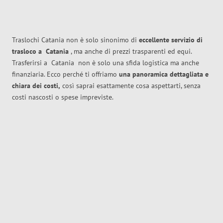
Traslochi Catania non è solo sinonimo di
eccellente
servizio di
trasloco
a
Catania
, ma anche di prezzi trasparenti ed equi.
Trasferirsi a
Catania
non è solo una sfida logistica ma anche
finanziaria. Ecco perché ti offriamo
una panoramica dettagliata e
chiara dei costi,
così saprai esattamente cosa aspettarti, senza
costi nascosti o spese impreviste.