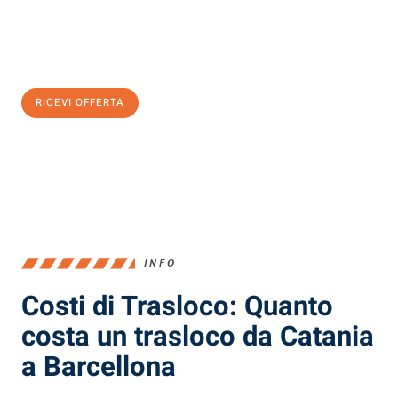
Ottieni subito
un'offerta non vincolante
e
risparmia € 100:
RICEVI OFFERTA
0299948957
INFO
Costi di Trasloco: Quanto
costa un trasloco da Catania
a Barcellona