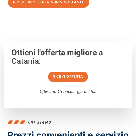
RICEVI UN'OFFERTA NON VINCOLANTE
100% non vincolante – Risposta garantita entro 15 minuti.
Ottieni
l'offerta migliore
a
Catania:
RICEVI OFFERTA
Offerta
in 15 minuti
(garantita).
CHI SIAMO
Prezzi convenienti e servizio