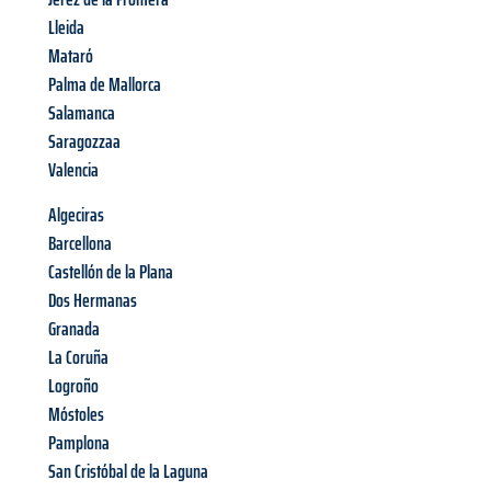
Lleida
Mataró
Palma de Mallorca
Salamanca
Saragozzaa
Valencia
Algeciras
Barcellona
Castellón de la Plana
Dos Hermanas
Granada
La Coruña
Logroño
Móstoles
Pamplona
San Cristóbal de la Laguna