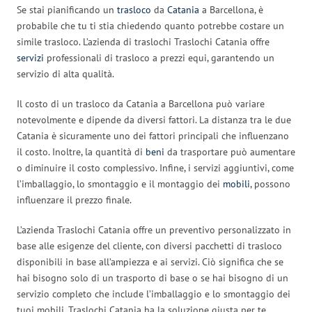
Se stai pianificando un
trasloco
da
Catania
a Barcellona, è
probabile che tu ti stia chiedendo quanto potrebbe costare un
simile trasloco. L’azienda di traslochi Traslochi Catania offre
servizi
professionali di trasloco a prezzi equi, garantendo un
servizio di alta qualità.
Il costo di un trasloco da Catania a Barcellona può variare
notevolmente e dipende da diversi fattori. La distanza tra le due
Catania è sicuramente uno dei fattori principali che influenzano
il costo. Inoltre, la quantità di
beni
da trasportare può aumentare
o diminuire il costo complessivo. Infine, i servizi aggiuntivi, come
l’imballaggio, lo smontaggio e il montaggio dei
mobili
, possono
influenzare il prezzo finale.
L’azienda Traslochi Catania offre un preventivo personalizzato in
base alle esigenze del cliente, con diversi pacchetti di trasloco
disponibili in base all’ampiezza e ai servizi. Ciò significa che se
hai bisogno solo di un trasporto di base o se hai bisogno di un
servizio completo che include l’imballaggio e lo smontaggio dei
tuoi mobili, Traslochi Catania ha la soluzione giusta per te.