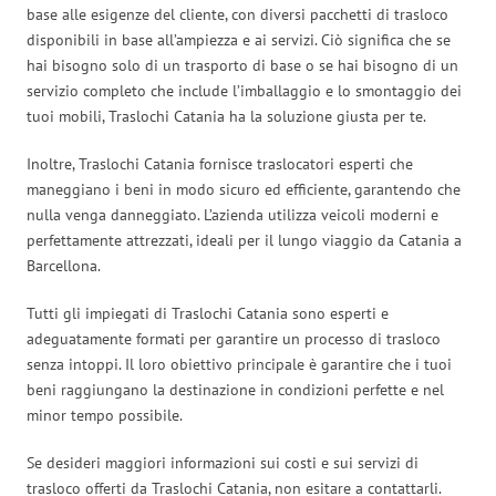
base alle esigenze del cliente, con diversi pacchetti di trasloco
disponibili in base all’ampiezza e ai servizi. Ciò significa che se
hai bisogno solo di un trasporto di base o se hai bisogno di un
servizio completo che include l’imballaggio e lo smontaggio dei
tuoi mobili, Traslochi Catania ha la soluzione giusta per te.
Inoltre, Traslochi Catania fornisce traslocatori esperti che
maneggiano i beni in modo sicuro ed efficiente, garantendo che
nulla venga danneggiato. L’azienda utilizza veicoli moderni e
perfettamente attrezzati, ideali per il lungo viaggio da Catania a
Barcellona.
Tutti gli impiegati di Traslochi Catania sono esperti e
adeguatamente formati per garantire un processo di trasloco
senza intoppi. Il loro obiettivo principale è garantire che i tuoi
beni raggiungano la destinazione in condizioni perfette e nel
minor tempo possibile.
Se desideri maggiori informazioni sui costi e sui servizi di
trasloco offerti da Traslochi Catania, non esitare a contattarli.