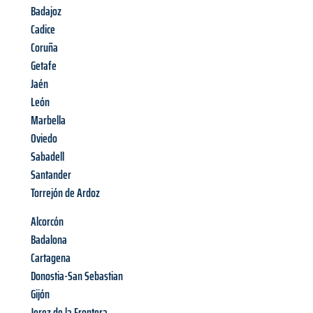
Badajoz
Cadice
Coruña
Getafe
Jaén
León
Marbella
Oviedo
Sabadell
Santander
Torrejón de Ardoz
Alcorcón
Badalona
Cartagena
Donostia-San Sebastian
Gijón
Jerez de la Frontera