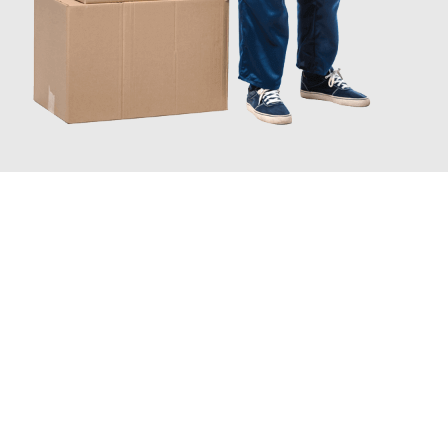
INFORMATI ORA
Scopri con Traslochi Catania quanto può essere
facile e senza
stress il tuo trasloco a Catania
. Il nostro team di esperti è
pronto ad assicurarti una transizione senza intoppi nella tua
nuova casa.