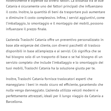
notevolmente e dipende da diversi fattori. La distanza tra le due
Catania è sicuramente uno dei fattori principali che influenzano
il costo. Inoltre, la quantità di beni da trasportare può aumentare
o diminuire il costo complessivo. Infine, i servizi aggiuntivi, come
l’imballaggio, lo smontaggio e il montaggio dei mobili, possono
influenzare il prezzo finale.
L’azienda Traslochi Catania offre un preventivo personalizzato in
base alle esigenze del cliente, con diversi pacchetti di trasloco
disponibili in base all’ampiezza e ai servizi. Ciò significa che se
hai bisogno solo di un trasporto di base o se hai bisogno di un
servizio completo che include l’imballaggio e lo smontaggio dei
tuoi mobili, Traslochi Catania ha la soluzione giusta per te.
Inoltre, Traslochi Catania fornisce traslocatori esperti che
maneggiano i beni in modo sicuro ed efficiente, garantendo che
nulla venga danneggiato. L’azienda utilizza veicoli moderni e
perfettamente attrezzati, ideali per il lungo viaggio da Catania a
Barcellona.