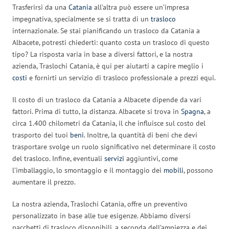
Trasferirsi da una
Catania
all’altra può essere un’impresa
impegnativa, specialmente se si tratta di un
trasloco
internazionale. Se stai pianificando un trasloco da Catania a
Albacete, potresti chiederti: quanto costa un trasloco di questo
tipo? La risposta varia in base a diversi fattori, e la nostra
azienda, Traslochi Catania, è qui per aiutarti a capire meglio i
costi
e fornirti un servizio di trasloco professionale a prezzi equi.
Il costo di un trasloco da Catania a Albacete dipende da vari
fattori. Prima di tutto, la distanza. Albacete si trova in
Spagna
, a
circa 1.400 chilometri da Catania, il che influisce sul costo del
trasporto dei tuoi
beni
. Inoltre, la quantità di beni che devi
trasportare svolge un ruolo significativo nel determinare il costo
del trasloco. Infine, eventuali
servizi
aggiuntivi, come
l’imballaggio, lo smontaggio e il montaggio dei
mobili
, possono
aumentare il prezzo.
La nostra azienda, Traslochi Catania, offre un preventivo
personalizzato in base alle tue esigenze. Abbiamo diversi
pacchetti di trasloco disponibili, a seconda dell’ampiezza e dei