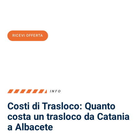
Ottieni subito
un'offerta non vincolante
e
risparmia € 100:
RICEVI OFFERTA
0299948957
INFO
Costi di Trasloco: Quanto
costa un trasloco da Catania
a Albacete