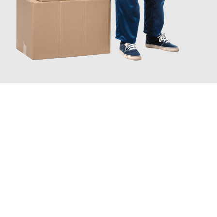
INFORMATI ORA
Scopri con Traslochi Catania quanto può essere
facile e senza
stress il tuo trasloco a Catania
. Il nostro team di esperti è
pronto ad assicurarti una transizione senza intoppi nella tua
nuova casa.