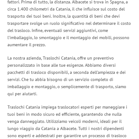
fattori. Prima di tutto, la distanza. Albacete si trova in Spagna, a
circa 1.400 chilometri da Catania, il che influisce sul costo del
trasporto dei tuoi beni. Inoltre, la quantità di beni che devi
trasportare svolge un ruolo significativo nel determinare il costo
del trasloco. Infine, eventuali servizi aggiuntivi, come
l’imballaggio, lo smontaggio e il montaggio dei mobili, possono
aumentare il prezzo.
La nostra azienda, Traslochi Catania, offre un preventivo
personalizzato in base alle tue esigenze. Abbiamo diversi
pacchetti di trasloco disponibili, a seconda dell’ampiezza e dei
servizi. Che tu abbia bisogno di un servizio completo di
imballaggio e montaggio, o semplicemente di trasporto, siamo
qui per aiutarti.
Traslochi Catania impiega traslocatori esperti per maneggiare i
tuoi beni in modo sicuro ed efficiente, garantendo che nulla
venga danneggiato. Utilizziamo veicoli moderni, ideali per il
lungo viaggio da Catania a Albacete. Tutti i nostri dipendenti
sono esperti e addestrati per garantire un processo di trasloco