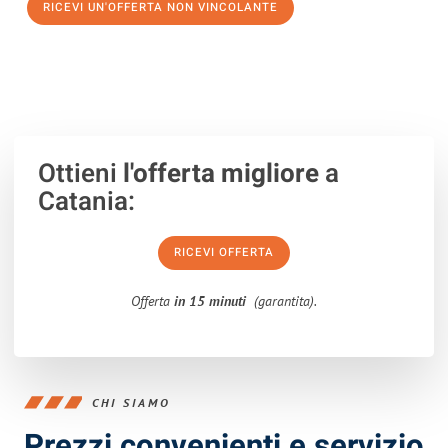
RICEVI UN'OFFERTA NON VINCOLANTE
100% non vincolante – Risposta garantita entro 15 minuti.
Ottieni
l'offerta migliore
a
Catania:
RICEVI OFFERTA
Offerta
in 15 minuti
(garantita).
CHI SIAMO
Prezzi convenienti e servizio