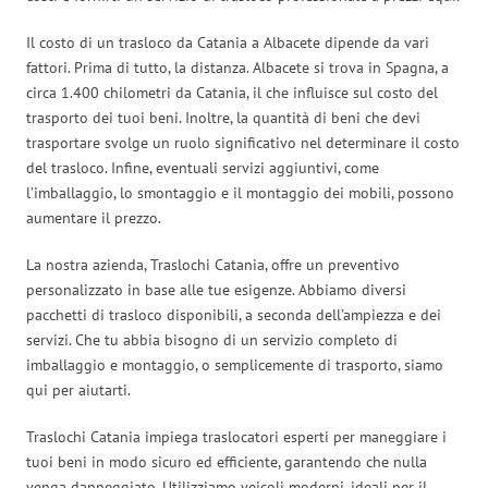
Il costo di un trasloco da Catania a Albacete dipende da vari
fattori. Prima di tutto, la distanza. Albacete si trova in Spagna, a
circa 1.400 chilometri da Catania, il che influisce sul costo del
trasporto dei tuoi beni. Inoltre, la quantità di beni che devi
trasportare svolge un ruolo significativo nel determinare il costo
del trasloco. Infine, eventuali servizi aggiuntivi, come
l’imballaggio, lo smontaggio e il montaggio dei mobili, possono
aumentare il prezzo.
La nostra azienda, Traslochi Catania, offre un preventivo
personalizzato in base alle tue esigenze. Abbiamo diversi
pacchetti di trasloco disponibili, a seconda dell’ampiezza e dei
servizi. Che tu abbia bisogno di un servizio completo di
imballaggio e montaggio, o semplicemente di trasporto, siamo
qui per aiutarti.
Traslochi Catania impiega traslocatori esperti per maneggiare i
tuoi beni in modo sicuro ed efficiente, garantendo che nulla
venga danneggiato. Utilizziamo veicoli moderni, ideali per il