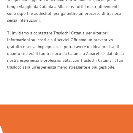
lungo viaggio da Catania a Albacete. Tutti i nostri dipendenti
sono esperti e addestrati per garantire un processo di trasloco
senza interruzioni.
Ti invitiamo a contattare Traslochi Catania per ulteriori
informazioni sui costi e sui servizi. Offriamo un preventivo
gratuito e senza impegno, così potrai avere un’idea precisa di
quanto costerà il tuo trasloco da Catania a Albacete. Fidati della
nostra esperienza e professionalità: con Traslochi Catania, il tuo
trasloco sarà un’esperienza meno stressante e più gestibile.
Traslochi Catania in numeri: