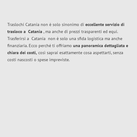
Traslochi Catania non è solo sinonimo di
eccellente
servizio di
trasloco
a
Catania
, ma anche di prezzi trasparenti ed equi.
Trasferirsi a
Catania
non è solo una sfida logistica ma anche
finanziaria. Ecco perché ti offriamo
una panoramica dettagliata e
chiara dei costi,
così saprai esattamente cosa aspettarti, senza
costi nascosti o spese impreviste.