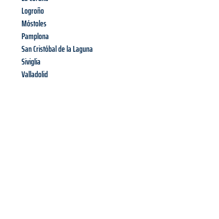
Logroño
Móstoles
Pamplona
San Cristóbal de la Laguna
Siviglia
Valladolid
Richiedi ora la tua
offerta
al
miglior
prezzo !
Inviateci adesso la vostra richiesta non vincolante e
assicuratevi la vostra
offerta di trasloco per le vostre esigenze