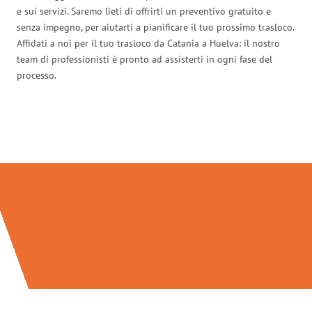
e sui servizi. Saremo lieti di offrirti un preventivo gratuito e
senza impegno, per aiutarti a pianificare il tuo prossimo trasloco.
Affidati a noi per il tuo trasloco da Catania a Huelva: il nostro
team di professionisti è pronto ad assisterti in ogni fase del
processo.
Traslochi Catania in numeri: