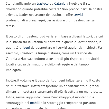
Stai pianificando un
trasloco
da
Catania
a Huelva e ti stai
chiedendo quanto potrebbe costare? Non preoccuparti, la nostra
azienda, leader nel settore dei traslochi, offre
servizi
professionali a prezzi equi, per assicurarti un trasloco senza
stress.
Il costo di un trasloco può variare in base a diversi fattori, tra cui
la distanza tra la Catania di partenza e quella di destinazione, la
quantità di
beni
da trasportare e i servizi aggiuntivi richiesti. Per
esempio, i traslochi a lunga distanza, come un trasloco da
Catania a Huelva, tendono a costare di più rispetto ai traslochi
locali a causa del maggiore chilometraggio e del tempo
impiegato.
Inoltre, il volume e il peso dei tuoi beni influenzeranno il costo
del tuo trasloco. Infatti, trasportare un appartamento di grandi
dimensioni costerà sicuramente di più rispetto a un monolocale.
Infine, servizi aggiuntivi come l’imballaggio, il montaggio e
smontaggio dei
mobili
e lo stoccaggio temporaneo possono
aumentare il costo finale del tuo trasloco.