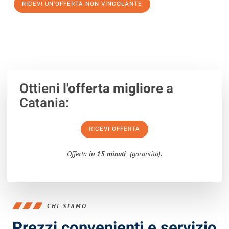
RICEVI UN'OFFERTA NON VINCOLANTE
100% non vincolante – Risposta garantita entro 15 minuti.
Ottieni
l'offerta migliore
a
Catania:
RICEVI OFFERTA
Offerta
in 15 minuti
(garantita).
CHI SIAMO
Prezzi convenienti e servizio