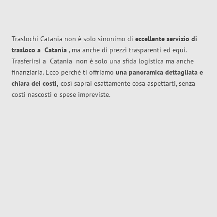
Traslochi Catania non è solo sinonimo di
eccellente
servizio di
trasloco
a
Catania
, ma anche di prezzi trasparenti ed equi.
Trasferirsi a
Catania
non è solo una sfida logistica ma anche
finanziaria. Ecco perché ti offriamo
una panoramica dettagliata e
chiara dei costi,
così saprai esattamente cosa aspettarti, senza
costi nascosti o spese impreviste.