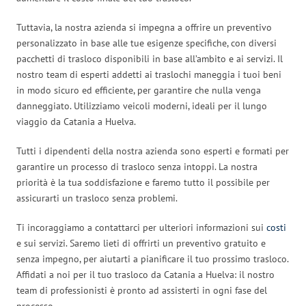
Tuttavia, la nostra azienda si impegna a offrire un preventivo
personalizzato in base alle tue esigenze specifiche, con diversi
pacchetti di trasloco disponibili in base all’ambito e ai servizi. Il
nostro team di esperti addetti ai traslochi maneggia i tuoi beni
in modo sicuro ed efficiente, per garantire che nulla venga
danneggiato. Utilizziamo veicoli moderni, ideali per il lungo
viaggio da Catania a Huelva.
Tutti i dipendenti della nostra azienda sono esperti e formati per
garantire un processo di trasloco senza intoppi. La nostra
priorità è la tua soddisfazione e faremo tutto il possibile per
assicurarti un trasloco senza problemi.
Ti incoraggiamo a contattarci per ulteriori informazioni sui
costi
e sui servizi. Saremo lieti di offrirti un preventivo gratuito e
senza impegno, per aiutarti a pianificare il tuo prossimo trasloco.
Affidati a noi per il tuo trasloco da Catania a Huelva: il nostro
team di professionisti è pronto ad assisterti in ogni fase del
processo.