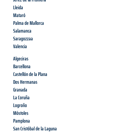
Lleida
Mataró
Palma de Mallorca
Salamanca
Saragozzaa
Valencia
Algeciras
Barcellona
Castellón de la Plana
Dos Hermanas
Granada
La Coruña
Logroño
Móstoles
Pamplona
San Cristóbal de la Laguna