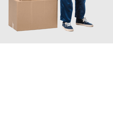
INFORMATI ORA
Scopri con Traslochi Catania quanto può essere
facile e senza
stress il tuo trasloco a Catania
. Il nostro team di esperti è
pronto ad assicurarti una transizione senza intoppi nella tua
nuova casa.