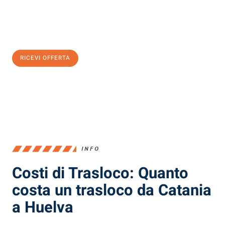
Ottieni subito
un'offerta non vincolante
e
risparmia € 100:
RICEVI OFFERTA
0299948957
INFO
Costi di Trasloco: Quanto
costa un trasloco da Catania
a Huelva