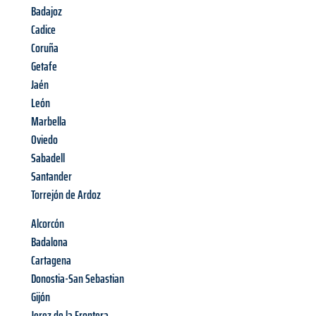
Badajoz
Cadice
Coruña
Getafe
Jaén
León
Marbella
Oviedo
Sabadell
Santander
Torrejón de Ardoz
Alcorcón
Badalona
Cartagena
Donostia-San Sebastian
Gijón
Jerez de la Frontera