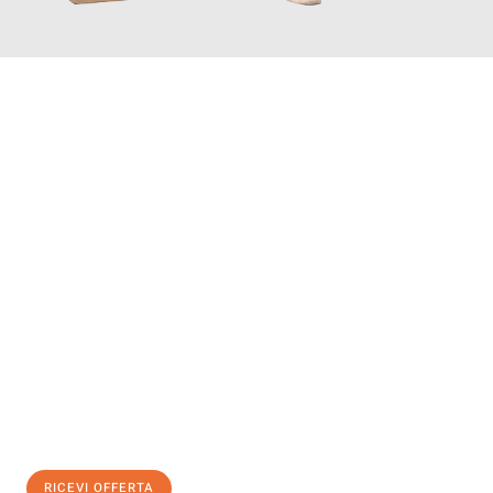
INFORMATI ORA
Scopri con Traslochi Catania quanto può essere
facile e senza
stress il tuo trasloco a Catania
. Il nostro team di esperti è
pronto ad assicurarti una transizione senza intoppi nella tua
nuova casa.
Ottieni subito
un'offerta non vincolante
e
risparmia € 100:
RICEVI OFFERTA
0299948957