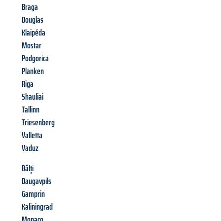
Braga
Douglas
Klaipéda
Mostar
Podgorica
Planken
Riga
Shauliai
Tallinn
Triesenberg
Valletta
Vaduz
Bălți
Daugavpils
Gamprin
Kaliningrad
Monaco