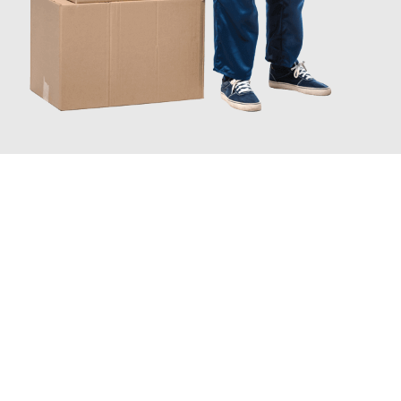
INFORMATI ORA
Scopri con Traslochi Catania quanto può essere
facile e senza
stress il tuo trasloco a Catania
. Il nostro team di esperti è
pronto ad assicurarti una transizione senza intoppi nella tua
nuova casa.