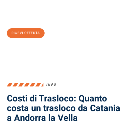
Ottieni subito
un'offerta non vincolante
e
risparmia € 100:
RICEVI OFFERTA
0299948957
INFO
Costi di Trasloco: Quanto
costa un trasloco da Catania
a Andorra la Vella