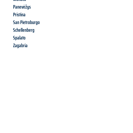
Panevėžys
Pristina
San Pietroburgo
Schellenberg
Spalato
Zagabria
Richiedi ora la tua
offerta
al
miglior
prezzo !
Inviateci adesso la vostra richiesta non vincolante e
assicuratevi la vostra
offerta di trasloco per le vostre esigenze