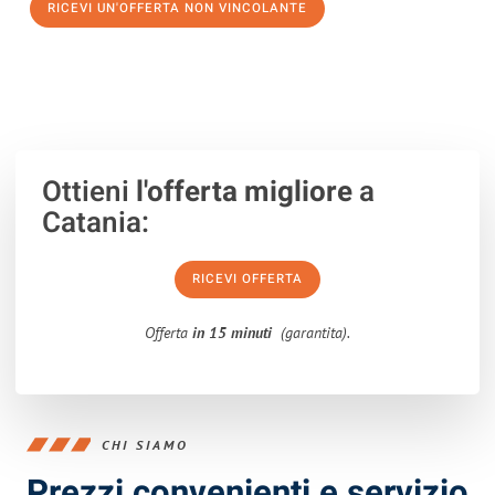
RICEVI UN'OFFERTA NON VINCOLANTE
100% non vincolante – Risposta garantita entro 15 minuti.
Ottieni
l'offerta migliore
a
Catania:
RICEVI OFFERTA
Offerta
in 15 minuti
(garantita).
CHI SIAMO
Prezzi convenienti e servizio