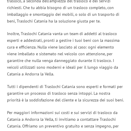
trasloco, a seconda dell’ampiezza del trasloco e dei servizi
richiesti. Che tu abbia bisogno di un trasloco completo, con
imballaggio e smontaggio dei mobili, o solo di un trasporto di
beni, Traslochi Catania ha la soluzione giusta per te.
Inoltre, Traslochi Catania vanta un team di addetti al trasloco
esperti e addestrati, pronti a gestire i tuoi beni con la massima
cura e efficienza. Nulla viene lasciato al caso: ogni elemento
viene imballato e sistemato nel veicolo con attenzione, per
garantire che nulla venga danneggiato durante il trasloco. I
veicoli utilizzati sono moderni e ideali per il lungo viaggio da
Catania a Andorra la Vella.
Tutti i dipendenti di Traslochi Catania sono esperti e formati per
garantire un processo di trasloco senza intoppi. La nostra
priorità è la soddisfazione del cliente e la sicurezza dei suoi beni.
Per maggiori informazioni sui costi e sui servizi di trasloco da
Catania a Andorra la Vella, ti invitiamo a contattare Traslochi
Catania. Offriamo un preventivo gratuito e senza impegno, per