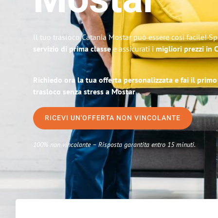
Mostar
Il tuo trasloco Catania Mostar può essere così facile! Sp
servizio di prima classe
e assicurati i
migliori prezzi in 
Richiedo ora la tua offerta personalizzata e fai il prim
trasloco senza stress a Mostar
RICEVI UN'OFFERTA NON VINCOLANTE
100% non vincolante – Risposta garantita entro 15 minuti.