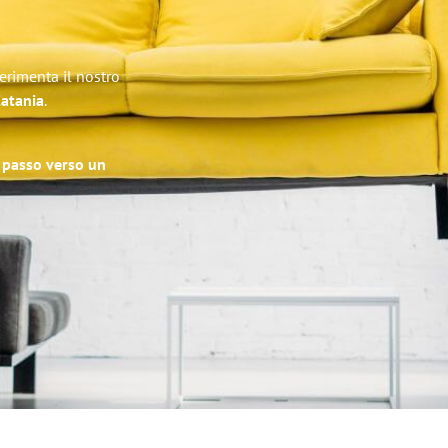
erimenta il nostro
Catania
.
o passo verso un