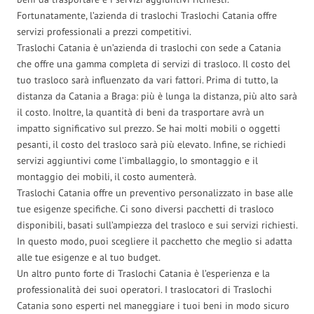
Fortunatamente, l’azienda di traslochi Traslochi Catania offre
servizi professionali a prezzi competitivi.
Traslochi Catania è un’azienda di traslochi con sede a Catania
che offre una gamma completa di servizi di trasloco. Il costo del
tuo trasloco sarà influenzato da vari fattori. Prima di tutto, la
distanza da Catania a Braga: più è lunga la distanza, più alto sarà
il costo. Inoltre, la quantità di beni da trasportare avrà un
impatto significativo sul prezzo. Se hai molti mobili o oggetti
pesanti, il costo del trasloco sarà più elevato. Infine, se richiedi
servizi aggiuntivi come l’imballaggio, lo smontaggio e il
montaggio dei mobili, il costo aumenterà.
Traslochi Catania offre un preventivo personalizzato in base alle
tue esigenze specifiche. Ci sono diversi pacchetti di trasloco
disponibili, basati sull’ampiezza del trasloco e sui servizi richiesti.
In questo modo, puoi scegliere il pacchetto che meglio si adatta
alle tue esigenze e al tuo budget.
Un altro punto forte di Traslochi Catania è l’esperienza e la
professionalità dei suoi operatori. I traslocatori di Traslochi
Catania sono esperti nel maneggiare i tuoi beni in modo sicuro