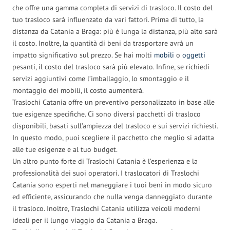
che offre una gamma completa di servizi di trasloco. Il costo del
tuo trasloco sarà influenzato da vari fattori. Prima di tutto, la
distanza da Catania a Braga: più è lunga la distanza, più alto sarà
il costo. Inoltre, la quantità di beni da trasportare avrà un
impatto significativo sul prezzo. Se hai molti
mobili
o
oggetti
pesanti, il costo del trasloco sarà più elevato. Infine, se richiedi
servizi aggiuntivi come l’imballaggio, lo smontaggio e il
montaggio dei mobili, il costo aumenterà.
Traslochi Catania offre un preventivo personalizzato in base alle
tue esigenze specifiche. Ci sono diversi pacchetti di trasloco
disponibili, basati sull’ampiezza del trasloco e sui servizi richiesti.
In questo modo, puoi scegliere il pacchetto che meglio si adatta
alle tue esigenze e al tuo budget.
Un altro punto forte di Traslochi Catania è l’esperienza e la
professionalità dei suoi operatori. I traslocatori di Traslochi
Catania sono esperti nel maneggiare i tuoi beni in modo sicuro
ed efficiente, assicurando che nulla venga danneggiato durante
il trasloco. Inoltre, Traslochi Catania utilizza veicoli moderni
ideali per il lungo viaggio da Catania a Braga.