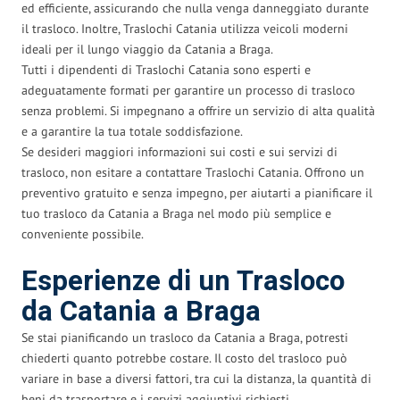
ed efficiente, assicurando che nulla venga danneggiato durante
il trasloco. Inoltre, Traslochi Catania utilizza veicoli moderni
ideali per il lungo viaggio da Catania a Braga.
Tutti i dipendenti di Traslochi Catania sono esperti e
adeguatamente formati per garantire un processo di trasloco
senza problemi. Si impegnano a offrire un servizio di alta qualità
e a garantire la tua totale soddisfazione.
Se desideri maggiori informazioni sui costi e sui servizi di
trasloco, non esitare a contattare Traslochi Catania. Offrono un
preventivo gratuito e senza impegno, per aiutarti a pianificare il
tuo trasloco da Catania a Braga nel modo più semplice e
conveniente possibile.
Esperienze di un Trasloco
da Catania a Braga
Se stai pianificando un trasloco da Catania a Braga, potresti
chiederti quanto potrebbe costare. Il costo del trasloco può
variare in base a diversi fattori, tra cui la distanza, la quantità di
beni da trasportare e i servizi aggiuntivi richiesti.