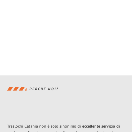
PERCHÉ NOI?
Traslochi Catania non è solo sinonimo di
eccellente
servizio di