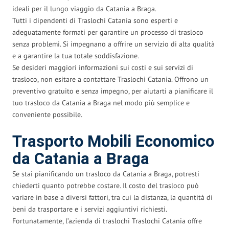
ideali per il lungo viaggio da Catania a Braga.
Tutti i dipendenti di Traslochi Catania sono esperti e
adeguatamente formati per garantire un processo di trasloco
senza problemi. Si impegnano a offrire un servizio di alta qualità
e a garantire la tua totale soddisfazione.
Se desideri maggiori informazioni sui costi e sui servizi di
trasloco, non esitare a contattare Traslochi Catania. Offrono un
preventivo gratuito e senza impegno, per aiutarti a pianificare il
tuo trasloco da Catania a Braga nel modo più semplice e
conveniente possibile.
Trasporto Mobili Economico
da Catania a Braga
Se stai pianificando un trasloco da Catania a Braga, potresti
chiederti quanto potrebbe costare. Il costo del trasloco può
variare in base a diversi fattori, tra cui la distanza, la quantità di
beni da trasportare e i servizi aggiuntivi richiesti.
Fortunatamente, l’azienda di traslochi Traslochi Catania offre