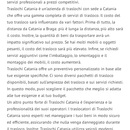
servizi professionali a prezzi competitivi.
Traslochi Catania è un’azienda di traslochi con sede a Catania
che offre una gamma completa di servizi di trasloco. Il costo del
tuo trasloco sarà influenzato da vari fattori. Prima di tutto, la
distanza da Catania a Braga: più è lunga la distanza, più alto sarà
il costo. Inoltre, la quantità di beni da trasportare avrà un
impatto significativo sul prezzo. Se hai molti mobili o oggetti
pesanti, il costo del trasloco sarà più elevato. Infine, se richiedi
servizi aggiuntivi come l’imballaggio, lo smontaggio e il
montaggio dei mobili, il costo aumenterà.
Traslochi Catania offre un preventivo personalizzato in base alle
tue esigenze specifiche. Ci sono diversi pacchetti di trasloco
disponibili, basati sull’ampiezza del trasloco e sui servizi richiesti.
In questo modo, puoi scegliere il pacchetto che meglio si adatta
alle tue esigenze e al tuo budget.
Un altro punto forte di Traslochi Catania è l’esperienza e la
professionalità dei suoi operatori. I traslocatori di Traslochi
Catania sono esperti nel maneggiare i tuoi beni in modo sicuro
ed efficiente, assicurando che nulla venga danneggiato durante
il trasloco. Inoltre, Traslochi Catania utilizza veicoli moderni