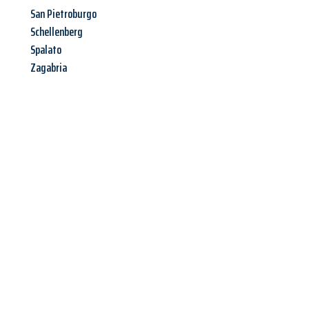
San Pietroburgo
Schellenberg
Spalato
Zagabria
Richiedi ora la tua
offerta
al
miglior
prezzo !
Inviateci adesso la vostra richiesta non vincolante e
assicuratevi la vostra
offerta di trasloco per le vostre esigenze
a Catania
al miglior prezzo! Approfitta dell’occasione per
un
trasloco senza stress
e con il massimo comfort: