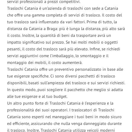
servizi professionali a prezzi competitivi.
Traslochi Catania è un’azienda di traslochi con sede a Catania
che offre una gamma completa di servizi di trasloco. Il costo del
tuo trasloco sarà influenzato da vari fattori. Prima di tutto, la
distanza da Catania a Braga: più è lunga la distanza, più alto sarà
il costo. Inoltre, la quantità di beni da trasportare avrà un
impatto significativo sul prezzo. Se hai molti mobili o oggetti
pesanti, il costo del trasloco sarà più elevato. Infine, se richiedi
servizi aggiuntivi come l’imballaggio, lo smontaggio e il
montaggio dei mobili, il costo aumenterà.
Traslochi Catania offre un preventivo personalizzato in base alle
tue esigenze specifiche. Ci sono diversi pacchetti di trasloco
disponibili, basati sull’ampiezza del trasloco e sui servizi richiesti.
In questo modo, puoi scegliere il pacchetto che meglio si adatta
alle tue esigenze e al tuo budget.
Un altro punto forte di Traslochi Catania è l’esperienza e la
professionalità dei suoi operatori. I traslocatori di Traslochi
Catania sono esperti nel maneggiare i tuoi beni in modo sicuro
ed efficiente, assicurando che nulla venga danneggiato durante
il trasloco. Inoltre, Traslochi Catania utilizza veicoli moderni