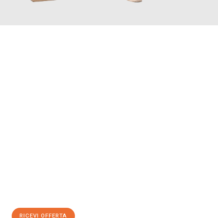
INFORMATI ORA
Scopri con Traslochi Catania quanto può essere
facile e senza
stress il tuo trasloco a Catania
. Il nostro team di esperti è
pronto ad assicurarti una transizione senza intoppi nella tua
nuova casa.
Ottieni subito
un'offerta non vincolante
e
risparmia € 100:
RICEVI OFFERTA
0299948957