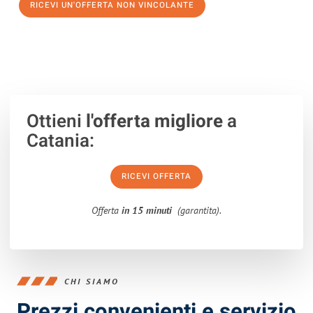
RICEVI UN'OFFERTA NON VINCOLANTE
100% non vincolante – Risposta garantita entro 15 minuti.
Ottieni
l'offerta migliore
a
Catania:
RICEVI OFFERTA
Offerta
in 15 minuti
(garantita).
CHI SIAMO
Prezzi convenienti e servizio