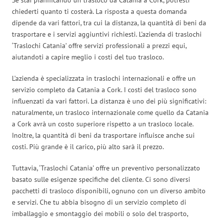
chiederti quanto ti costerà. La risposta a questa domanda
dipende da vari fattori, tra cui la distanza, la quantità di beni da
trasportare e i servizi aggiuntivi richiesti. L’azienda di traslochi
‘Traslochi Catania’ offre servizi professionali a prezzi equi,
aiutandoti a capire meglio i costi del tuo trasloco.
L’azienda è specializzata in traslochi internazionali e offre un
servizio completo da Catania a Cork. I costi del trasloco sono
influenzati da vari fattori. La distanza è uno dei più significativi:
naturalmente, un trasloco internazionale come quello da Catania
a Cork avrà un costo superiore rispetto a un trasloco locale.
Inoltre, la quantità di beni da trasportare influisce anche sui
costi. Più grande è il carico, più alto sarà il prezzo.
Tuttavia, ‘Traslochi Catania’ offre un preventivo personalizzato
basato sulle esigenze specifiche del cliente. Ci sono diversi
pacchetti di trasloco disponibili, ognuno con un diverso ambito
e servizi. Che tu abbia bisogno di un servizio completo di
imballaggio e smontaggio dei mobili o solo del trasporto,