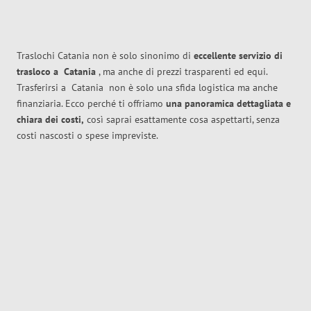
Traslochi Catania non è solo sinonimo di
eccellente
servizio di
trasloco
a
Catania
, ma anche di prezzi trasparenti ed equi.
Trasferirsi a
Catania
non è solo una sfida logistica ma anche
finanziaria. Ecco perché ti offriamo
una panoramica dettagliata e
chiara dei costi,
così saprai esattamente cosa aspettarti, senza
costi nascosti o spese impreviste.