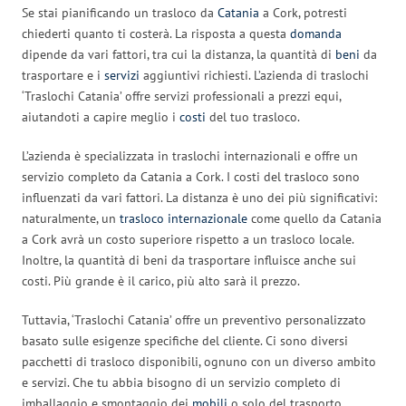
Se stai pianificando un trasloco da
Catania
a Cork, potresti
chiederti quanto ti costerà. La risposta a questa
domanda
dipende da vari fattori, tra cui la distanza, la quantità di
beni
da
trasportare e i
servizi
aggiuntivi richiesti. L’azienda di traslochi
‘Traslochi Catania’ offre servizi professionali a prezzi equi,
aiutandoti a capire meglio i
costi
del tuo trasloco.
L’azienda è specializzata in traslochi internazionali e offre un
servizio completo da Catania a Cork. I costi del trasloco sono
influenzati da vari fattori. La distanza è uno dei più significativi:
naturalmente, un
trasloco internazionale
come quello da Catania
a Cork avrà un costo superiore rispetto a un trasloco locale.
Inoltre, la quantità di beni da trasportare influisce anche sui
costi. Più grande è il carico, più alto sarà il prezzo.
Tuttavia, ‘Traslochi Catania’ offre un preventivo personalizzato
basato sulle esigenze specifiche del cliente. Ci sono diversi
pacchetti di trasloco disponibili, ognuno con un diverso ambito
e servizi. Che tu abbia bisogno di un servizio completo di
imballaggio e smontaggio dei
mobili
o solo del trasporto,