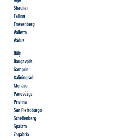
Shauliai
Tallinn
Triesenberg
Valletta
Vaduz
Bălți
Daugavpils
Gamprin
Kaliningrad
Monaco
Panevėžys
Pristina
San Pietroburgo
Schellenberg
Spalato
Zagabria