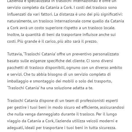
L’azienda è specializzata in traslochi internazionali e offre un
servizio completo da Catania a Cork. I costi del trasloco sono
influenzati da vari fattori. La distanza è uno dei più significativi:
naturalmente, un trasloco internazionale come quello da Catania
a Cork avrà un costo superiore rispetto a un trasloco locale.
Inoltre, la quantità di beni da trasportare influisce anche sui
costi. Più grande è il carico, più alto sarà il prezzo.
Tuttavia, ‘Traslochi Catania’ offre un preventivo personalizzato
basato sulle esigenze specifiche del cliente. Ci sono diversi
pacchetti di trasloco disponibili, ognuno con un diverso ambito
e servizi. Che tu abbia bisogno di un servizio completo di
imballaggio e smontaggio dei mobili o solo del trasporto,
‘Traslochi Catania’ ha una soluzione adatta a te.
Traslochi Catania dispone di un team di professionisti esperti
per gestire i tuoi beni in modo sicuro ed efficiente, assicurandosi
che nulla venga danneggiato durante il trasloco. Per il lungo
viaggio da Catania a Cork, l’azienda utilizza veicoli moderni e
adeguati, ideali per trasportare i tuoi beni in tutta sicurezza.