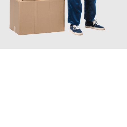
INFORMATI ORA
Scopri con Traslochi Catania quanto può essere
facile e senza
stress il tuo trasloco a Catania
. Il nostro team di esperti è
pronto ad assicurarti una transizione senza intoppi nella tua
nuova casa.