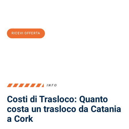
Ottieni subito
un'offerta non vincolante
e
risparmia € 100:
RICEVI OFFERTA
0299948957
INFO
Costi di Trasloco: Quanto
costa un trasloco da Catania
a Cork