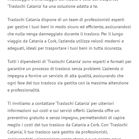
‘Traslochi Catania’ ha una soluzione adatta a te.
Traslochi Catania dispone di un team di professionisti esperti
per gestire i tuoi beni in modo sicuro ed efficiente, assicurandosi
che nulla venga danneggiato durante il trasloco. Per il lungo
viaggio da Catania a Cork, l’azienda utilizza veicoli moderni e
adeguati, ideali per trasportare i tuoi beni in tutta sicurezza.
Tutti i dipendenti di ‘Traslochi Catania’ sono esperti e formati per
garantire un processo di trasloco senza problemi. L’azienda si
impegna a fornire un servizio di alta qualità, assicurando che
ogni fase del tuo trasloco sia gestita con la massima attenzione
e professionalità.
Ti invitiamo a contattare ‘Traslochi Catania’ per ulteriori
informazioni sui costi e sui servizi offerti. L’azienda offre un
preventivo gratuito e senza impegno, permettendoti di capire
meglio i costi del tuo trasloco da Catania a Cork. Con ‘Traslochi
Catania’, il tuo trasloco sarà gestito da professionisti,
assicurandoti un’esperienza senza stress e a un prezzo equo.