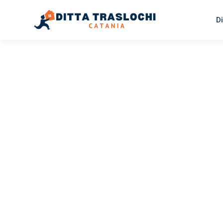
Di
TRASLOCHI CATANIA
Traslochi
Catania
M
Il tuo trasloco Catania Mosca può essere così facile! Sp