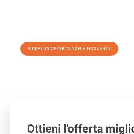
servizio di prima classe
e assicurati i
migliori prezzi in 
Richiedo ora la tua offerta personalizzata e fai il prim
trasloco senza stress a Mosca
RICEVI UN'OFFERTA NON VINCOLANTE
100% non vincolante – Risposta garantita entro 15 minuti.
Ottieni
l'offerta migli