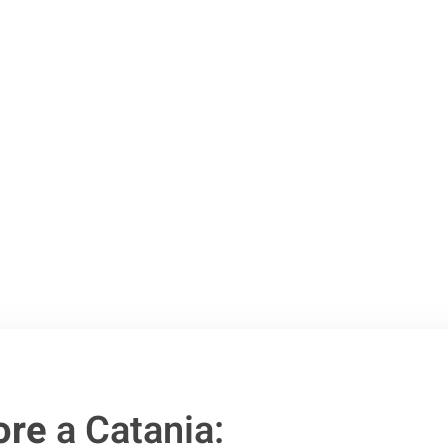
Catania
.
o passo verso un
ore
a Catania: