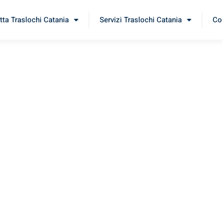
tta Traslochi Catania
Servizi Traslochi Catania
Co
osca
erimenta il nostro