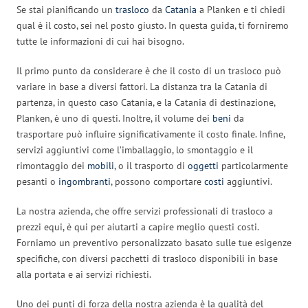
Se stai pianificando un
trasloco
da
Catania
a Planken e ti chiedi
qual è il costo, sei nel posto giusto. In questa guida, ti forniremo
tutte le informazioni di cui hai bisogno.
Il primo punto da considerare è che il costo di un trasloco può
variare in base a diversi fattori. La distanza tra la Catania di
partenza, in questo caso Catania, e la Catania di destinazione,
Planken, è uno di questi. Inoltre, il volume dei
beni
da
trasportare può influire significativamente il costo finale. Infine,
servizi aggiuntivi come l’imballaggio, lo smontaggio e il
rimontaggio dei
mobili
, o il trasporto di
oggetti
particolarmente
pesanti o
ingombranti
, possono comportare
costi
aggiuntivi.
La nostra azienda, che offre servizi professionali di trasloco a
prezzi equi, è qui per aiutarti a capire meglio questi costi.
Forniamo un preventivo personalizzato basato sulle tue esigenze
specifiche, con diversi pacchetti di trasloco disponibili in base
alla portata e ai servizi richiesti.
Uno dei punti di forza della nostra azienda è la qualità del