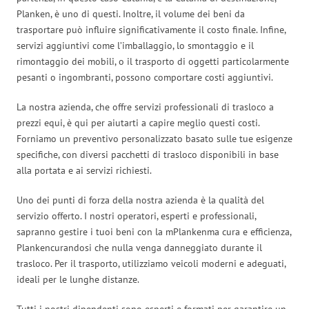
Planken, è uno di questi. Inoltre, il volume dei beni da
trasportare può influire significativamente il costo finale. Infine,
servizi aggiuntivi come l’imballaggio, lo smontaggio e il
rimontaggio dei mobili, o il trasporto di oggetti particolarmente
pesanti o ingombranti, possono comportare costi aggiuntivi.
La nostra azienda, che offre servizi professionali di trasloco a
prezzi equi, è qui per aiutarti a capire meglio questi costi.
Forniamo un preventivo personalizzato basato sulle tue esigenze
specifiche, con diversi pacchetti di trasloco disponibili in base
alla portata e ai servizi richiesti.
Uno dei punti di forza della nostra azienda è la qualità del
servizio offerto. I nostri operatori, esperti e professionali,
sapranno gestire i tuoi beni con la mPlankenma cura e efficienza,
Plankencurandosi che nulla venga danneggiato durante il
trasloco. Per il trasporto, utilizziamo veicoli moderni e adeguati,
ideali per le lunghe distanze.
Tutti i nostri dipendenti sono esperti e formati per garantire un