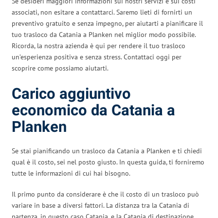
Se desideri maggiori informazioni sui nostri servizi e sui costi
associati, non esitare a contattarci. Saremo lieti di fornirti un
preventivo gratuito e senza impegno, per aiutarti a pianificare il
tuo trasloco da Catania a Planken nel miglior modo possibile.
Ricorda, la nostra azienda è qui per rendere il tuo trasloco
un’esperienza positiva e senza stress. Contattaci oggi per
scoprire come possiamo aiutarti.
Carico aggiuntivo
economico da Catania a
Planken
Se stai pianificando un trasloco da Catania a Planken e ti chiedi
qual è il costo, sei nel posto giusto. In questa guida, ti forniremo
tutte le informazioni di cui hai bisogno.
Il primo punto da considerare è che il costo di un trasloco può
variare in base a diversi fattori. La distanza tra la Catania di
partenza, in questo caso Catania, e la Catania di destinazione,