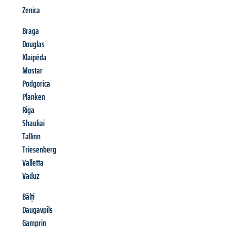
Zenica
Braga
Douglas
Klaipéda
Mostar
Podgorica
Planken
Riga
Shauliai
Tallinn
Triesenberg
Valletta
Vaduz
Bălți
Daugavpils
Gamprin