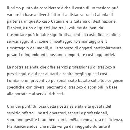
Il primo punto da considerare è che il costo di un trasloco può
variare in base a diversi fattori. La distanza tra la Catania di
partenza, in questo caso Catania, e la Catania di destinazione,
Planken, è uno di questi. Inoltre, il volume dei beni da
trasportare può influire significativamente il costo finale. Infine,
servizi aggiuntivi come l’imballaggio, lo smontaggio e il
rimontaggio dei mobili, o il trasporto di oggetti particolarmente
pesanti o ingombranti, possono comportare costi aggiuntivi.
La nostra azienda, che offre servizi professionali di trasloco a
prezzi equi, è qui per aiutarti a capire meglio questi costi.
Forniamo un preventivo personalizzato basato sulle tue esigenze
specifiche, con diversi pacchetti di trasloco disponibili in base
alla portata e ai servizi richiesti.
Uno dei punti di forza della nostra azienda è la qualità del
servizio offerto. I nostri operatori, esperti e professionali,
sapranno gestire i tuoi beni con la mPlankenma cura e efficienza,
Plankencurandosi che nulla venga danneggiato durante il