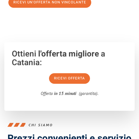
RICEVI UN'OFFERTA NON VINCOLANTE
100% non vincolante – Risposta garantita entro 15 minuti.
Ottieni
l'offerta migliore
a
Catania:
RICEVI OFFERTA
Offerta
in 15 minuti
(garantita).
CHI SIAMO
Prezzi convenienti e servizio