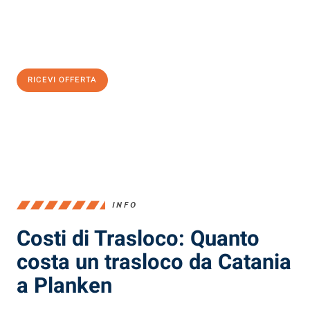
Ottieni subito
un'offerta non vincolante
e
risparmia € 100:
RICEVI OFFERTA
0299948957
INFO
Costi di Trasloco: Quanto
costa un trasloco da Catania
a Planken