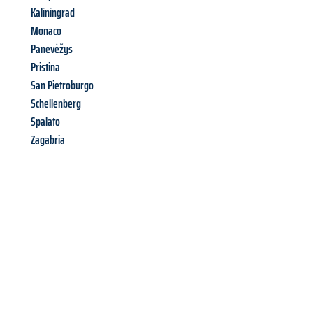
Kaliningrad
Monaco
Panevėžys
Pristina
San Pietroburgo
Schellenberg
Spalato
Zagabria
Richiedi ora la tua
offerta
al
miglior
prezzo !