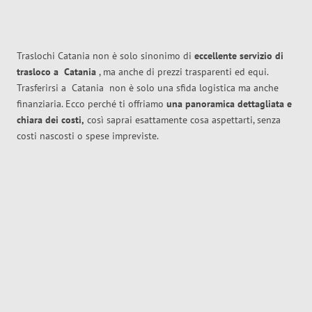
Traslochi Catania non è solo sinonimo di
eccellente
servizio di
trasloco
a
Catania
, ma anche di prezzi trasparenti ed equi.
Trasferirsi a
Catania
non è solo una sfida logistica ma anche
finanziaria. Ecco perché ti offriamo
una panoramica dettagliata e
chiara dei costi,
così saprai esattamente cosa aspettarti, senza
costi nascosti o spese impreviste.