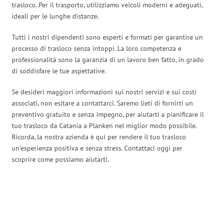
trasloco. Per il trasporto, utilizziamo veicoli moderni e adeguati,
ideali per le lunghe distanze.
Tutti i nostri dipendenti sono esperti e formati per garantire un
processo di trasloco senza intoppi. La loro competenza e
professionalità sono la garanzia di un lavoro ben fatto, in grado
di soddisfare le tue aspettative.
Se desideri maggiori informazioni sui nostri servizi e sui costi
associati, non esitare a contattarci. Saremo lieti di fornirti un
preventivo gratuito e senza impegno, per aiutarti a pianificare il
tuo trasloco da Catania a Planken nel miglior modo possibile.
Ricorda, la nostra azienda è qui per rendere il tuo trasloco
un’esperienza positiva e senza stress. Contattaci oggi per
scoprire come possiamo aiutarti.
Traslochi Catania in numeri: