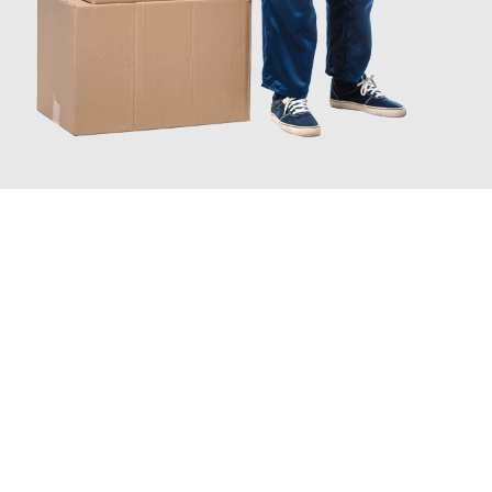
INFORMATI ORA
Scopri con Traslochi Catania quanto può essere
facile e senza
stress il tuo trasloco a Catania
. Il nostro team di esperti è
pronto ad assicurarti una transizione senza intoppi nella tua
nuova casa.