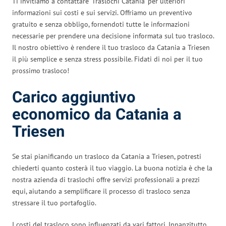
Ti invitiamo a contattare ‘Traslochi Catania’ per ulteriori
informazioni sui costi e sui servizi. Offriamo un preventivo
gratuito e senza obbligo, fornendoti tutte le informazioni
necessarie per prendere una decisione informata sul tuo trasloco.
Il nostro obiettivo è rendere il tuo trasloco da Catania a Triesen
il più semplice e senza stress possibile. Fidati di noi per il tuo
prossimo trasloco!
Carico aggiuntivo
economico da Catania a
Triesen
Se stai pianificando un trasloco da Catania a Triesen, potresti
chiederti quanto costerà il tuo viaggio. La buona notizia è che la
nostra azienda di traslochi offre servizi professionali a prezzi
equi, aiutando a semplificare il processo di trasloco senza
stressare il tuo portafoglio.
I costi del trasloco sono influenzati da vari fattori. Innanzitutto,