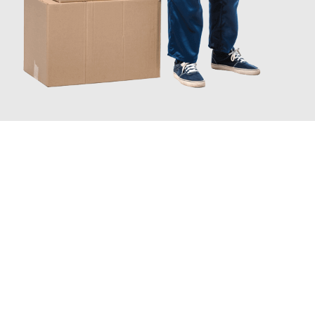
INFORMATI ORA
Scopri con Traslochi Catania quanto può essere
facile e senza
stress il tuo trasloco a Catania
. Il nostro team di esperti è
pronto ad assicurarti una transizione senza intoppi nella tua
nuova casa.