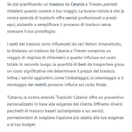
Se stai pianificando un
trasloco
da
Catania
a Triesen, potresti
chiederti quanto costerà il tuo viaggio. La buona notizia è che la
nostra azienda di traslochi offre
servizi
professionali a prezzi
equi, aiutando a semplificare il processo di trasloco senza
stressare il tuo portafoglio.
I
costi
del trasloco sono influenzati da vari fattori. Innanzitutto,
la distanza: un trasloco da Catania a Triesen comporta un
viaggio di migliaia di chilometri, e questo influisce sul costo
totale. In secondo luogo, la quantità di
beni
da trasportare gioca
un ruolo significativo nel determinare il prezzo del trasloco.
Infine, i servizi aggiuntivi, come l’imballaggio, lo smontaggio e il
montaggio dei
mobili
, possono influire sul costo finale.
Tuttavia, la nostra azienda ‘Traslochi Catania’ offre un preventivo
personalizzato in base alle esigenze del cliente. Offriamo diversi
pacchetti di trasloco basati sull’ampiezza e sui servizi,
permettendoti di scegliere l’opzione più adatta alle tue esigenze
e al tuo budget.