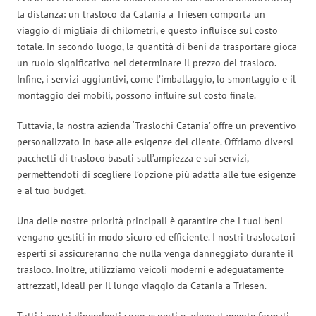
la distanza: un trasloco da Catania a Triesen comporta un
viaggio di migliaia di chilometri, e questo influisce sul costo
totale. In secondo luogo, la quantità di beni da trasportare gioca
un ruolo significativo nel determinare il prezzo del trasloco.
Infine, i servizi aggiuntivi, come l’imballaggio, lo smontaggio e il
montaggio dei mobili, possono influire sul costo finale.
Tuttavia, la nostra azienda ‘Traslochi Catania’ offre un preventivo
personalizzato in base alle esigenze del cliente. Offriamo diversi
pacchetti di trasloco basati sull’ampiezza e sui servizi,
permettendoti di scegliere l’opzione più adatta alle tue esigenze
e al tuo budget.
Una delle nostre priorità principali è garantire che i tuoi beni
vengano gestiti in modo sicuro ed efficiente. I nostri traslocatori
esperti si assicureranno che nulla venga danneggiato durante il
trasloco. Inoltre, utilizziamo veicoli moderni e adeguatamente
attrezzati, ideali per il lungo viaggio da Catania a Triesen.
Tutti i nostri dipendenti sono esperti e adeguatamente formati