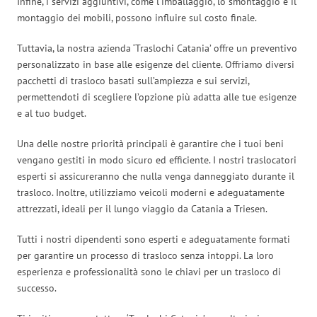
Infine, i servizi aggiuntivi, come l’imballaggio, lo smontaggio e il
montaggio dei mobili, possono influire sul costo finale.
Tuttavia, la nostra azienda ‘Traslochi Catania’ offre un preventivo
personalizzato in base alle esigenze del cliente. Offriamo diversi
pacchetti di trasloco basati sull’ampiezza e sui servizi,
permettendoti di scegliere l’opzione più adatta alle tue esigenze
e al tuo budget.
Una delle nostre priorità principali è garantire che i tuoi beni
vengano gestiti in modo sicuro ed efficiente. I nostri traslocatori
esperti si assicureranno che nulla venga danneggiato durante il
trasloco. Inoltre, utilizziamo veicoli moderni e adeguatamente
attrezzati, ideali per il lungo viaggio da Catania a Triesen.
Tutti i nostri dipendenti sono esperti e adeguatamente formati
per garantire un processo di trasloco senza intoppi. La loro
esperienza e professionalità sono le chiavi per un trasloco di
successo.