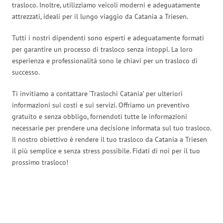
trasloco. Inoltre, utilizziamo veicoli moderni e adeguatamente
attrezzati, ideali per il lungo viaggio da Catania a Triesen.
Tutti i nostri dipendenti sono esperti e adeguatamente formati
per garantire un processo di trasloco senza intoppi. La loro
esperienza e professionalità sono le chiavi per un trasloco di
successo.
Ti invitiamo a contattare ‘Traslochi Catania’ per ulteriori
informazioni sui costi e sui servizi. Offriamo un preventivo
gratuito e senza obbligo, fornendoti tutte le informazioni
necessarie per prendere una decisione informata sul tuo trasloco.
Il nostro obiettivo è rendere il tuo trasloco da Catania a Triesen
il più semplice e senza stress possibile. Fidati di noi per il tuo
prossimo trasloco!
Traslochi Catania in numeri: