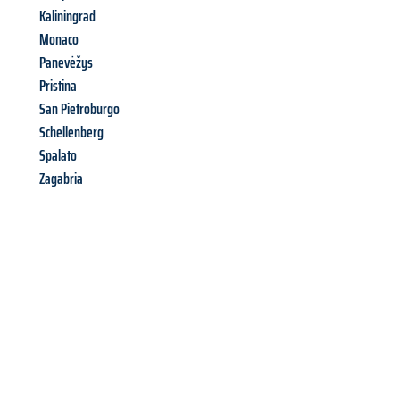
Kaliningrad
Monaco
Panevėžys
Pristina
San Pietroburgo
Schellenberg
Spalato
Zagabria
Richiedi ora la tua
offerta
al
miglior
prezzo !