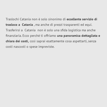
Traslochi Catania non è solo sinonimo di
eccellente
servizio di
trasloco
a
Catania
, ma anche di prezzi trasparenti ed equi.
Trasferirsi a
Catania
non è solo una sfida logistica ma anche
finanziaria. Ecco perché ti offriamo
una panoramica dettagliata e
chiara dei costi,
così saprai esattamente cosa aspettarti, senza
costi nascosti o spese impreviste.