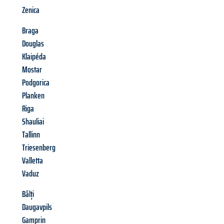
Zenica
Braga
Douglas
Klaipéda
Mostar
Podgorica
Planken
Riga
Shauliai
Tallinn
Triesenberg
Valletta
Vaduz
Bălți
Daugavpils
Gamprin