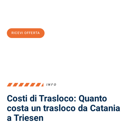
Ottieni subito
un'offerta non vincolante
e
risparmia € 100:
RICEVI OFFERTA
0299948957
INFO
Costi di Trasloco: Quanto
costa un trasloco da Catania
a Triesen