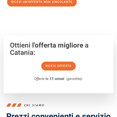
RICEVI UN'OFFERTA NON VINCOLANTE
100% non vincolante – Risposta garantita entro 15 minuti.
Ottieni
l'offerta migliore
a
Catania:
RICEVI OFFERTA
Offerta
in 15 minuti
(garantita).
CHI SIAMO
Prezzi convenienti e servizio