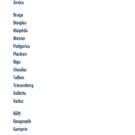
Zenica
Braga
Douglas
Klaipéda
Mostar
Podgorica
Planken
Riga
Shauliai
Tallinn
Triesenberg
Valletta
Vaduz
Bălți
Daugavpils
Gamprin