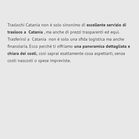
Traslochi Catania non è solo sinonimo di
eccellente
servizio di
trasloco
a
Catania
, ma anche di prezzi trasparenti ed equi.
Trasferirsi a
Catania
non è solo una sfida logistica ma anche
finanziaria. Ecco perché ti offriamo
una panoramica dettagliata e
chiara dei costi,
così saprai esattamente cosa aspettarti, senza
costi nascosti o spese impreviste.