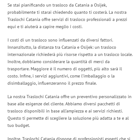
Se stai pianificando un trasloco da Catania a Osijek,
probabilmente ti starai chiedendo quanto ti costerà. La nostra
Traslochi Catania offre servizi di trasloco professionali a prezzi
equi e ti aiuterà a capire meglio i costi.
I costi di un trasloco sono influenzati da diversi fattori.
Innanzitutto, la distanza tra Catania e Osijek: un trasloco
internazionale richiederà più risorse rispetto a un trasloco locale.
Inoltre, dobbiamo considerare la quantità di merci da
trasportare. Maggiore è il numero di oggetti, più alto sarà il
costo. Infine, i servizi aggiuntivi, come l’imballaggio o la
disimballaggio, influenzeranno il prezzo finale.
La nostra Traslochi Catania offre un preventivo personalizzato in
base alle esigenze del cliente. Abbiamo diversi pacchetti di
trasloco disponibili in base all’ampiezza e ai servizi richiesti.
Questo ti permette di scegliere la soluzione più adatta a te e al
tuo budget.
Inoltre, Traslochi Catania dispone di professionisti esperti che si