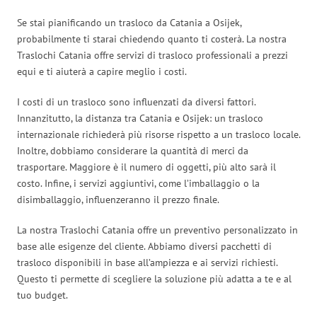
Se stai pianificando un trasloco da Catania a Osijek,
probabilmente ti starai chiedendo quanto ti costerà. La nostra
Traslochi Catania offre servizi di trasloco professionali a prezzi
equi e ti aiuterà a capire meglio i costi.
I costi di un trasloco sono influenzati da diversi fattori.
Innanzitutto, la distanza tra Catania e Osijek: un trasloco
internazionale richiederà più risorse rispetto a un trasloco locale.
Inoltre, dobbiamo considerare la quantità di merci da
trasportare. Maggiore è il numero di oggetti, più alto sarà il
costo. Infine, i servizi aggiuntivi, come l’imballaggio o la
disimballaggio, influenzeranno il prezzo finale.
La nostra Traslochi Catania offre un preventivo personalizzato in
base alle esigenze del cliente. Abbiamo diversi pacchetti di
trasloco disponibili in base all’ampiezza e ai servizi richiesti.
Questo ti permette di scegliere la soluzione più adatta a te e al
tuo budget.