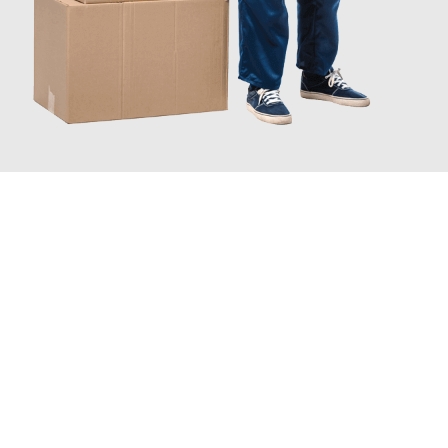
INFORMATI ORA
Scopri con Traslochi Catania quanto può essere
facile e senza
stress il tuo trasloco a Catania
. Il nostro team di esperti è
pronto ad assicurarti una transizione senza intoppi nella tua
nuova casa.