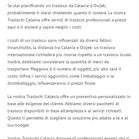
Se stai pianificando un trasloco da Catania a Osijek,
probabilmente ti starai chiedendo quanto ti costerà. La nostra
Traslochi Catania offre servizi di trasloco professionali a prezzi
equi e ti aiuterà a capire meglio i costi.
I costi di un trasloco sono influenzati da diversi fattori.
Innanzitutto, la distanza tra Catania e Osijek: un trasloco
internazionale richiederà più risorse rispetto a un trasloco locale.
Inoltre, dobbiamo considerare la quantità di merci da
trasportare. Maggiore è il numero di oggetti, più alto sarà il
costo. Infine, i servizi aggiuntivi, come l’imballaggio o la
disimballaggio, influenzeranno il prezzo finale.
La nostra Traslochi Catania offre un preventivo personalizzato in
base alle esigenze del cliente. Abbiamo diversi pacchetti di
trasloco disponibili in base all’ampiezza e ai servizi richiesti.
Questo ti permette di scegliere la soluzione più adatta a te e al
tuo budget.
Inoltre, Traslochi Catania dispone di professionisti esperti che si