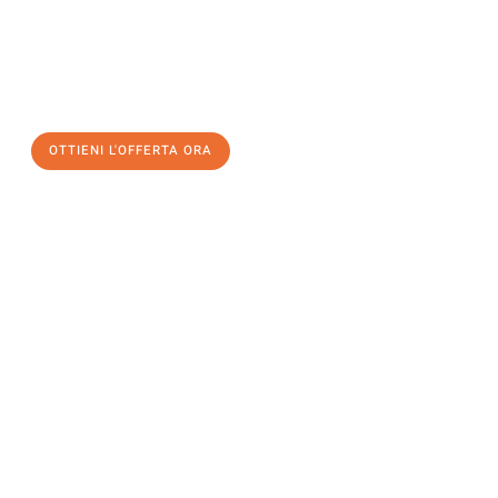
assicuratevi la vostra
offerta di trasloco per le vostre esigenze
a Catania
al miglior prezzo! Approfitta dell’occasione per
un
trasloco senza stress
e con il massimo comfort:
OTTIENI L'OFFERTA ORA