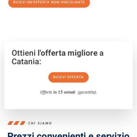
RICEVI UN'OFFERTA NON VINCOLANTE
100% non vincolante – Risposta garantita entro 15 minuti.
Ottieni
l'offerta migliore
a
Catania:
RICEVI OFFERTA
Offerta
in 15 minuti
(garantita).
CHI SIAMO
Prezzi convenienti e servizio