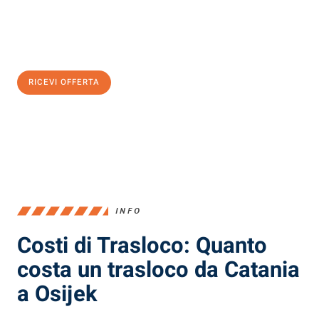
Ottieni subito
un'offerta non vincolante
e
risparmia € 100:
RICEVI OFFERTA
0299948957
INFO
Costi di Trasloco: Quanto
costa un trasloco da Catania
a Osijek