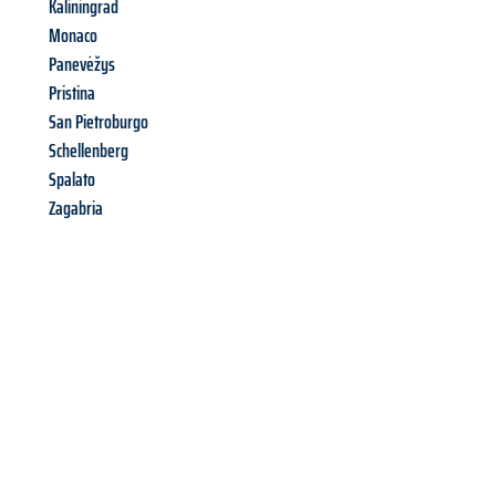
Kaliningrad
Monaco
Panevėžys
Pristina
San Pietroburgo
Schellenberg
Spalato
Zagabria
Richiedi ora la tua
offerta
al
miglior
prezzo !
Inviateci adesso la vostra richiesta non vincolante e