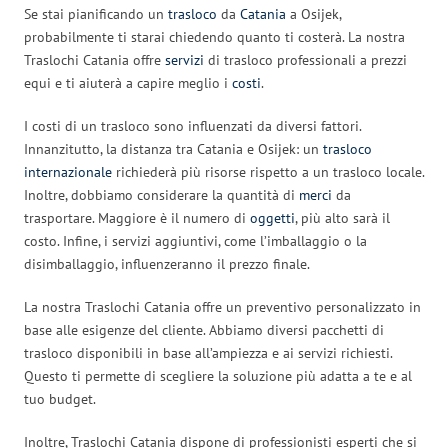
Se stai pianificando un
trasloco
da
Catania
a Osijek,
probabilmente ti starai chiedendo quanto ti costerà. La nostra
Traslochi Catania offre
servizi
di trasloco professionali a prezzi
equi e ti aiuterà a capire meglio i
costi
.
I costi di un trasloco sono influenzati da diversi fattori.
Innanzitutto, la distanza tra Catania e Osijek: un
trasloco
internazionale
richiederà più risorse rispetto a un trasloco locale.
Inoltre, dobbiamo considerare la quantità di
merci
da
trasportare. Maggiore è il numero di
oggetti
, più alto sarà il
costo. Infine, i servizi aggiuntivi, come l’imballaggio o la
disimballaggio, influenzeranno il prezzo finale.
La nostra Traslochi Catania offre un preventivo personalizzato in
base alle esigenze del cliente. Abbiamo diversi pacchetti di
trasloco disponibili in base all’ampiezza e ai servizi richiesti.
Questo ti permette di scegliere la soluzione più adatta a te e al
tuo budget.
Inoltre, Traslochi Catania dispone di professionisti esperti che si