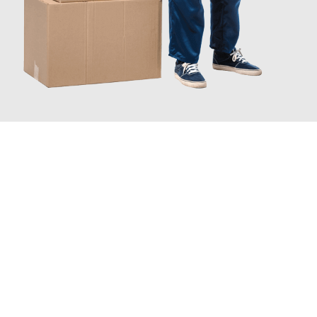
INFORMATI ORA
Scopri con Traslochi Catania quanto può essere
facile e senza
stress il tuo trasloco a Catania
. Il nostro team di esperti è
pronto ad assicurarti una transizione senza intoppi nella tua
nuova casa.