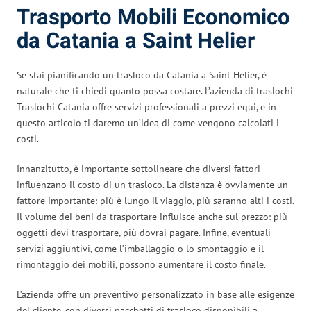
Trasporto Mobili Economico
da Catania a Saint Helier
Se stai pianificando un trasloco da Catania a Saint Helier, è
naturale che ti chiedi quanto possa costare. L’azienda di traslochi
Traslochi Catania offre servizi professionali a prezzi equi, e in
questo articolo ti daremo un’idea di come vengono calcolati i
costi.
Innanzitutto, è importante sottolineare che diversi fattori
influenzano il costo di un trasloco. La distanza è ovviamente un
fattore importante: più è lungo il viaggio, più saranno alti i costi.
Il volume dei beni da trasportare influisce anche sul prezzo: più
oggetti devi trasportare, più dovrai pagare. Infine, eventuali
servizi aggiuntivi, come l’imballaggio o lo smontaggio e il
rimontaggio dei mobili, possono aumentare il costo finale.
L’azienda offre un preventivo personalizzato in base alle esigenze
del cliente, con diversi pacchetti di trasloco disponibili a