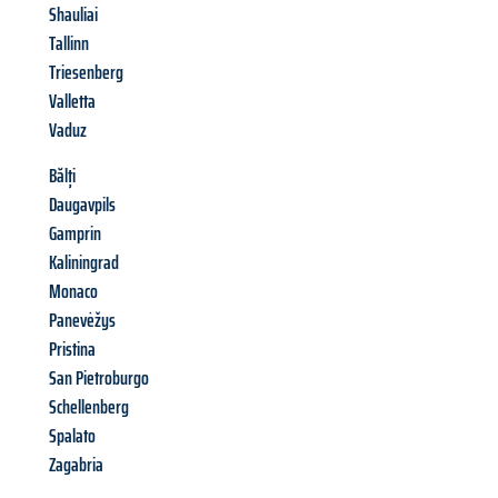
Shauliai
Tallinn
Triesenberg
Valletta
Vaduz
Bălți
Daugavpils
Gamprin
Kaliningrad
Monaco
Panevėžys
Pristina
San Pietroburgo
Schellenberg
Spalato
Zagabria