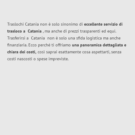
Traslochi Catania non è solo sinonimo di
eccellente
servizio di
trasloco
a
Catania
, ma anche di prezzi trasparenti ed equi.
Trasferirsi a
Catania
non è solo una sfida logistica ma anche
finanziaria. Ecco perché ti offriamo
una panoramica dettagliata e
chiara dei costi,
così saprai esattamente cosa aspettarti, senza
costi nascosti o spese impreviste.