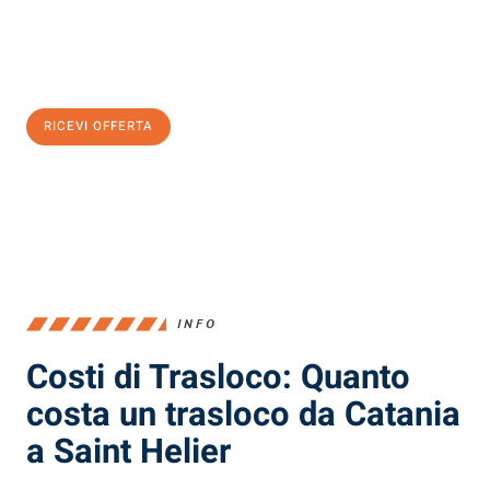
Ottieni subito
un'offerta non vincolante
e
risparmia € 100:
RICEVI OFFERTA
0299948957
INFO
Costi di Trasloco: Quanto
costa un trasloco da Catania
a Saint Helier