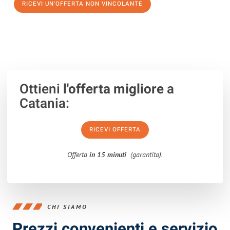
RICEVI UN'OFFERTA NON VINCOLANTE
100% non vincolante – Risposta garantita entro 15 minuti.
Ottieni
l'offerta migliore
a
Catania:
RICEVI OFFERTA
Offerta
in 15 minuti
(garantita).
CHI SIAMO
Prezzi convenienti e servizio