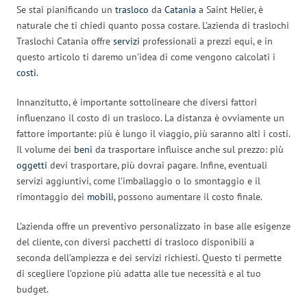
Se stai pianificando un
trasloco
da
Catania
a Saint Helier, è
naturale che ti chiedi quanto possa costare. L’azienda di traslochi
Traslochi Catania offre
servizi
professionali a prezzi equi, e in
questo articolo ti daremo un’idea di come vengono calcolati i
costi
.
Innanzitutto, è importante sottolineare che diversi fattori
influenzano il costo di un trasloco. La distanza è ovviamente un
fattore importante: più è lungo il viaggio, più saranno alti i costi.
Il volume dei
beni
da trasportare influisce anche sul prezzo: più
oggetti
devi trasportare, più dovrai pagare. Infine, eventuali
servizi aggiuntivi, come l’imballaggio o lo smontaggio e il
rimontaggio dei
mobili
, possono aumentare il costo finale.
L’azienda offre un preventivo personalizzato in base alle esigenze
del cliente, con diversi pacchetti di trasloco disponibili a
seconda dell’ampiezza e dei servizi richiesti. Questo ti permette
di scegliere l’opzione più adatta alle tue necessità e al tuo
budget.