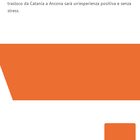
trasloco da Catania a Ancona sarà un’esperienza positiva e senza
stress.
Traslochi Catania in numeri: