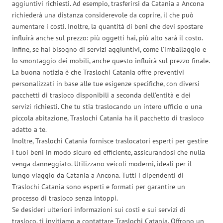
aggiuntivi richiesti. Ad esempio, trasferirsi da Catania a Ancona
richiederà una distanza considerevole da coprire, il che può
aumentare i costi. Inoltre, la quantità di beni che devi spostare
influirà anche sul prezzo: più oggetti hai, più alto sarà il costo.
Infine, se hai bisogno di servizi aggiuntivi, come l’imballaggio e
lo smontaggio dei mobili, anche questo influirà sul prezzo finale.
La buona notizia è che Traslochi Catania offre preventivi
personalizzati in base alle tue esigenze specifiche, con diversi
pacchetti di trasloco disponibili a seconda dell’entità e dei
servizi richiesti. Che tu stia traslocando un intero ufficio o una
piccola abitazione, Traslochi Catania ha il pacchetto di trasloco
adatto a te.
Inoltre, Traslochi Catania fornisce traslocatori esperti per gestire
i tuoi beni in modo sicuro ed efficiente, assicurandosi che nulla
venga danneggiato. Utilizzano veicoli moderni, ideali per il
lungo viaggio da Catania a Ancona. Tutti i dipendenti di
Traslochi Catania sono esperti e formati per garantire un
processo di trasloco senza intoppi.
Se desideri ulteriori informazioni sui costi e sui servizi di
trasloco, ti invitiamo a contattare Traslochi Catania. Offrono un