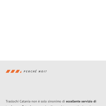
PERCHÉ NOI?
Traslochi Catania non è solo sinonimo di
eccellente
servizio di