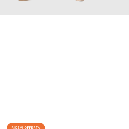
INFORMATI ORA
Scopri con Traslochi Catania quanto può essere
facile e senza
stress il tuo trasloco a Catania
. Il nostro team di esperti è
pronto ad assicurarti una transizione senza intoppi nella tua
nuova casa.
Ottieni subito
un'offerta non vincolante
e
risparmia € 100:
RICEVI OFFERTA
0299948957