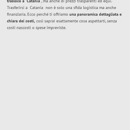
trasloco
a
Catania
, ma anche di prezzi trasparenti ed equi.
Trasferirsi a
Catania
non è solo una sfida logistica ma anche
finanziaria. Ecco perché ti offriamo
una panoramica dettagliata e
chiara dei costi,
così saprai esattamente cosa aspettarti, senza
costi nascosti o spese impreviste.