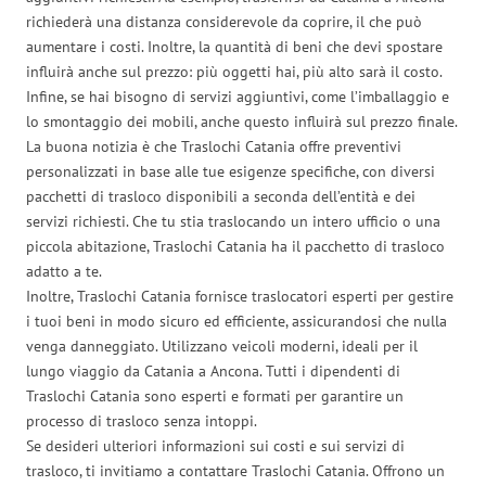
richiederà una distanza considerevole da coprire, il che può
aumentare i costi. Inoltre, la quantità di beni che devi spostare
influirà anche sul prezzo: più oggetti hai, più alto sarà il costo.
Infine, se hai bisogno di servizi aggiuntivi, come l’imballaggio e
lo smontaggio dei mobili, anche questo influirà sul prezzo finale.
La buona notizia è che Traslochi Catania offre preventivi
personalizzati in base alle tue esigenze specifiche, con diversi
pacchetti di trasloco disponibili a seconda dell’entità e dei
servizi richiesti. Che tu stia traslocando un intero ufficio o una
piccola abitazione, Traslochi Catania ha il pacchetto di trasloco
adatto a te.
Inoltre, Traslochi Catania fornisce traslocatori esperti per gestire
i tuoi beni in modo sicuro ed efficiente, assicurandosi che nulla
venga danneggiato. Utilizzano veicoli moderni, ideali per il
lungo viaggio da Catania a Ancona. Tutti i dipendenti di
Traslochi Catania sono esperti e formati per garantire un
processo di trasloco senza intoppi.
Se desideri ulteriori informazioni sui costi e sui servizi di
trasloco, ti invitiamo a contattare Traslochi Catania. Offrono un