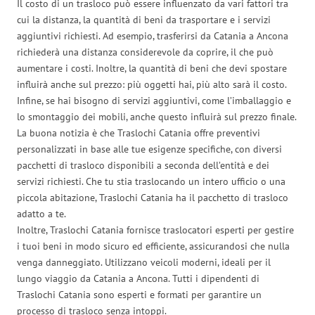
Il costo di un trasloco può essere influenzato da vari fattori tra
cui la distanza, la quantità di beni da trasportare e i servizi
aggiuntivi richiesti. Ad esempio, trasferirsi da Catania a Ancona
richiederà una distanza considerevole da coprire, il che può
aumentare i costi. Inoltre, la quantità di beni che devi spostare
influirà anche sul prezzo: più oggetti hai, più alto sarà il costo.
Infine, se hai bisogno di servizi aggiuntivi, come l’imballaggio e
lo smontaggio dei mobili, anche questo influirà sul prezzo finale.
La buona notizia è che Traslochi Catania offre preventivi
personalizzati in base alle tue esigenze specifiche, con diversi
pacchetti di trasloco disponibili a seconda dell’entità e dei
servizi richiesti. Che tu stia traslocando un intero ufficio o una
piccola abitazione, Traslochi Catania ha il pacchetto di trasloco
adatto a te.
Inoltre, Traslochi Catania fornisce traslocatori esperti per gestire
i tuoi beni in modo sicuro ed efficiente, assicurandosi che nulla
venga danneggiato. Utilizzano veicoli moderni, ideali per il
lungo viaggio da Catania a Ancona. Tutti i dipendenti di
Traslochi Catania sono esperti e formati per garantire un
processo di trasloco senza intoppi.