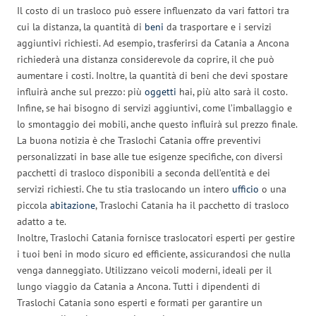
Il costo di un trasloco può essere influenzato da vari fattori tra
cui la distanza, la quantità di
beni
da trasportare e i servizi
aggiuntivi richiesti. Ad esempio, trasferirsi da Catania a Ancona
richiederà una distanza considerevole da coprire, il che può
aumentare i costi. Inoltre, la quantità di beni che devi spostare
influirà anche sul prezzo: più
oggetti
hai, più alto sarà il costo.
Infine, se hai bisogno di servizi aggiuntivi, come l’imballaggio e
lo smontaggio dei mobili, anche questo influirà sul prezzo finale.
La buona notizia è che Traslochi Catania offre preventivi
personalizzati in base alle tue esigenze specifiche, con diversi
pacchetti di trasloco disponibili a seconda dell’entità e dei
servizi richiesti. Che tu stia traslocando un intero
ufficio
o una
piccola
abitazione
, Traslochi Catania ha il pacchetto di trasloco
adatto a te.
Inoltre, Traslochi Catania fornisce traslocatori esperti per gestire
i tuoi beni in modo sicuro ed efficiente, assicurandosi che nulla
venga danneggiato. Utilizzano veicoli moderni, ideali per il
lungo viaggio da Catania a Ancona. Tutti i dipendenti di
Traslochi Catania sono esperti e formati per garantire un