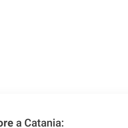
Catania
.
o passo verso un
ore
a Catania: