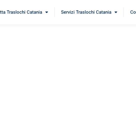
tta Traslochi Catania
Servizi Traslochi Catania
Co
tina
erimenta il nostro