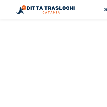
Di
TRASLOCHI CATANIA
Traslochi
Catania
La
Il tuo trasloco Catania Latina può essere così facile! Sp