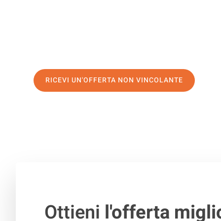
servizio di prima classe
e assicurati i
migliori prezzi in 
Richiedo ora la tua offerta personalizzata e fai il prim
trasloco senza stress a Latina
RICEVI UN'OFFERTA NON VINCOLANTE
100% non vincolante – Risposta garantita entro 15 minuti.
Ottieni
l'offerta migli