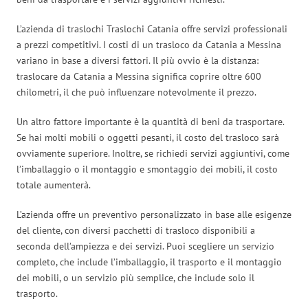
L’azienda di traslochi Traslochi Catania offre servizi professionali
a prezzi competitivi. I costi di un trasloco da Catania a Messina
variano in base a diversi fattori. Il più ovvio è la distanza:
traslocare da Catania a Messina significa coprire oltre 600
chilometri, il che può influenzare notevolmente il prezzo.
Un altro fattore importante è la quantità di beni da trasportare.
Se hai molti mobili o oggetti pesanti, il costo del trasloco sarà
ovviamente superiore. Inoltre, se richiedi servizi aggiuntivi, come
l’imballaggio o il montaggio e smontaggio dei mobili, il costo
totale aumenterà.
L’azienda offre un preventivo personalizzato in base alle esigenze
del cliente, con diversi pacchetti di trasloco disponibili a
seconda dell’ampiezza e dei servizi. Puoi scegliere un servizio
completo, che include l’imballaggio, il trasporto e il montaggio
dei mobili, o un servizio più semplice, che include solo il
trasporto.