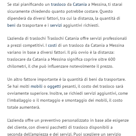
Se stai pianificando un
trasloco
da
Catania
a Messina, ti starai
sicuramente chiedendo quanto potrebbe costare. Questo
dipenderà da diversi fattori, tra cui la distanza, la quantità di
beni
da trasportare e i
servizi
aggiuntivi richiesti.
L’azienda di traslochi Traslochi Catania offre servizi professionali
a prezzi competitivi. I
costi
di un trasloco da Catania a Messina
variano in base a diversi fattori. Il più ovvio è la distanza:
traslocare da Catania a Messina significa coprire oltre 600
chilometri, il che può influenzare notevolmente il prezzo.
Un altro fattore importante è la quantità di beni da trasportare.
Se hai molti
mobili
o
oggetti
pesanti, il costo del trasloco sarà
ovviamente superiore. Inoltre, se richiedi servizi aggiuntivi, come
l’imballaggio o il montaggio e smontaggio dei mobili, il costo
totale aumenterà.
L’azienda offre un preventivo personalizzato in base alle esigenze
del cliente, con diversi pacchetti di trasloco disponibili a
seconda dell’ampiezza e dei servizi. Puoi scegliere un servizio