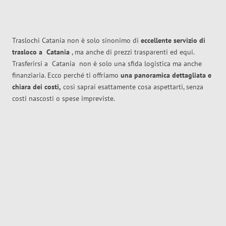
Traslochi Catania non è solo sinonimo di
eccellente
servizio di
trasloco
a
Catania
, ma anche di prezzi trasparenti ed equi.
Trasferirsi a
Catania
non è solo una sfida logistica ma anche
finanziaria. Ecco perché ti offriamo
una panoramica dettagliata e
chiara dei costi,
così saprai esattamente cosa aspettarti, senza
costi nascosti o spese impreviste.