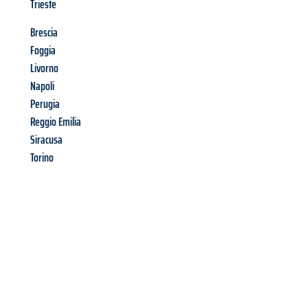
Trieste
Brescia
Foggia
Livorno
Napoli
Perugia
Reggio Emilia
Siracusa
Torino
Richiedi ora la tua
offerta
al
miglior