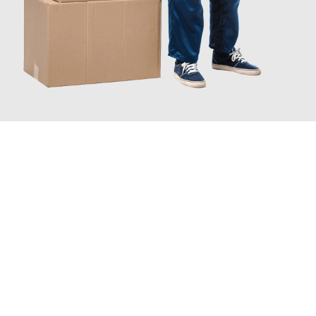
INFORMATI ORA
Scopri con Traslochi Catania quanto può essere
facile e senza
stress il tuo trasloco a Catania
. Il nostro team di esperti è
pronto ad assicurarti una transizione senza intoppi nella tua
nuova casa.