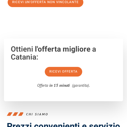
RICEVI UN'OFFERTA NON VINCOLANTE
100% non vincolante – Risposta garantita entro 15 minuti.
Ottieni
l'offerta migliore
a
Catania:
RICEVI OFFERTA
Offerta
in 15 minuti
(garantita).
CHI SIAMO
Prezzi convenienti e servizio