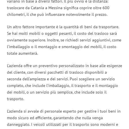
variano in base a diversi fattori. Il più ovvio è la distanza:
traslocare da Catania a Messina significa coprire oltre 600
chilometri, il che può influenzare notevolmente il prezzo.
Un altro fattore importante è la quantità di beni da trasportare.
Se hai molti mobili o oggetti pesanti, il costo del trasloco sarà
ovviamente superiore. Inoltre, se richiedi servizi aggiuntivi, come
l’imballaggio o il montaggio e smontaggio dei mobili, il costo
totale aumenterà.
L’azienda offre un preventivo personalizzato in base alle esigenze
del cliente, con diversi pacchetti di trasloco disponibili a
seconda dell’ampiezza e dei servizi. Puoi scegliere un servizio
completo, che include l’imballaggio, il trasporto e il montaggio
dei mobili, o un servizio più semplice, che include solo il
trasporto.
L’azienda si avvale di personale esperto per gestire i tuoi beni in
modo sicuro ed efficiente, garantendo che nulla venga
danneggiato. I veicoli utilizzati per il trasporto sono moderni e