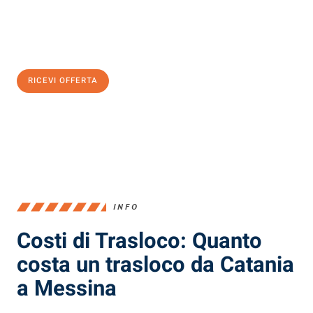
Ottieni subito
un'offerta non vincolante
e
risparmia € 100:
RICEVI OFFERTA
0299948957
INFO
Costi di Trasloco: Quanto
costa un trasloco da Catania
a Messina