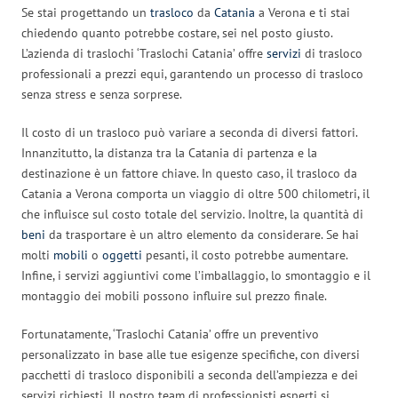
Se stai progettando un
trasloco
da
Catania
a Verona e ti stai
chiedendo quanto potrebbe costare, sei nel posto giusto.
L’azienda di traslochi ‘Traslochi Catania’ offre
servizi
di trasloco
professionali a prezzi equi, garantendo un processo di trasloco
senza stress e senza sorprese.
Il costo di un trasloco può variare a seconda di diversi fattori.
Innanzitutto, la distanza tra la Catania di partenza e la
destinazione è un fattore chiave. In questo caso, il trasloco da
Catania a Verona comporta un viaggio di oltre 500 chilometri, il
che influisce sul costo totale del servizio. Inoltre, la quantità di
beni
da trasportare è un altro elemento da considerare. Se hai
molti
mobili
o
oggetti
pesanti, il costo potrebbe aumentare.
Infine, i servizi aggiuntivi come l’imballaggio, lo smontaggio e il
montaggio dei mobili possono influire sul prezzo finale.
Fortunatamente, ‘Traslochi Catania’ offre un preventivo
personalizzato in base alle tue esigenze specifiche, con diversi
pacchetti di trasloco disponibili a seconda dell’ampiezza e dei
servizi richiesti. Il nostro team di professionisti esperti si