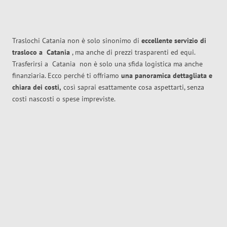
Traslochi Catania non è solo sinonimo di
eccellente
servizio di
trasloco
a
Catania
, ma anche di prezzi trasparenti ed equi.
Trasferirsi a
Catania
non è solo una sfida logistica ma anche
finanziaria. Ecco perché ti offriamo
una panoramica dettagliata e
chiara dei costi,
così saprai esattamente cosa aspettarti, senza
costi nascosti o spese impreviste.