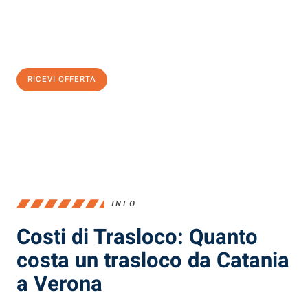
Ottieni subito
un'offerta non vincolante
e
risparmia € 100:
RICEVI OFFERTA
0299948957
INFO
Costi di Trasloco: Quanto
costa un trasloco da Catania
a Verona