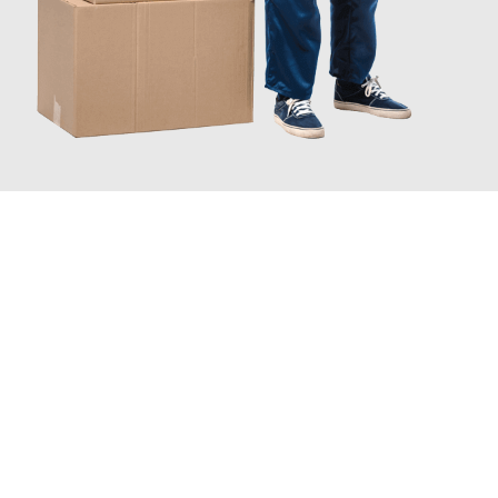
INFORMATI ORA
Scopri con Traslochi Catania quanto può essere
facile e senza
stress il tuo trasloco a Catania
. Il nostro team di esperti è
pronto ad assicurarti una transizione senza intoppi nella tua
nuova casa.