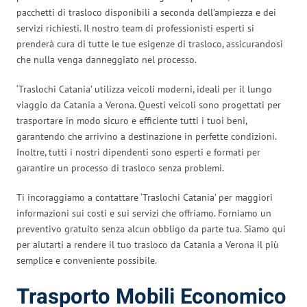
pacchetti di trasloco disponibili a seconda dell’ampiezza e dei
servizi richiesti. Il nostro team di professionisti esperti si
prenderà cura di tutte le tue esigenze di trasloco, assicurandosi
che nulla venga danneggiato nel processo.
‘Traslochi Catania’ utilizza veicoli moderni, ideali per il lungo
viaggio da Catania a Verona. Questi veicoli sono progettati per
trasportare in modo sicuro e efficiente tutti i tuoi beni,
garantendo che arrivino a destinazione in perfette condizioni.
Inoltre, tutti i nostri dipendenti sono esperti e formati per
garantire un processo di trasloco senza problemi.
Ti incoraggiamo a contattare ‘Traslochi Catania’ per maggiori
informazioni sui costi e sui servizi che offriamo. Forniamo un
preventivo gratuito senza alcun obbligo da parte tua. Siamo qui
per aiutarti a rendere il tuo trasloco da Catania a Verona il più
semplice e conveniente possibile.
Trasporto Mobili Economico