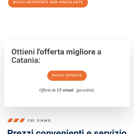
RICEVI UN'OFFERTA NON VINCOLANTE
100% non vincolante – Risposta garantita entro 15 minuti.
Ottieni
l'offerta migliore
a
Catania:
RICEVI OFFERTA
Offerta
in 15 minuti
(garantita).
CHI SIAMO
Prezzi convenienti e servizio