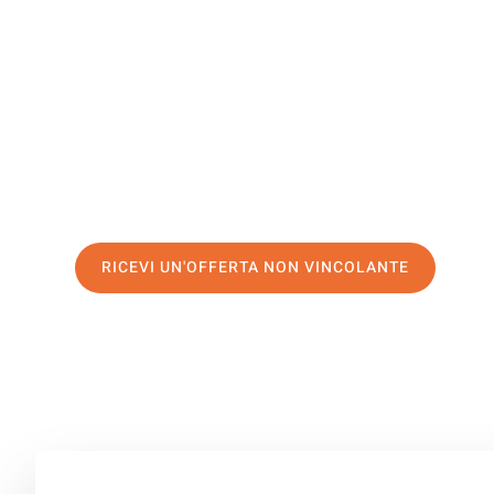
Taranto
Il tuo trasloco Catania Taranto può essere così facile! S
servizio di prima classe
e assicurati i
migliori prezzi in 
Richiedo ora la tua offerta personalizzata e fai il prim
trasloco senza stress a Taranto
RICEVI UN'OFFERTA NON VINCOLANTE
100% non vincolante – Risposta garantita entro 15 minuti.