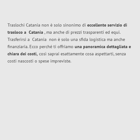
Traslochi Catania non è solo sinonimo di
eccellente
servizio di
trasloco
a
Catania
, ma anche di prezzi trasparenti ed equi.
Trasferirsi a
Catania
non è solo una sfida logistica ma anche
finanziaria. Ecco perché ti offriamo
una panoramica dettagliata e
chiara dei costi,
così saprai esattamente cosa aspettarti, senza
costi nascosti o spese impreviste.