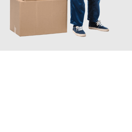
INFORMATI ORA
Scopri con Traslochi Catania quanto può essere
facile e senza
stress il tuo trasloco a Catania
. Il nostro team di esperti è
pronto ad assicurarti una transizione senza intoppi nella tua
nuova casa.