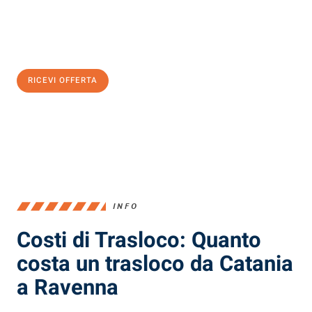
Ottieni subito
un'offerta non vincolante
e
risparmia € 100:
RICEVI OFFERTA
0299948957
INFO
Costi di Trasloco: Quanto
costa un trasloco da Catania
a Ravenna