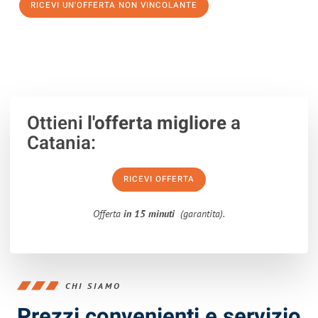
RICEVI UN'OFFERTA NON VINCOLANTE
100% non vincolante – Risposta garantita entro 15 minuti.
Ottieni
l'offerta migliore
a
Catania:
RICEVI OFFERTA
Offerta
in 15 minuti
(garantita).
CHI SIAMO
Prezzi convenienti e servizio