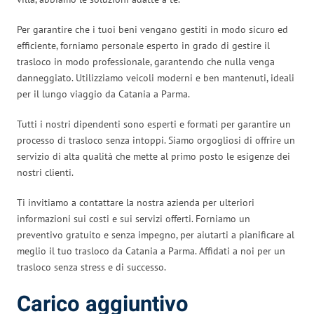
Per garantire che i tuoi beni vengano gestiti in modo sicuro ed
efficiente, forniamo personale esperto in grado di gestire il
trasloco in modo professionale, garantendo che nulla venga
danneggiato. Utilizziamo veicoli moderni e ben mantenuti, ideali
per il lungo viaggio da Catania a Parma.
Tutti i nostri dipendenti sono esperti e formati per garantire un
processo di trasloco senza intoppi. Siamo orgogliosi di offrire un
servizio di alta qualità che mette al primo posto le esigenze dei
nostri clienti.
Ti invitiamo a contattare la nostra azienda per ulteriori
informazioni sui costi e sui servizi offerti. Forniamo un
preventivo gratuito e senza impegno, per aiutarti a pianificare al
meglio il tuo trasloco da Catania a Parma. Affidati a noi per un
trasloco senza stress e di successo.
Carico aggiuntivo