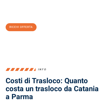
Ottieni subito
un'offerta non vincolante
e
risparmia € 100:
RICEVI OFFERTA
0299948957
INFO
Costi di Trasloco: Quanto
costa un trasloco da Catania
a Parma