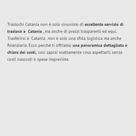
Traslochi Catania non è solo sinonimo di
eccellente
servizio di
trasloco
a
Catania
, ma anche di prezzi trasparenti ed equi.
Trasferirsi a
Catania
non è solo una sfida logistica ma anche
finanziaria. Ecco perché ti offriamo
una panoramica dettagliata e
chiara dei costi,
così saprai esattamente cosa aspettarti, senza
costi nascosti o spese impreviste.