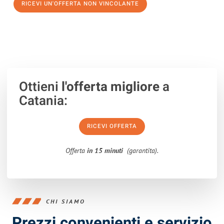
RICEVI UN'OFFERTA NON VINCOLANTE
100% non vincolante – Risposta garantita entro 15 minuti.
Ottieni
l'offerta migliore
a
Catania:
RICEVI OFFERTA
Offerta
in 15 minuti
(garantita).
CHI SIAMO
Prezzi convenienti e servizio