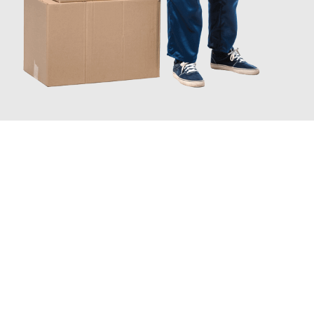
INFORMATI ORA
Scopri con Traslochi Catania quanto può essere
facile e senza
stress il tuo trasloco a Catania
. Il nostro team di esperti è
pronto ad assicurarti una transizione senza intoppi nella tua
nuova casa.