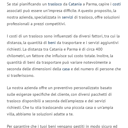
Se stai pianificando un
trasloco
da
Catania
a Parma, capire i
costi
associati può essere un’impresa difficile. A questo proposito, la
nostra azienda, specializzata in
servizi
di trasloco, offre soluzioni
professionali a prezzi competitivi.
I costi di un trasloco sono influenzati da diversi fattori, tra cui la
distanza, la quantità di
beni
da trasportare e i servizi aggiuntivi
richiesti. La distanza tra Catania e Parma è di circa 400
chilometri, un fattore che influisce sul costo totale. Inoltre, la
quantità di beni da trasportare può variare notevolmente a
seconda delle dimensioni della
casa
e del numero di persone che
si trasferiscono.
La nostra azienda offre un preventivo personalizzato basato
sulle esigenze specifiche del cliente, con diversi pacchetti di
trasloco disponibili a seconda dell’ampiezza e dei servizi
richiesti. Che tu stia traslocando una piccola casa o un’ampia
villa, abbiamo le soluzioni adatte a te.
Per garantire che i tuoi beni vengano gestiti in modo sicuro ed