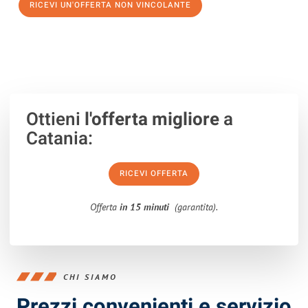
RICEVI UN'OFFERTA NON VINCOLANTE
100% non vincolante – Risposta garantita entro 15 minuti.
Ottieni
l'offerta migliore
a
Catania:
RICEVI OFFERTA
Offerta
in 15 minuti
(garantita).
CHI SIAMO
Prezzi convenienti e servizio