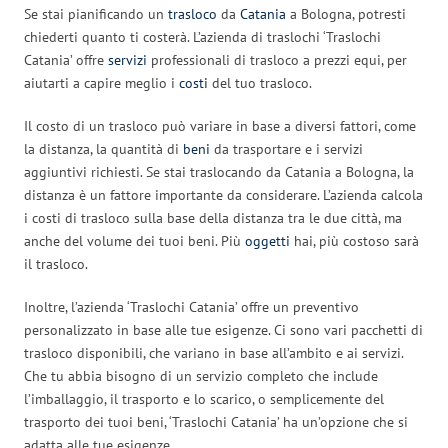
Se stai pianificando un
trasloco
da
Catania
a Bologna, potresti
chiederti quanto ti costerà. L’azienda di traslochi ‘Traslochi
Catania’ offre
servizi
professionali di trasloco a prezzi equi, per
aiutarti a capire meglio i
costi
del tuo trasloco.
Il costo di un trasloco può variare in base a diversi fattori, come
la distanza, la quantità di
beni
da trasportare e i servizi
aggiuntivi richiesti. Se stai traslocando da Catania a Bologna, la
distanza è un fattore importante da considerare. L’azienda calcola
i costi di trasloco sulla base della distanza tra le due città, ma
anche del volume dei tuoi beni. Più
oggetti
hai, più costoso sarà
il trasloco.
Inoltre, l’azienda ‘Traslochi Catania’ offre un preventivo
personalizzato in base alle tue esigenze. Ci sono vari pacchetti di
trasloco disponibili, che variano in base all’ambito e ai servizi.
Che tu abbia bisogno di un servizio completo che include
l’imballaggio, il trasporto e lo scarico, o semplicemente del
trasporto dei tuoi beni, ‘Traslochi Catania’ ha un’opzione che si
adatta alle tue esigenze.