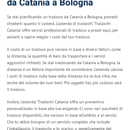
da Catania a Bologna
Se stai pianificando un trasloco da Catania a Bologna, potresti
chiederti quanto ti costerà. L’azienda di traslochi ‘Traslochi
Catania’ offre servizi professionali di trasloco a prezzi equi, per
aiutarti a capire meglio i costi del tuo trasloco.
Il costo di un trasloco può variare in base a diversi fattori, come
la distanza, la quantità di beni da trasportare e i servizi
aggiuntivi richiesti. Se stai traslocando da Catania a Bologna, la
distanza è un fattore importante da considerare. L’azienda calcola
i costi di trasloco sulla base della distanza tra le due città, ma
anche del volume dei tuoi beni. Più oggetti hai, più costoso sarà
il trasloco.
Inoltre, l’azienda ‘Traslochi Catania’ offre un preventivo
personalizzato in base alle tue esigenze. Ci sono vari pacchetti di
trasloco disponibili, che variano in base all’ambito e ai servizi.
Che tu abbia bisogno di un servizio completo che include
l’imballaggio, il trasporto e lo scarico, o semplicemente del