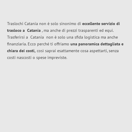
Traslochi Catania non è solo sinonimo di
eccellente
servizio di
trasloco
a
Catania
, ma anche di prezzi trasparenti ed equi.
Trasferirsi a
Catania
non è solo una sfida logistica ma anche
finanziaria. Ecco perché ti offriamo
una panoramica dettagliata e
chiara dei costi,
così saprai esattamente cosa aspettarti, senza
costi nascosti o spese impreviste.