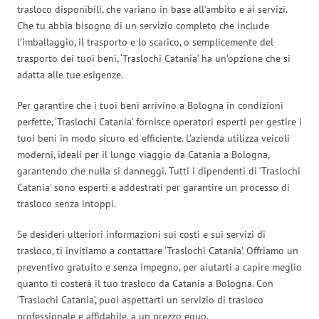
trasloco disponibili, che variano in base all’ambito e ai servizi.
Che tu abbia bisogno di un servizio completo che include
l’imballaggio, il trasporto e lo scarico, o semplicemente del
trasporto dei tuoi beni, ‘Traslochi Catania’ ha un’opzione che si
adatta alle tue esigenze.
Per garantire che i tuoi beni arrivino a Bologna in condizioni
perfette, ‘Traslochi Catania’ fornisce operatori esperti per gestire i
tuoi beni in modo sicuro ed efficiente. L’azienda utilizza veicoli
moderni, ideali per il lungo viaggio da Catania a Bologna,
garantendo che nulla si danneggi. Tutti i dipendenti di ‘Traslochi
Catania’ sono esperti e addestrati per garantire un processo di
trasloco senza intoppi.
Se desideri ulteriori informazioni sui costi e sui servizi di
trasloco, ti invitiamo a contattare ‘Traslochi Catania’. Offriamo un
preventivo gratuito e senza impegno, per aiutarti a capire meglio
quanto ti costerà il tuo trasloco da Catania a Bologna. Con
‘Traslochi Catania’, puoi aspettarti un servizio di trasloco
professionale e affidabile, a un prezzo equo.