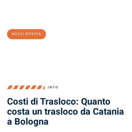
Ottieni subito
un'offerta non vincolante
e
risparmia € 100:
RICEVI OFFERTA
0299948957
INFO
Costi di Trasloco: Quanto
costa un trasloco da Catania
a Bologna