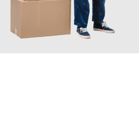
INFORMATI ORA
Scopri con Traslochi Catania quanto può essere
facile e senza
stress il tuo trasloco a Catania
. Il nostro team di esperti è
pronto ad assicurarti una transizione senza intoppi nella tua
nuova casa.