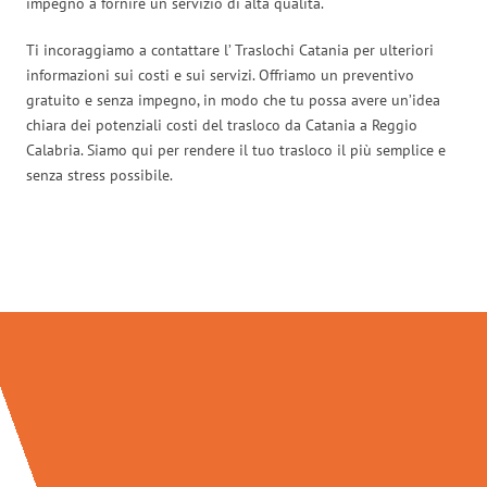
impegno a fornire un servizio di alta qualità.
Ti incoraggiamo a contattare l’ Traslochi Catania per ulteriori
informazioni sui costi e sui servizi. Offriamo un preventivo
gratuito e senza impegno, in modo che tu possa avere un’idea
chiara dei potenziali costi del trasloco da Catania a Reggio
Calabria. Siamo qui per rendere il tuo trasloco il più semplice e
senza stress possibile.
Traslochi Catania in numeri: