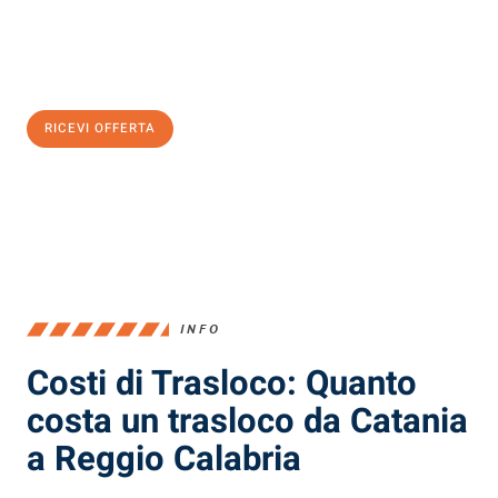
Ottieni subito
un'offerta non vincolante
e
risparmia € 100:
RICEVI OFFERTA
0299948957
INFO
Costi di Trasloco: Quanto
costa un trasloco da Catania
a Reggio Calabria