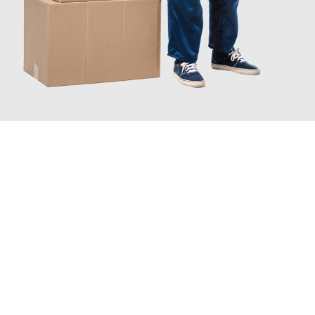
INFORMATI ORA
Scopri con Traslochi Catania quanto può essere
facile e senza
stress il tuo trasloco a Catania
. Il nostro team di esperti è
pronto ad assicurarti una transizione senza intoppi nella tua
nuova casa.