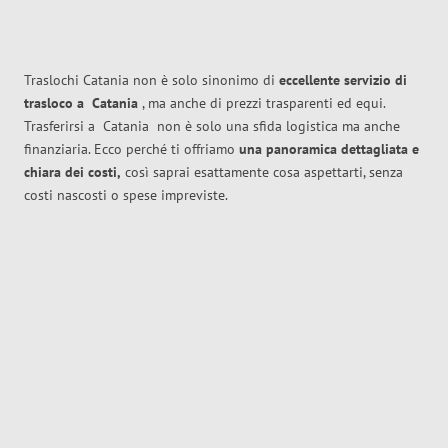
Traslochi Catania non è solo sinonimo di
eccellente
servizio di
trasloco
a
Catania
, ma anche di prezzi trasparenti ed equi.
Trasferirsi a
Catania
non è solo una sfida logistica ma anche
finanziaria. Ecco perché ti offriamo
una panoramica dettagliata e
chiara dei costi,
così saprai esattamente cosa aspettarti, senza
costi nascosti o spese impreviste.