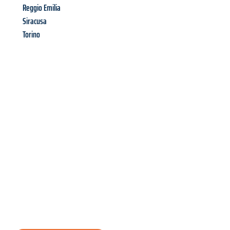
Reggio Emilia
Siracusa
Torino
Richiedi ora la tua
offerta
al
miglior
prezzo !
Inviateci adesso la vostra richiesta non vincolante e
assicuratevi la vostra
offerta di trasloco per le vostre esigenze
a Catania
al miglior prezzo! Approfitta dell’occasione per
un
trasloco senza stress
e con il massimo comfort: