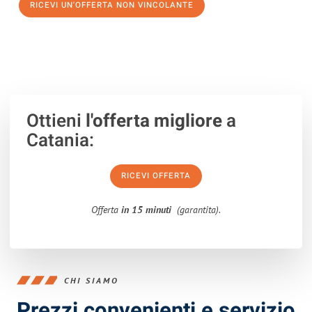
RICEVI UN'OFFERTA NON VINCOLANTE
100% non vincolante – Risposta garantita entro 15 minuti.
Ottieni
l'offerta migliore
a
Catania:
RICEVI OFFERTA
Offerta
in 15 minuti
(garantita).
CHI SIAMO
Prezzi convenienti e servizio