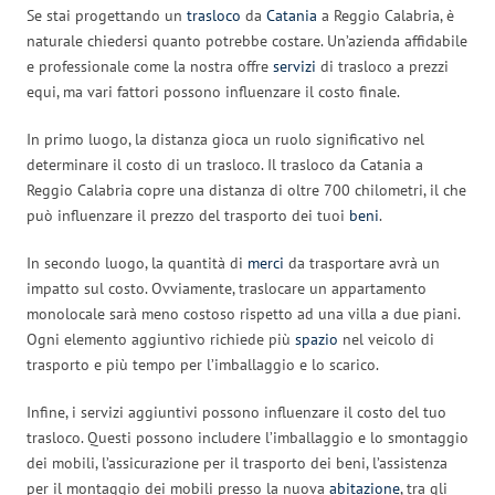
Se stai progettando un
trasloco
da
Catania
a Reggio Calabria, è
naturale chiedersi quanto potrebbe costare. Un’azienda affidabile
e professionale come la nostra offre
servizi
di trasloco a prezzi
equi, ma vari fattori possono influenzare il costo finale.
In primo luogo, la distanza gioca un ruolo significativo nel
determinare il costo di un trasloco. Il trasloco da Catania a
Reggio Calabria copre una distanza di oltre 700 chilometri, il che
può influenzare il prezzo del trasporto dei tuoi
beni
.
In secondo luogo, la quantità di
merci
da trasportare avrà un
impatto sul costo. Ovviamente, traslocare un appartamento
monolocale sarà meno costoso rispetto ad una villa a due piani.
Ogni elemento aggiuntivo richiede più
spazio
nel veicolo di
trasporto e più tempo per l’imballaggio e lo scarico.
Infine, i servizi aggiuntivi possono influenzare il costo del tuo
trasloco. Questi possono includere l’imballaggio e lo smontaggio
dei mobili, l’assicurazione per il trasporto dei beni, l’assistenza
per il montaggio dei mobili presso la nuova
abitazione
, tra gli