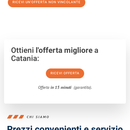
RICEVI UN'OFFERTA NON VINCOLANTE
100% non vincolante – Risposta garantita entro 15 minuti.
Ottieni
l'offerta migliore
a
Catania:
RICEVI OFFERTA
Offerta
in 15 minuti
(garantita).
CHI SIAMO
Prezzi convenienti e servizio