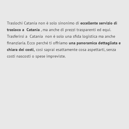
Traslochi Catania non è solo sinonimo di
eccellente
servizio di
trasloco
a
Catania
, ma anche di prezzi trasparenti ed equi.
Trasferirsi a
Catania
non è solo una sfida logistica ma anche
finanziaria. Ecco perché ti offriamo
una panoramica dettagliata e
chiara dei costi,
così saprai esattamente cosa aspettarti, senza
costi nascosti o spese impreviste.