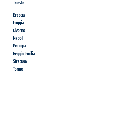
Trieste
Brescia
Foggia
Livorno
Napoli
Perugia
Reggio Emilia
Siracusa
Torino
Richiedi ora la tua
offerta
al
miglior