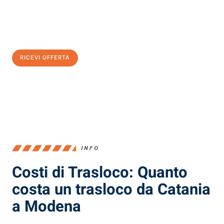
Ottieni subito
un'offerta non vincolante
e
risparmia € 100:
RICEVI OFFERTA
0299948957
INFO
Costi di Trasloco: Quanto
costa un trasloco da Catania
a Modena