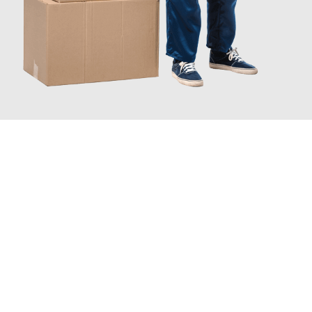
INFORMATI ORA
Scopri con Traslochi Catania quanto può essere
facile e senza
stress il tuo trasloco a Catania
. Il nostro team di esperti è
pronto ad assicurarti una transizione senza intoppi nella tua
nuova casa.