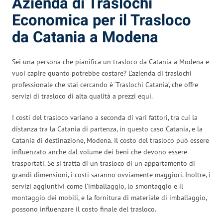
Azienda di Traslochi
Economica per il Trasloco
da Catania a Modena
Sei una persona che pianifica un trasloco da Catania a Modena e
vuoi capire quanto potrebbe costare? L’azienda di traslochi
professionale che stai cercando è ‘Traslochi Catania’, che offre
servizi di trasloco di alta qualità a prezzi equi.
I costi del trasloco variano a seconda di vari fattori, tra cui la
distanza tra la Catania di partenza, in questo caso Catania, e la
Catania di destinazione, Modena. Il costo del trasloco può essere
influenzato anche dal volume dei beni che devono essere
trasportati. Se si tratta di un trasloco di un appartamento di
grandi dimensioni, i costi saranno ovviamente maggiori. Inoltre, i
servizi aggiuntivi come l’imballaggio, lo smontaggio e il
montaggio dei mobili, e la fornitura di materiale di imballaggio,
possono influenzare il costo finale del trasloco.