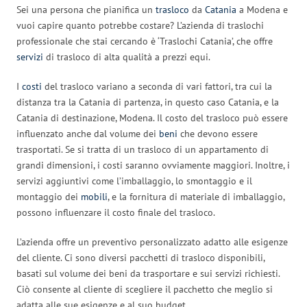
Sei una persona che pianifica un
trasloco
da
Catania
a Modena e
vuoi capire quanto potrebbe costare? L’azienda di traslochi
professionale che stai cercando è ‘Traslochi Catania’, che offre
servizi
di trasloco di alta qualità a prezzi equi.
I
costi
del trasloco variano a seconda di vari fattori, tra cui la
distanza tra la Catania di partenza, in questo caso Catania, e la
Catania di destinazione, Modena. Il costo del trasloco può essere
influenzato anche dal volume dei
beni
che devono essere
trasportati. Se si tratta di un trasloco di un appartamento di
grandi dimensioni, i costi saranno ovviamente maggiori. Inoltre, i
servizi aggiuntivi come l’imballaggio, lo smontaggio e il
montaggio dei
mobili
, e la fornitura di materiale di imballaggio,
possono influenzare il costo finale del trasloco.
L’azienda offre un preventivo personalizzato adatto alle esigenze
del cliente. Ci sono diversi pacchetti di trasloco disponibili,
basati sul volume dei beni da trasportare e sui servizi richiesti.
Ciò consente al cliente di scegliere il pacchetto che meglio si
adatta alle sue esigenze e al suo budget.