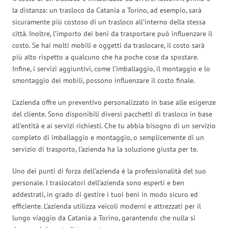
la distanza: un trasloco da Catania a Torino, ad esempio, sarà
sicuramente più costoso di un trasloco all’interno della stessa
città. Inoltre, l’importo dei beni da trasportare può influenzare il
costo. Se hai molti mobili e oggetti da traslocare, il costo sarà
più alto rispetto a qualcuno che ha poche cose da spostare.
Infine, i servizi aggiuntivi, come l’imballaggio, il montaggio e lo
smontaggio dei mobili, possono influenzare il costo finale.
L’azienda offre un preventivo personalizzato in base alle esigenze
del cliente. Sono disponibili diversi pacchetti di trasloco in base
all’entità e ai servizi richiesti. Che tu abbia bisogno di un servizio
completo di imballaggio e montaggio, o semplicemente di un
servizio di trasporto, l’azienda ha la soluzione giusta per te.
Uno dei punti di forza dell’azienda è la professionalità del suo
personale. I traslocatori dell’azienda sono esperti e ben
addestrati, in grado di gestire i tuoi beni in modo sicuro ed
efficiente. L’azienda utilizza veicoli moderni e attrezzati per il
lungo viaggio da Catania a Torino, garantendo che nulla si