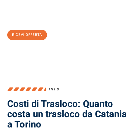
Ottieni subito
un'offerta non vincolante
e
risparmia € 100:
RICEVI OFFERTA
0299948957
INFO
Costi di Trasloco: Quanto
costa un trasloco da Catania
a Torino