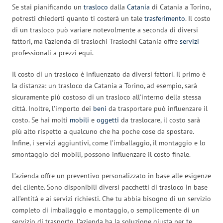
Se stai pianificando un
trasloco
dalla
Catania
di Catania a Torino,
potresti chiederti quanto ti costerà un tale
trasferimento
. Il costo
di un trasloco può variare notevolmente a seconda di diversi
fattori, ma l’azienda di traslochi Traslochi Catania offre
servizi
professionali a prezzi equi.
Il costo di un trasloco è influenzato da diversi fattori. Il primo è
la distanza: un trasloco da Catania a Torino, ad esempio, sarà
sicuramente più costoso di un trasloco all’interno della stessa
città. Inoltre, l’importo dei
beni
da trasportare può influenzare il
costo. Se hai molti
mobili
e
oggetti
da traslocare, il costo sarà
più alto rispetto a qualcuno che ha poche cose da spostare.
Infine, i servizi aggiuntivi, come l’imballaggio, il montaggio e lo
smontaggio dei mobili, possono influenzare il costo finale.
L’azienda offre un preventivo personalizzato in base alle esigenze
del cliente. Sono disponibili diversi pacchetti di trasloco in base
all’entità e ai servizi richiesti. Che tu abbia bisogno di un servizio
completo di imballaggio e montaggio, o semplicemente di un
servizio di trasporto, l’azienda ha la soluzione giusta per te.