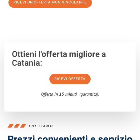
RICEVI UN'OFFERTA NON VINCOLANTE
100% non vincolante – Risposta garantita entro 15 minuti.
Ottieni
l'offerta migliore
a
Catania:
RICEVI OFFERTA
Offerta
in 15 minuti
(garantita).
CHI SIAMO
Prezzi convenienti e servizio