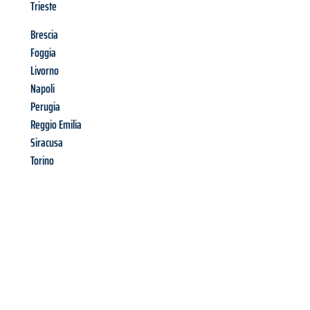
Trieste
Brescia
Foggia
Livorno
Napoli
Perugia
Reggio Emilia
Siracusa
Torino
Richiedi ora la tua
offerta
al
miglior