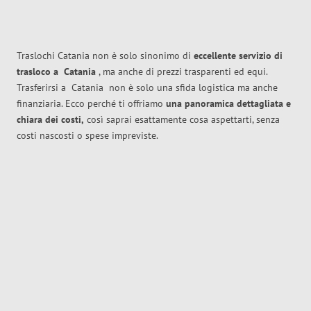
Traslochi Catania non è solo sinonimo di
eccellente
servizio di
trasloco
a
Catania
, ma anche di prezzi trasparenti ed equi.
Trasferirsi a
Catania
non è solo una sfida logistica ma anche
finanziaria. Ecco perché ti offriamo
una panoramica dettagliata e
chiara dei costi,
così saprai esattamente cosa aspettarti, senza
costi nascosti o spese impreviste.