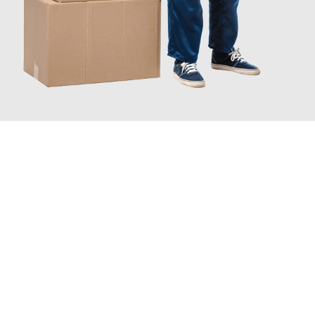
INFORMATI ORA
Scopri con Traslochi Catania quanto può essere
facile e senza
stress il tuo trasloco a Catania
. Il nostro team di esperti è
pronto ad assicurarti una transizione senza intoppi nella tua
nuova casa.