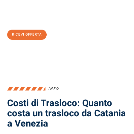
Ottieni subito
un'offerta non vincolante
e
risparmia € 100:
RICEVI OFFERTA
0299948957
INFO
Costi di Trasloco: Quanto
costa un trasloco da Catania
a Venezia