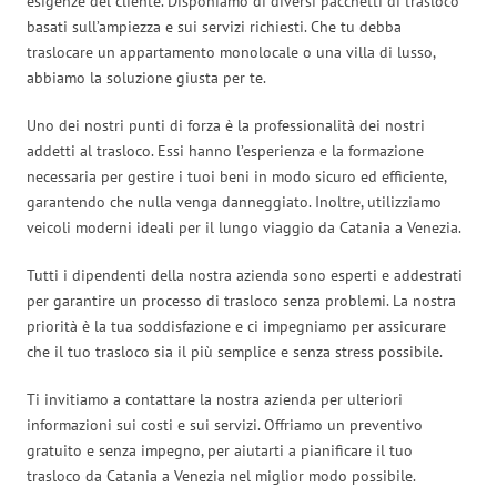
esigenze del cliente. Disponiamo di diversi pacchetti di trasloco
basati sull’ampiezza e sui servizi richiesti. Che tu debba
traslocare un appartamento monolocale o una villa di lusso,
abbiamo la soluzione giusta per te.
Uno dei nostri punti di forza è la professionalità dei nostri
addetti al trasloco. Essi hanno l’esperienza e la formazione
necessaria per gestire i tuoi beni in modo sicuro ed efficiente,
garantendo che nulla venga danneggiato. Inoltre, utilizziamo
veicoli moderni ideali per il lungo viaggio da Catania a Venezia.
Tutti i dipendenti della nostra azienda sono esperti e addestrati
per garantire un processo di trasloco senza problemi. La nostra
priorità è la tua soddisfazione e ci impegniamo per assicurare
che il tuo trasloco sia il più semplice e senza stress possibile.
Ti invitiamo a contattare la nostra azienda per ulteriori
informazioni sui costi e sui servizi. Offriamo un preventivo
gratuito e senza impegno, per aiutarti a pianificare il tuo
trasloco da Catania a Venezia nel miglior modo possibile.