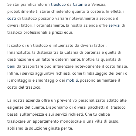
Se stai pianificando un
trasloco
da
Catania
a Venezia,
probabilmente ti starai chiedendo quanto ti costerà. In effetti, i
costi
di trasloco possono variare notevolmente a seconda di
diversi fattori. Fortunatamente, la nostra azienda offre
servizi
di
trasloco professionali a prezzi equi.
Il costo di un trasloco è influenzato da diversi fattori.
Innanzitutto, la distanza tra la Catania di partenza e quella di
destinazione è un fattore determinante. Inoltre, la quantità di
beni
da trasportare può influenzare notevolmente il costo finale.
Infine, i servizi aggiuntivi richiesti, come l’imballaggio dei beni o
il montaggio e smontaggio dei
mobili
, possono aumentare il
costo del trasloco.
La nostra azienda offre un preventivo personalizzato adatto alle
esigenze del cliente. Disponiamo di diversi pacchetti di trasloco
basati sull’ampiezza e sui servizi richiesti. Che tu debba
traslocare un appartamento monolocale o una villa di lusso,
abbiamo la soluzione giusta per te.