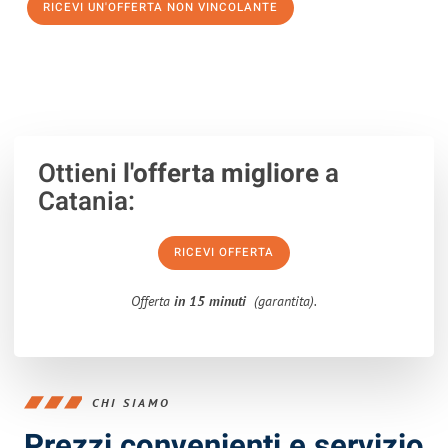
RICEVI UN'OFFERTA NON VINCOLANTE
100% non vincolante – Risposta garantita entro 15 minuti.
Ottieni
l'offerta migliore
a
Catania:
RICEVI OFFERTA
Offerta
in 15 minuti
(garantita).
CHI SIAMO
Prezzi convenienti e servizio