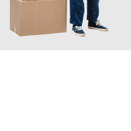
INFORMATI ORA
Scopri con Traslochi Catania quanto può essere
facile e senza
stress il tuo trasloco a Catania
. Il nostro team di esperti è
pronto ad assicurarti una transizione senza intoppi nella tua
nuova casa.