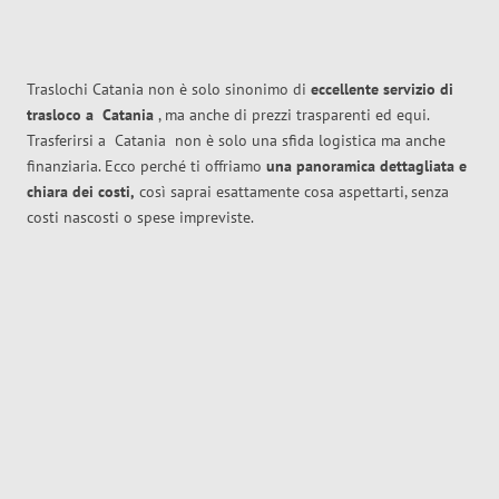
Traslochi Catania non è solo sinonimo di
eccellente
servizio di
trasloco
a
Catania
, ma anche di prezzi trasparenti ed equi.
Trasferirsi a
Catania
non è solo una sfida logistica ma anche
finanziaria. Ecco perché ti offriamo
una panoramica dettagliata e
chiara dei costi,
così saprai esattamente cosa aspettarti, senza
costi nascosti o spese impreviste.