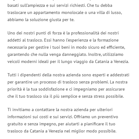
basati sull’ampiezza e sui servizi richiesti. Che tu debba
traslocare un appartamento monolocale o una villa di lusso,
abbiamo la soluzione giusta per te.
Uno dei nostri punti di forza è la professionalità dei nostri
addetti al trasloco. Essi hanno l’esperienza e la formazione
necessaria per gestire i tuoi beni in modo sicuro ed efficiente,
garantendo che nulla venga danneggiato. Inoltre, utilizziamo
veicoli moderni ideali per il lungo viaggio da Catania a Venezia.
Tutti i dipendenti della nostra azienda sono esperti e addestrati
per garantire un processo di trasloco senza problemi. La nostra
priorità è la tua soddisfazione e ci impegniamo per assicurare
che il tuo trasloco sia il più semplice e senza stress possibile.
Ti invitiamo a contattare la nostra azienda per ulteriori
informazioni sui costi e sui servizi. Offriamo un preventivo
gratuito e senza impegno, per aiutarti a pianificare il tuo
trasloco da Catania a Venezia nel miglior modo possibile.