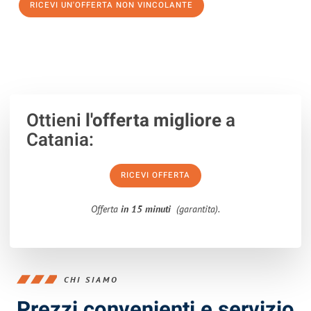
RICEVI UN'OFFERTA NON VINCOLANTE
100% non vincolante – Risposta garantita entro 15 minuti.
Ottieni
l'offerta migliore
a
Catania:
RICEVI OFFERTA
Offerta
in 15 minuti
(garantita).
CHI SIAMO
Prezzi convenienti e servizio