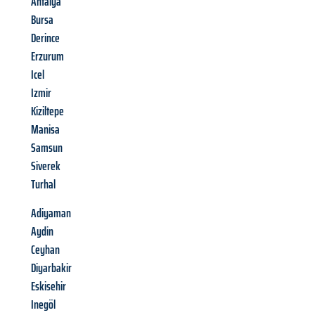
Antalya
Bursa
Derince
Erzurum
Icel
Izmir
Kiziltepe
Manisa
Samsun
Siverek
Turhal
Adiyaman
Aydin
Ceyhan
Diyarbakir
Eskisehir
Inegöl