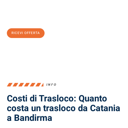
Ottieni subito
un'offerta non vincolante
e
risparmia € 100:
RICEVI OFFERTA
0299948957
INFO
Costi di Trasloco: Quanto
costa un trasloco da Catania
a Bandirma