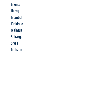
Erzincan
Hatay
Istanbul
Kirikkale
Malatya
Sakarya
Sivas
Trabzon
Richiedi ora la tua
offerta
al
miglior
prezzo !