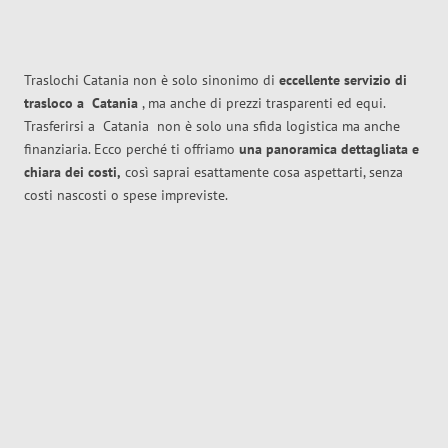
Traslochi Catania non è solo sinonimo di
eccellente
servizio di
trasloco
a
Catania
, ma anche di prezzi trasparenti ed equi.
Trasferirsi a
Catania
non è solo una sfida logistica ma anche
finanziaria. Ecco perché ti offriamo
una panoramica dettagliata e
chiara dei costi,
così saprai esattamente cosa aspettarti, senza
costi nascosti o spese impreviste.