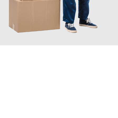
INFORMATI ORA
Scopri con Traslochi Catania quanto può essere
facile e senza
stress il tuo trasloco a Catania
. Il nostro team di esperti è
pronto ad assicurarti una transizione senza intoppi nella tua
nuova casa.