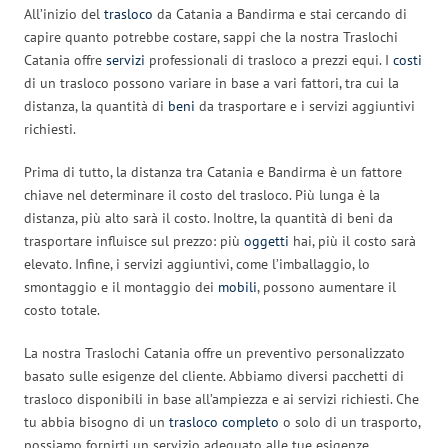
All’inizio del
trasloco
da Catania a Bandirma e stai cercando di
capire quanto potrebbe costare, sappi che la nostra Traslochi
Catania offre
servizi
professionali di trasloco a prezzi equi. I
costi
di un trasloco possono variare in base a vari fattori, tra cui la
distanza, la quantità di
beni
da trasportare e i servizi aggiuntivi
richiesti.
Prima di tutto, la distanza tra Catania e Bandirma è un fattore
chiave nel determinare il costo del trasloco. Più lunga è la
distanza, più alto sarà il costo. Inoltre, la quantità di beni da
trasportare influisce sul prezzo: più
oggetti
hai, più il costo sarà
elevato. Infine, i servizi aggiuntivi, come l’imballaggio, lo
smontaggio e il montaggio dei
mobili
, possono aumentare il
costo totale.
La nostra Traslochi Catania offre un preventivo personalizzato
basato sulle esigenze del cliente. Abbiamo diversi pacchetti di
trasloco disponibili in base all’ampiezza e ai servizi richiesti. Che
tu abbia bisogno di un
trasloco completo
o solo di un trasporto,
possiamo fornirti un servizio adeguato alle tue esigenze.