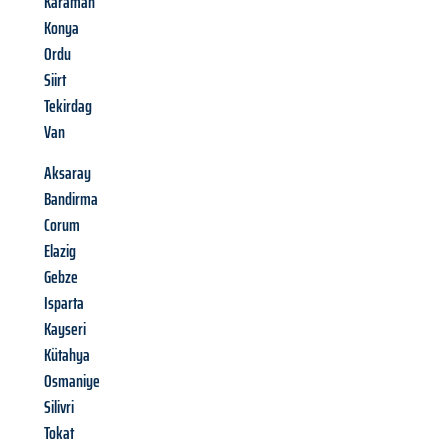
Karaman
Konya
Ordu
Siirt
Tekirdag
Van
Aksaray
Bandirma
Corum
Elazig
Gebze
Isparta
Kayseri
Kütahya
Osmaniye
Silivri
Tokat