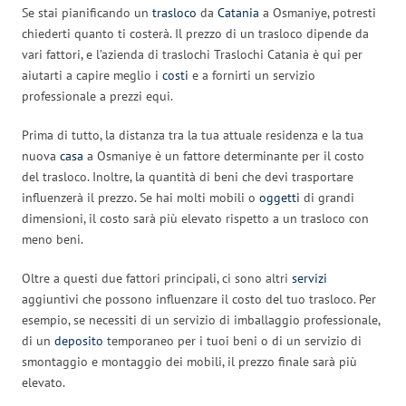
Se stai pianificando un
trasloco
da
Catania
a Osmaniye, potresti
chiederti quanto ti costerà. Il prezzo di un trasloco dipende da
vari fattori, e l’azienda di traslochi Traslochi Catania è qui per
aiutarti a capire meglio i
costi
e a fornirti un servizio
professionale a prezzi equi.
Prima di tutto, la distanza tra la tua attuale residenza e la tua
nuova
casa
a Osmaniye è un fattore determinante per il costo
del trasloco. Inoltre, la quantità di beni che devi trasportare
influenzerà il prezzo. Se hai molti mobili o
oggetti
di grandi
dimensioni, il costo sarà più elevato rispetto a un trasloco con
meno beni.
Oltre a questi due fattori principali, ci sono altri
servizi
aggiuntivi che possono influenzare il costo del tuo trasloco. Per
esempio, se necessiti di un servizio di imballaggio professionale,
di un
deposito
temporaneo per i tuoi beni o di un servizio di
smontaggio e montaggio dei mobili, il prezzo finale sarà più
elevato.