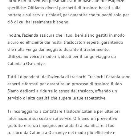
fornire un preventivo personalizzato in base alle tue esigenze
specifiche. Offriamo diversi pacchetti di trasloco basati sulla
portata e sui servizi richiesti, per garantire che tu paghi solo per
ciò di cui hai realmente bisogno.
Inoltre, l’azienda assicura che i tuoi beni siano gestiti in modo
sicuro ed efficiente dai nostri traslocatori esperti, garantendo
che nulla venga danneggiato durante il trasferimento.
Utilizziamo veicoli moderni, ideali per il lungo viaggio da
Catania a Osmaniye.
Tutti i dipendenti dell’azienda di traslochi Traslochi Catania sono
esperti e formati per garantire un processo di trasloco fluido.
Siamo dedicati a ridurre lo stress del trasloco, offrendo un
servizio di alta qualità che supera le tue aspettative.
Ti incoraggiamo a contattare Traslochi Catania per ulteriori
informazioni sui costi e sui servizi. Offriamo un preventivo
gratuito e senza impegno, per aiutarti a pianificare il tuo
trasloco da Catania a Osmaniye nel modo più efficiente e