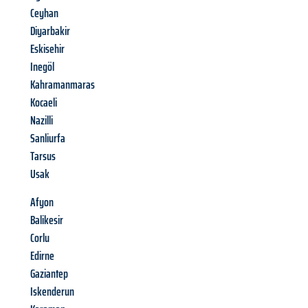
Ceyhan
Diyarbakir
Eskisehir
Inegöl
Kahramanmaras
Kocaeli
Nazilli
Sanliurfa
Tarsus
Usak
Afyon
Balikesir
Corlu
Edirne
Gaziantep
Iskenderun