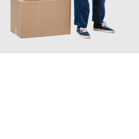
INFORMATI ORA
Scopri con Traslochi Catania quanto può essere
facile e senza
stress il tuo trasloco a Catania
. Il nostro team di esperti è
pronto ad assicurarti una transizione senza intoppi nella tua
nuova casa.