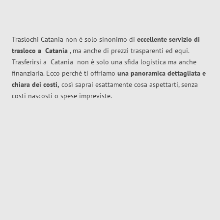
Traslochi Catania non è solo sinonimo di
eccellente
servizio di
trasloco
a
Catania
, ma anche di prezzi trasparenti ed equi.
Trasferirsi a
Catania
non è solo una sfida logistica ma anche
finanziaria. Ecco perché ti offriamo
una panoramica dettagliata e
chiara dei costi,
così saprai esattamente cosa aspettarti, senza
costi nascosti o spese impreviste.