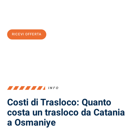
Ottieni subito
un'offerta non vincolante
e
risparmia € 100:
RICEVI OFFERTA
0299948957
INFO
Costi di Trasloco: Quanto
costa un trasloco da Catania
a Osmaniye