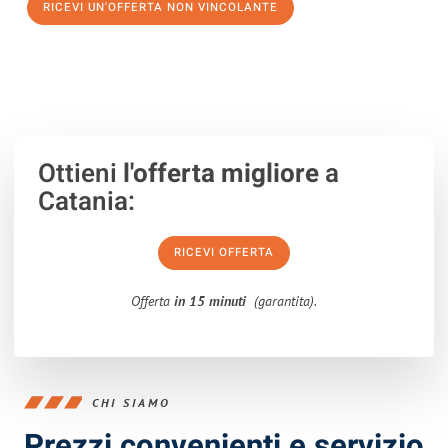
RICEVI UN'OFFERTA NON VINCOLANTE
100% non vincolante – Risposta garantita entro 15 minuti.
Ottieni
l'offerta migliore
a
Catania:
RICEVI OFFERTA
Offerta
in 15 minuti
(garantita).
CHI SIAMO
Prezzi convenienti e servizio