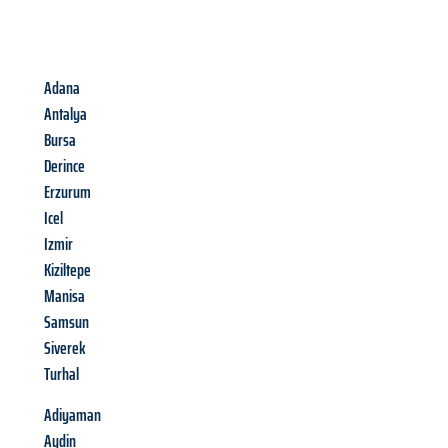
Adana
Antalya
Bursa
Derince
Erzurum
Icel
Izmir
Kiziltepe
Manisa
Samsun
Siverek
Turhal
Adiyaman
Aydin