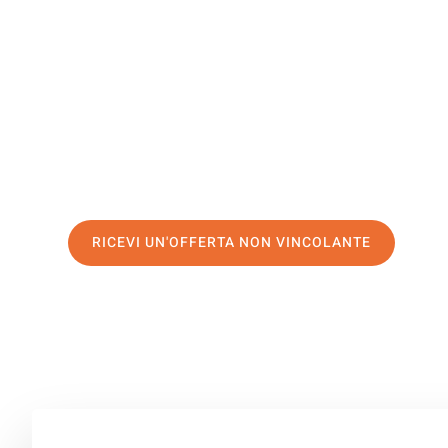
Kayseri
Il tuo trasloco Catania Kayseri può essere così facile! S
servizio di prima classe
e assicurati i
migliori prezzi in 
Richiedo ora la tua offerta personalizzata e fai il prim
trasloco senza stress a Kayseri
RICEVI UN'OFFERTA NON VINCOLANTE
100% non vincolante – Risposta garantita entro 15 minuti.