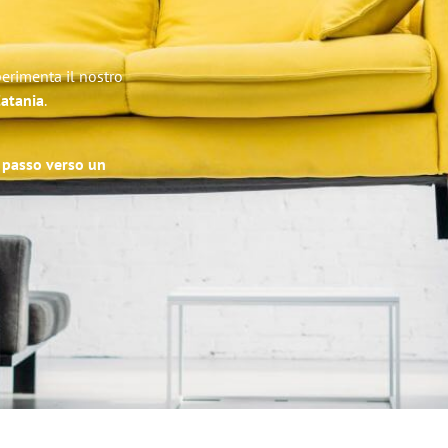
perimenta il nostro
Catania
.
o passo verso un