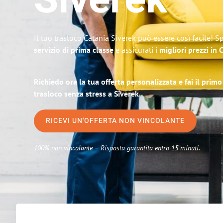
Siverek
Il tuo trasloco Catania Siverek può essere così facile! S
servizio di prima classe
e assicurati i
migliori prezzi in 
Richiedo ora la tua offerta personalizzata e fai il prim
trasloco senza stress a Siverek
RICEVI UN'OFFERTA NON VINCOLANTE
100% non vincolante – Risposta garantita entro 15 minuti.