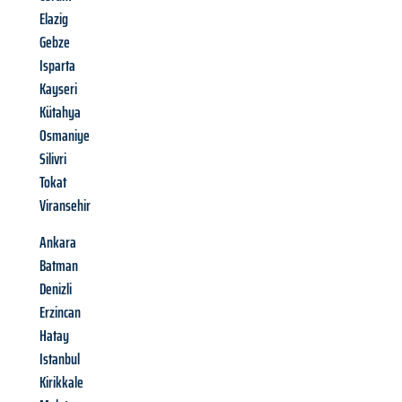
Elazig
Gebze
Isparta
Kayseri
Kütahya
Osmaniye
Silivri
Tokat
Viransehir
Ankara
Batman
Denizli
Erzincan
Hatay
Istanbul
Kirikkale