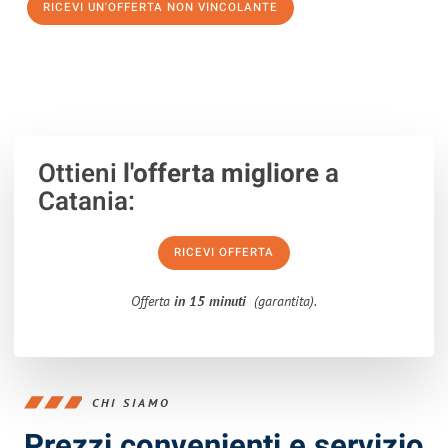
RICEVI UN'OFFERTA NON VINCOLANTE
100% non vincolante – Risposta garantita entro 15 minuti.
Ottieni
l'offerta migliore
a
Catania:
RICEVI OFFERTA
Offerta
in 15 minuti
(garantita).
CHI SIAMO
Prezzi convenienti e servizio