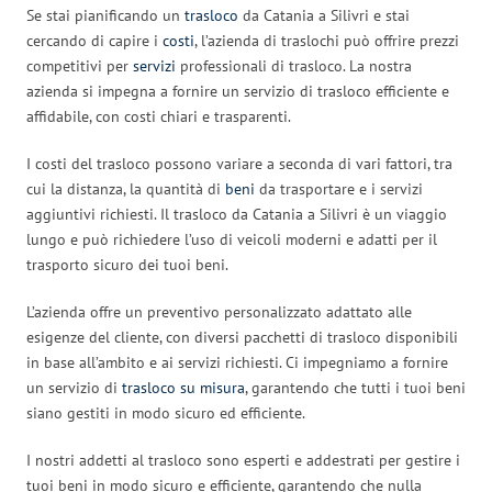
Se stai pianificando un
trasloco
da Catania a Silivri e stai
cercando di capire i
costi
, l’azienda di traslochi può offrire prezzi
competitivi per
servizi
professionali di trasloco. La nostra
azienda si impegna a fornire un servizio di trasloco efficiente e
affidabile, con costi chiari e trasparenti.
I costi del trasloco possono variare a seconda di vari fattori, tra
cui la distanza, la quantità di
beni
da trasportare e i servizi
aggiuntivi richiesti. Il trasloco da Catania a Silivri è un viaggio
lungo e può richiedere l’uso di veicoli moderni e adatti per il
trasporto sicuro dei tuoi beni.
L’azienda offre un preventivo personalizzato adattato alle
esigenze del cliente, con diversi pacchetti di trasloco disponibili
in base all’ambito e ai servizi richiesti. Ci impegniamo a fornire
un servizio di
trasloco su misura
, garantendo che tutti i tuoi beni
siano gestiti in modo sicuro ed efficiente.
I nostri addetti al trasloco sono esperti e addestrati per gestire i
tuoi beni in modo sicuro e efficiente, garantendo che nulla