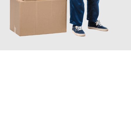
INFORMATI ORA
Scopri con Traslochi Catania quanto può essere
facile e senza
stress il tuo trasloco a Catania
. Il nostro team di esperti è
pronto ad assicurarti una transizione senza intoppi nella tua
nuova casa.