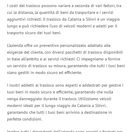
I costi del trasloco possono variare a seconda di vari fattori, tra
cui la distanza, la quantità di beni da trasportare e i servizi
aggiuntivi richiesti. Il trasloco da Catania a Silivri è un viaggio
lungo e può richiedere l’uso di veicoli moderni e adatti per il
trasporto sicuro dei tuoi beni.
L’azienda offre un preventivo personalizzato adattato alle
esigenze del cliente, con diversi pacchetti di trasloco disponibili
in base all’ambito e ai servizi richiesti. Ci impegniamo a fornire
un servizio di trasloco su misura, garantendo che tutti i tuoi beni
siano gestiti in modo sicuro ed efficiente.
I nostri addetti al trasloco sono esperti e addestrati per gestire i
tuoi beni in modo sicuro e efficiente, garantendo che nulla
venga danneggiato durante il trasloco. Utilizziamo veicoli
moderni ideali per il lungo viaggio da Catania a Silivri,
garantendo che tutti i tuoi beni arrivino a destinazione in
perfette condizioni.
Inoltre, tutti i dipendenti dell’azienda sono esperti e formati per