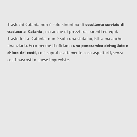
Traslochi Catania non è solo sinonimo di
eccellente
servizio di
trasloco
a
Catania
, ma anche di prezzi trasparenti ed equi.
Trasferirsi a
Catania
non è solo una sfida logistica ma anche
finanziaria. Ecco perché ti offriamo
una panoramica dettagliata e
chiara dei costi,
così saprai esattamente cosa aspettarti, senza
costi nascosti o spese impreviste.