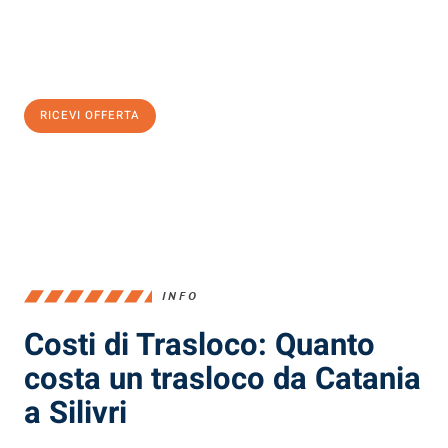
Ottieni subito
un'offerta non vincolante
e
risparmia € 100:
RICEVI OFFERTA
0299948957
INFO
Costi di Trasloco: Quanto
costa un trasloco da Catania
a Silivri