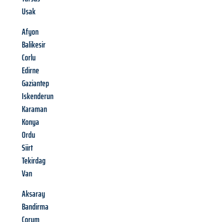
Usak
Afyon
Balikesir
Corlu
Edirne
Gaziantep
Iskenderun
Karaman
Konya
Ordu
Siirt
Tekirdag
Van
Aksaray
Bandirma
Corum