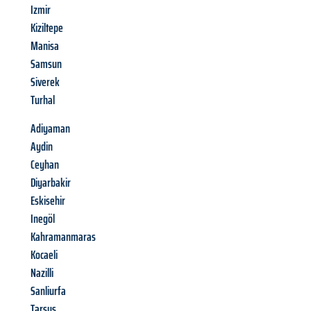
Izmir
Kiziltepe
Manisa
Samsun
Siverek
Turhal
Adiyaman
Aydin
Ceyhan
Diyarbakir
Eskisehir
Inegöl
Kahramanmaras
Kocaeli
Nazilli
Sanliurfa
Tarsus