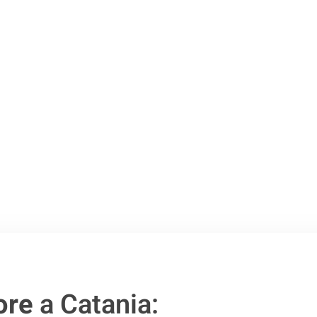
Catania
.
o passo verso un
ore
a Catania: