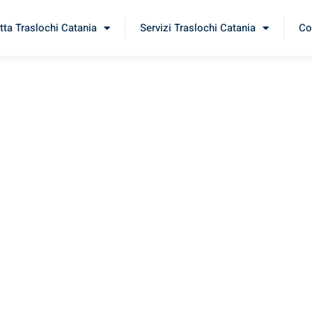
tta Traslochi Catania
Servizi Traslochi Catania
Co
rhal
erimenta il nostro