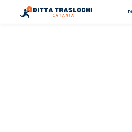
Di
TRASLOCHI CATANIA
Traslochi
Catania
Tu
Il tuo trasloco Catania Turhal può essere così facile! Sp