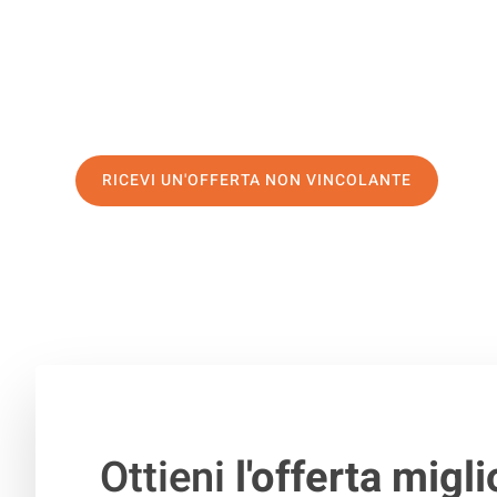
servizio di prima classe
e assicurati i
migliori prezzi in 
Richiedo ora la tua offerta personalizzata e fai il prim
trasloco senza stress a Turhal
RICEVI UN'OFFERTA NON VINCOLANTE
100% non vincolante – Risposta garantita entro 15 minuti.
Ottieni
l'offerta migli