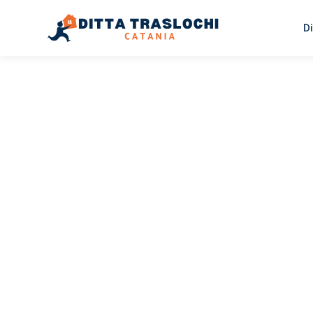
Di
TRASLOCHI CATANIA
Traslochi
Catania
Ay
Il tuo trasloco Catania Aydin può essere così facile! Spe