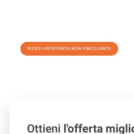
di prima classe
e assicurati i
migliori prezzi in Catania
.
Richiedo ora la tua offerta personalizzata e fai il prim
trasloco senza stress a Aydin
RICEVI UN'OFFERTA NON VINCOLANTE
100% non vincolante – Risposta garantita entro 15 minuti.
Ottieni
l'offerta migli