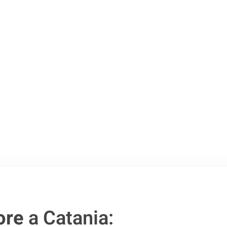
o passo verso un
ore
a Catania: