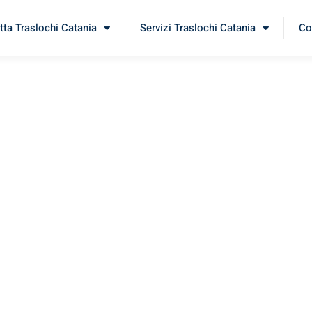
tta Traslochi Catania
Servizi Traslochi Catania
Co
din
rimenta il nostro
servizio