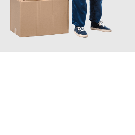
INFORMATI ORA
Scopri con Traslochi Catania quanto può essere
facile e senza
stress il tuo trasloco a Catania
. Il nostro team di esperti è
pronto ad assicurarti una transizione senza intoppi nella tua
nuova casa.