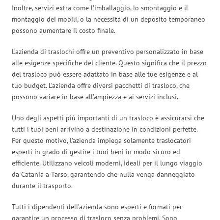
Inoltre, servizi extra come l’imballaggio, lo smontaggio e il
montaggio dei mobili, o la necessità di un deposito temporaneo
possono aumentare il costo finale.
L’azienda di traslochi offre un preventivo personalizzato in base
alle esigenze specifiche del cliente. Questo significa che il prezzo
del trasloco può essere adattato in base alle tue esigenze e al
tuo budget. L’azienda offre diversi pacchetti di trasloco, che
possono variare in base all’ampiezza e ai servizi inclusi.
Uno degli aspetti più importanti di un trasloco è assicurarsi che
tutti i tuoi beni arrivino a destinazione in condizioni perfette.
Per questo motivo, l’azienda impiega solamente traslocatori
esperti in grado di gestire i tuoi beni in modo sicuro ed
efficiente. Utilizzano veicoli moderni, ideali per il lungo viaggio
da Catania a Tarso, garantendo che nulla venga danneggiato
durante il trasporto.
Tutti i dipendenti dell’azienda sono esperti e formati per
garantire un processo di trasloco senza problemi. Sono