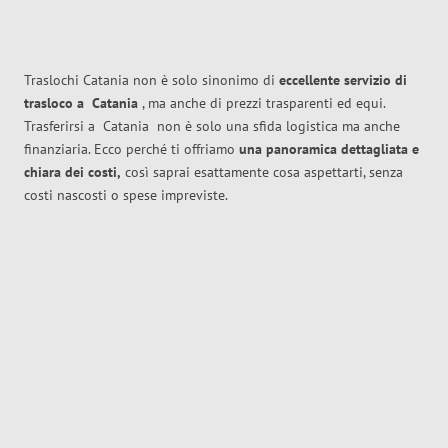
Traslochi Catania non è solo sinonimo di
eccellente
servizio di
trasloco
a
Catania
, ma anche di prezzi trasparenti ed equi.
Trasferirsi a
Catania
non è solo una sfida logistica ma anche
finanziaria. Ecco perché ti offriamo
una panoramica dettagliata e
chiara dei costi,
così saprai esattamente cosa aspettarti, senza
costi nascosti o spese impreviste.