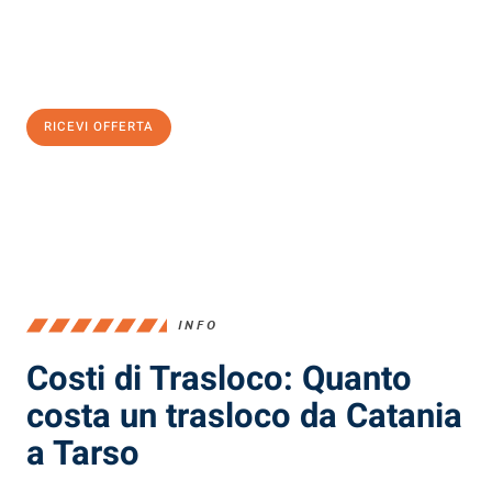
Ottieni subito
un'offerta non vincolante
e
risparmia € 100:
RICEVI OFFERTA
0299948957
INFO
Costi di Trasloco: Quanto
costa un trasloco da Catania
a Tarso