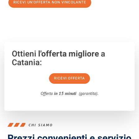
RICEVI UN'OFFERTA NON VINCOLANTE
100% non vincolante – Risposta garantita entro 15 minuti.
Ottieni
l'offerta migliore
a
Catania:
RICEVI OFFERTA
Offerta
in 15 minuti
(garantita).
CHI SIAMO
Prezzi convenienti e servizio