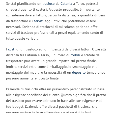
Se stai pianificando un
trasloco
da
Catania
a Tarso, potresti
chiederti quanto ti costerà. A questo proposito, è importante
considerare diversi fattori, tra cui la distanza, la quantità di beni
da trasportare e i
servizi
aggiuntivi che potrebbero essere
necessari. L’azienda di traslochi di cui stiamo parlando offre
servizi di trasloco professionali a prezzi equi, tenendo conto di
tutte queste variabili.
I
costi
di un trasloco sono influenzati da diversi fattori. Oltre alla
distanza tra Catania e Tarso, il numero di
mobili
e scatole da
trasportare può avere un grande impatto sul prezzo finale.
Inoltre, servizi extra come l’imballaggio, lo smontaggio e il
montaggio dei mobili, o la necessità di un
deposito
temporaneo
possono aumentare il costo finale.
L’azienda di traslochi offre un preventivo personalizzato in base
alle esigenze specifiche del cliente. Questo significa che il prezzo
del trasloco può essere adattato in base alle tue esigenze e al
tuo budget. L’azienda offre diversi pacchetti di trasloco, che
possono variare in base all’ampiezza e ai servizi inclusi.