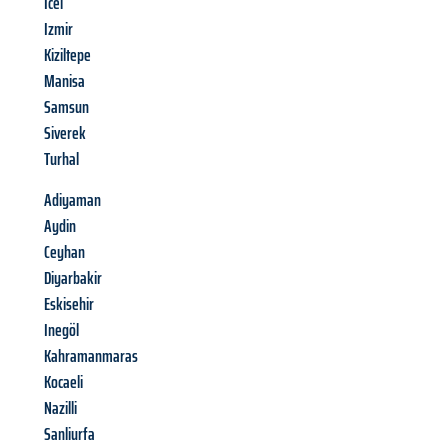
Icel
Izmir
Kiziltepe
Manisa
Samsun
Siverek
Turhal
Adiyaman
Aydin
Ceyhan
Diyarbakir
Eskisehir
Inegöl
Kahramanmaras
Kocaeli
Nazilli
Sanliurfa