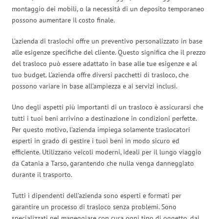
montaggio dei mobili, o la necessità di un deposito temporaneo
possono aumentare il costo finale.
L’azienda di traslochi offre un preventivo personalizzato in base
alle esigenze specifiche del cliente. Questo significa che il prezzo
del trasloco può essere adattato in base alle tue esigenze e al
tuo budget. L’azienda offre diversi pacchetti di trasloco, che
possono variare in base all’ampiezza e ai servizi inclusi.
Uno degli aspetti più importanti di un trasloco è assicurarsi che
tutti i tuoi beni arrivino a destinazione in condizioni perfette.
Per questo motivo, l’azienda impiega solamente traslocatori
esperti in grado di gestire i tuoi beni in modo sicuro ed
efficiente. Utilizzano veicoli moderni, ideali per il lungo viaggio
da Catania a Tarso, garantendo che nulla venga danneggiato
durante il trasporto.
Tutti i dipendenti dell’azienda sono esperti e formati per
garantire un processo di trasloco senza problemi. Sono
specializzati nel maneggiare con cura ogni tipo di oggetto, dai