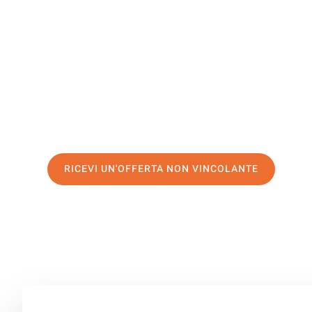
Karaman
Il tuo trasloco Catania Karaman può essere così facile! 
servizio di prima classe
e assicurati i
migliori prezzi in 
Richiedo ora la tua offerta personalizzata e fai il prim
trasloco senza stress a Karaman
RICEVI UN'OFFERTA NON VINCOLANTE
100% non vincolante – Risposta garantita entro 15 minuti.