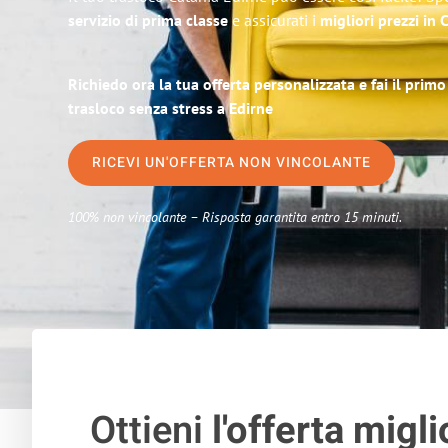
servizio di prima classe
e assicurati i
migliori prezzi in 
Richiedo ora la tua offerta personalizzata e fai il prim
trasloco senza stress a Edirne
RICEVI UN'OFFERTA NON VINCOLANTE
100% non vincolante – Risposta garantita entro 15 minuti.
Ottieni
l'offerta migli