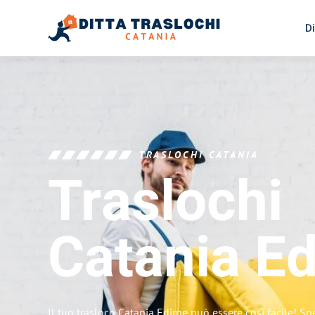
Di
TRASLOCHI CATANIA
Traslochi
Catania
Ed
Il tuo trasloco Catania Edirne può essere così facile! Sp