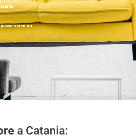
Catania
.
o passo verso un
ore
a Catania: