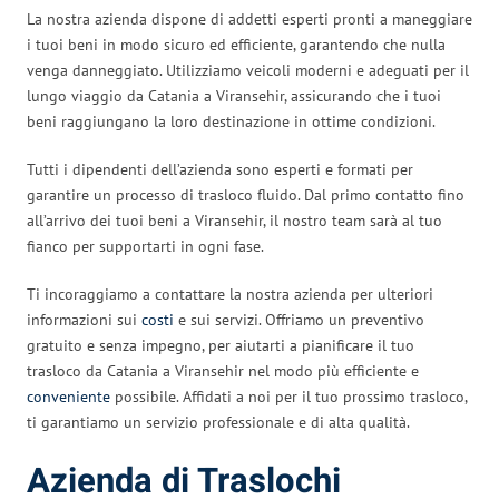
La nostra azienda dispone di addetti esperti pronti a maneggiare
i tuoi beni in modo sicuro ed efficiente, garantendo che nulla
venga danneggiato. Utilizziamo veicoli moderni e adeguati per il
lungo viaggio da Catania a Viransehir, assicurando che i tuoi
beni raggiungano la loro destinazione in ottime condizioni.
Tutti i dipendenti dell’azienda sono esperti e formati per
garantire un processo di trasloco fluido. Dal primo contatto fino
all’arrivo dei tuoi beni a Viransehir, il nostro team sarà al tuo
fianco per supportarti in ogni fase.
Ti incoraggiamo a contattare la nostra azienda per ulteriori
informazioni sui
costi
e sui servizi. Offriamo un preventivo
gratuito e senza impegno, per aiutarti a pianificare il tuo
trasloco da Catania a Viransehir nel modo più efficiente e
conveniente
possibile. Affidati a noi per il tuo prossimo trasloco,
ti garantiamo un servizio professionale e di alta qualità.
Azienda di Traslochi