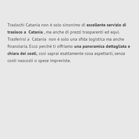
Traslochi Catania non è solo sinonimo di
eccellente
servizio di
trasloco
a
Catania
, ma anche di prezzi trasparenti ed equi.
Trasferirsi a
Catania
non è solo una sfida logistica ma anche
finanziaria. Ecco perché ti offriamo
una panoramica dettagliata e
chiara dei costi,
così saprai esattamente cosa aspettarti, senza
costi nascosti o spese impreviste.