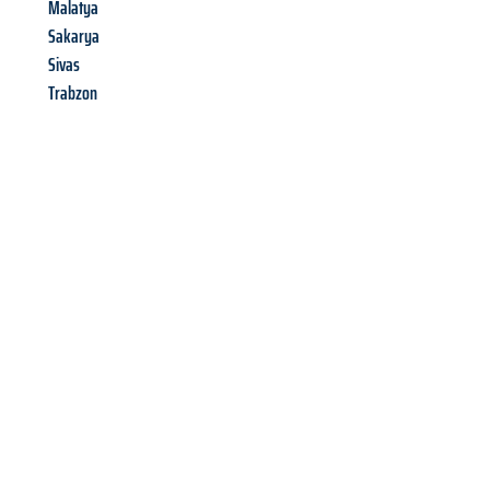
Malatya
Sakarya
Sivas
Trabzon
Richiedi ora la tua
offerta
al
miglior
prezzo !
Inviateci adesso la vostra richiesta non vincolante e
assicuratevi la vostra
offerta di trasloco per le vostre esigenze
a Catania
al miglior prezzo! Approfitta dell’occasione per
un
trasloco senza stress
e con il massimo comfort: