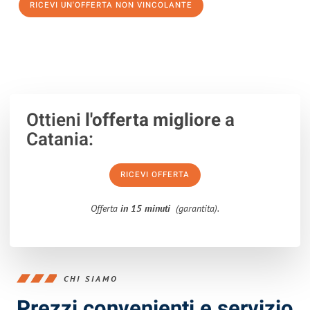
RICEVI UN'OFFERTA NON VINCOLANTE
100% non vincolante – Risposta garantita entro 15 minuti.
Ottieni
l'offerta migliore
a
Catania:
RICEVI OFFERTA
Offerta
in 15 minuti
(garantita).
CHI SIAMO
Prezzi convenienti e servizio