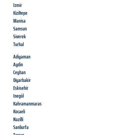
Izmir
Kiziltepe
Manisa
Samsun
Siverek
Turhal
Adiyaman
Aydin
Ceyhan
Diyarbakir
Eskisehir
Inegöl
Kahramanmaras
Kocaeli
Nazilli
Sanliurfa