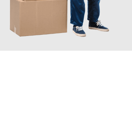
INFORMATI ORA
Scopri con Traslochi Catania quanto può essere
facile e senza
stress il tuo trasloco a Catania
. Il nostro team di esperti è
pronto ad assicurarti una transizione senza intoppi nella tua
nuova casa.