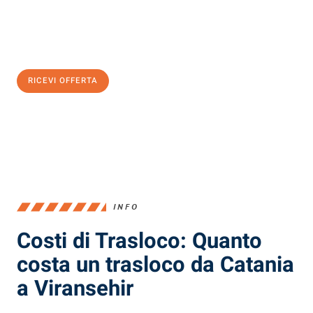
Ottieni subito
un'offerta non vincolante
e
risparmia € 100:
RICEVI OFFERTA
0299948957
INFO
Costi di Trasloco: Quanto
costa un trasloco da Catania
a Viransehir