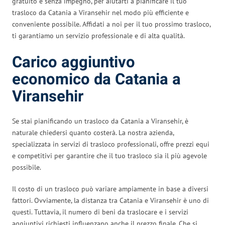
gratuito e senza impegno, per aiutarti a pianificare il tuo
trasloco da Catania a Viransehir nel modo più efficiente e
conveniente possibile. Affidati a noi per il tuo prossimo trasloco,
ti garantiamo un servizio professionale e di alta qualità.
Carico aggiuntivo
economico da Catania a
Viransehir
Se stai pianificando un trasloco da Catania a Viransehir, è
naturale chiedersi quanto costerà. La nostra azienda,
specializzata in servizi di trasloco professionali, offre prezzi equi
e competitivi per garantire che il tuo trasloco sia il più agevole
possibile.
Il costo di un trasloco può variare ampiamente in base a diversi
fattori. Ovviamente, la distanza tra Catania e Viransehir è uno di
questi. Tuttavia, il numero di beni da traslocare e i servizi
aggiuntivi richiesti influenzano anche il prezzo finale. Che si