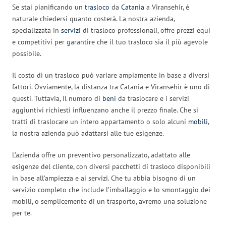
Se stai pianificando un
trasloco
da
Catania
a Viransehir, è
naturale chiedersi quanto costerà. La nostra azienda,
specializzata in
servizi
di trasloco professionali, offre prezzi equi
e competitivi per garantire che il tuo trasloco sia il più agevole
possibile.
Il costo di un trasloco può variare ampiamente in base a diversi
fattori. Ovviamente, la distanza tra Catania e Viransehir è uno di
questi. Tuttavia, il numero di
beni
da traslocare e i servizi
aggiuntivi richiesti influenzano anche il prezzo finale. Che si
tratti di traslocare un intero appartamento o solo alcuni
mobili
,
la nostra azienda può adattarsi alle tue esigenze.
L’azienda offre un preventivo personalizzato, adattato alle
esigenze del cliente, con diversi pacchetti di trasloco disponibili
in base all’ampiezza e ai servizi. Che tu abbia bisogno di un
servizio completo che include l’imballaggio e lo smontaggio dei
mobili, o semplicemente di un trasporto, avremo una soluzione
per te.