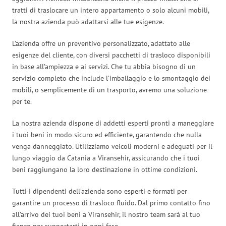
tratti di traslocare un intero appartamento o solo alcuni mobili,
la nostra azienda può adattarsi alle tue esigenze.
L’azienda offre un preventivo personalizzato, adattato alle
esigenze del cliente, con diversi pacchetti di trasloco disponibili
in base all’ampiezza e ai servizi. Che tu abbia bisogno di un
servizio completo che include l’imballaggio e lo smontaggio dei
mobili, o semplicemente di un trasporto, avremo una soluzione
per te.
La nostra azienda dispone di addetti esperti pronti a maneggiare
i tuoi beni in modo sicuro ed efficiente, garantendo che nulla
venga danneggiato. Utilizziamo veicoli moderni e adeguati per il
lungo viaggio da Catania a Viransehir, assicurando che i tuoi
beni raggiungano la loro destinazione in ottime condizioni.
Tutti i dipendenti dell’azienda sono esperti e formati per
garantire un processo di trasloco fluido. Dal primo contatto fino
all’arrivo dei tuoi beni a Viransehir, il nostro team sarà al tuo
fianco per supportarti in ogni fase.