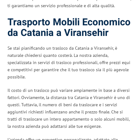
ti garantiamo un servizio professionale e di alta qualità.
Trasporto Mobili Economico
da Catania a Viransehir
Se stai pianificando un trasloco da Catania a Viransehir, è
naturale chiedersi quanto costerà. La nostra azienda,
specializzata in servizi di trasloco professionali, offre prezzi equi
e competitivi per garantire che il tuo trasloco sia il più agevole
possibile.
Il costo di un trasloco può variare ampiamente in base a diversi
fattori. Ovviamente, la distanza tra Catania e Viransehir è uno di
questi. Tuttavia, il numero di beni da traslocare e i servizi
aggiuntivi richiesti influenzano anche il prezzo finale. Che si
tratti di traslocare un intero appartamento o solo alcuni mobili,
la nostra azienda può adattarsi alle tue esigenze.
L’azienda offre un preventivo personalizzato, adattato alle