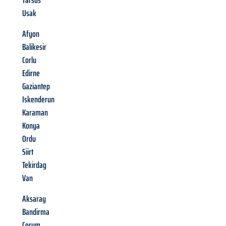
Tarsus
Usak
Afyon
Balikesir
Corlu
Edirne
Gaziantep
Iskenderun
Karaman
Konya
Ordu
Siirt
Tekirdag
Van
Aksaray
Bandirma
Corum