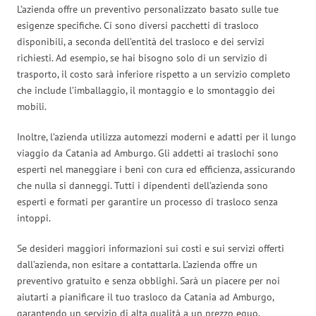
L’azienda offre un preventivo personalizzato basato sulle tue
esigenze specifiche. Ci sono diversi pacchetti di trasloco
disponibili, a seconda dell’entità del trasloco e dei servizi
richiesti. Ad esempio, se hai bisogno solo di un servizio di
trasporto, il costo sarà inferiore rispetto a un servizio completo
che include l’imballaggio, il montaggio e lo smontaggio dei
mobili.
Inoltre, l’azienda utilizza automezzi moderni e adatti per il lungo
viaggio da Catania ad Amburgo. Gli addetti ai traslochi sono
esperti nel maneggiare i beni con cura ed efficienza, assicurando
che nulla si danneggi. Tutti i dipendenti dell’azienda sono
esperti e formati per garantire un processo di trasloco senza
intoppi.
Se desideri maggiori informazioni sui costi e sui servizi offerti
dall’azienda, non esitare a contattarla. L’azienda offre un
preventivo gratuito e senza obblighi. Sarà un piacere per noi
aiutarti a pianificare il tuo trasloco da Catania ad Amburgo,
garantendo un servizio di alta qualità a un prezzo equo.