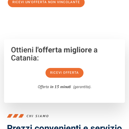
RICEVI UN'OFFERTA NON VINCOLANTE
100% non vincolante – Risposta garantita entro 15 minuti.
Ottieni
l'offerta migliore
a
Catania:
RICEVI OFFERTA
Offerta
in 15 minuti
(garantita).
CHI SIAMO
Prezzi convenienti e servizio