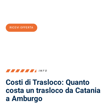
Ottieni subito
un'offerta non vincolante
e
risparmia € 100:
RICEVI OFFERTA
0299948957
INFO
Costi di Trasloco: Quanto
costa un trasloco da Catania
a Amburgo