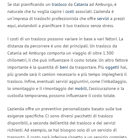
Se stai pianificando un
trasloco
da
Catania
ad Amburgo, è
naturale che tu voglia capire i
costi
associati. L’azienda è
un’impresa di traslochi professionista che offre
servizi
a prezzi
equi, aiutandoti a pianificare il tuo trasloco senza stress.
I costi di un trasloco possono variare in base a vari fattori. La
distanza da percorrere è uno dei principali. Un trasloco da
Catania ad Amburgo comporta un viaggio di oltre 1.300
chilometri, il che può influenzare il costo totale. Un altro fattore
importante è la quantità di
beni
da trasportare. Più
oggetti
hai,
più grande sarà il camion necessario e più tempo impiegherà il
trasloco. Infine, eventuali servizi aggiuntivi, come l’imballaggio,
lo smontaggio e il rimontaggio dei
mobili
, l’assicurazione o la
custodia temporanea, possono influenzare il costo totale.
L’azienda offre un preventivo personalizzato basato sulle tue
esigenze specifiche. Ci sono diversi pacchetti di trasloco
disponibili, a seconda dell’entità del trasloco e dei servizi
richiesti. Ad esempio, se hai bisogno solo di un servizio di
trasporto, il costo sarà inferiore rispetto a un servizio completo