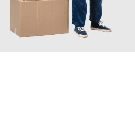
INFORMATI ORA
Scopri con Traslochi Catania quanto può essere
facile e senza
stress il tuo trasloco a Catania
. Il nostro team di esperti è
pronto ad assicurarti una transizione senza intoppi nella tua
nuova casa.