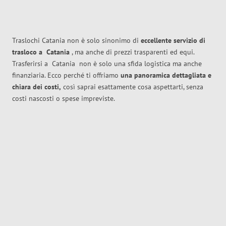
Traslochi Catania non è solo sinonimo di
eccellente
servizio di
trasloco
a
Catania
, ma anche di prezzi trasparenti ed equi.
Trasferirsi a
Catania
non è solo una sfida logistica ma anche
finanziaria. Ecco perché ti offriamo
una panoramica dettagliata e
chiara dei costi,
così saprai esattamente cosa aspettarti, senza
costi nascosti o spese impreviste.