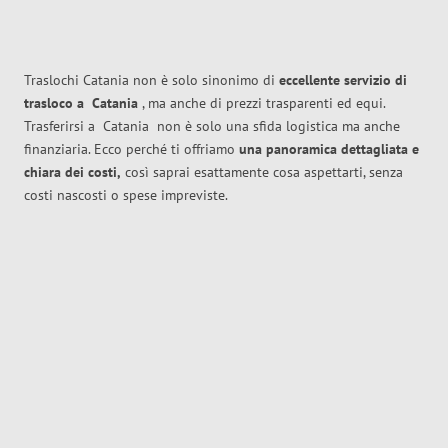
Traslochi Catania non è solo sinonimo di
eccellente
servizio di
trasloco
a
Catania
, ma anche di prezzi trasparenti ed equi.
Trasferirsi a
Catania
non è solo una sfida logistica ma anche
finanziaria. Ecco perché ti offriamo
una panoramica dettagliata e
chiara dei costi,
così saprai esattamente cosa aspettarti, senza
costi nascosti o spese impreviste.