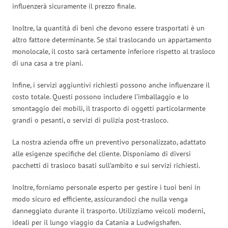
influenzerà sicuramente il prezzo finale.
Inoltre, la quantità di beni che devono essere trasportati è un
altro fattore determinante. Se stai traslocando un appartamento
monolocale, il costo sarà certamente inferiore rispetto al trasloco
di una casa a tre piani.
Infine, i servizi aggiuntivi richiesti possono anche influenzare il
costo totale. Questi possono includere l’imballaggio e lo
smontaggio dei mobili, il trasporto di oggetti particolarmente
grandi o pesanti, o servizi di pulizia post-trasloco.
La nostra azienda offre un preventivo personalizzato, adattato
alle esigenze specifiche del cliente. Disponiamo di diversi
pacchetti di trasloco basati sull’ambito e sui servizi richiesti.
Inoltre, forniamo personale esperto per gestire i tuoi beni in
modo sicuro ed efficiente, assicurandoci che nulla venga
danneggiato durante il trasporto. Utilizziamo veicoli moderni,
ideali per il lungo viaggio da Catania a Ludwigshafen.