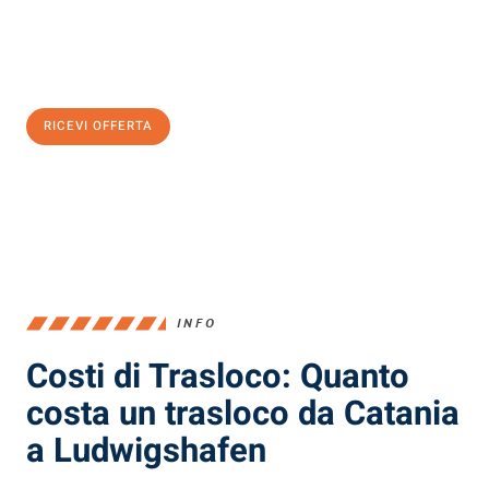
Ottieni subito
un'offerta non vincolante
e
risparmia € 100:
RICEVI OFFERTA
0299948957
INFO
Costi di Trasloco: Quanto
costa un trasloco da Catania
a Ludwigshafen