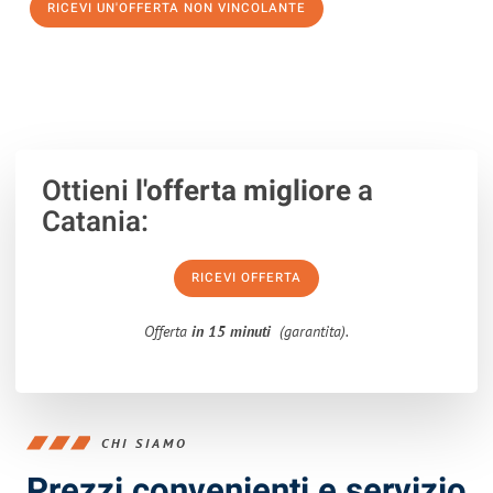
RICEVI UN'OFFERTA NON VINCOLANTE
100% non vincolante – Risposta garantita entro 15 minuti.
Ottieni
l'offerta migliore
a
Catania:
RICEVI OFFERTA
Offerta
in 15 minuti
(garantita).
CHI SIAMO
Prezzi convenienti e servizio