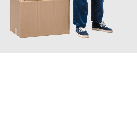
INFORMATI ORA
Scopri con Traslochi Catania quanto può essere
facile e senza
stress il tuo trasloco a Catania
. Il nostro team di esperti è
pronto ad assicurarti una transizione senza intoppi nella tua
nuova casa.