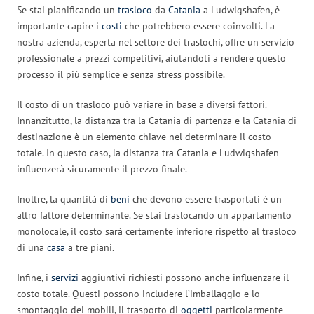
Se stai pianificando un
trasloco
da
Catania
a Ludwigshafen, è
importante capire i
costi
che potrebbero essere coinvolti. La
nostra azienda, esperta nel settore dei traslochi, offre un servizio
professionale a prezzi competitivi, aiutandoti a rendere questo
processo il più semplice e senza stress possibile.
Il costo di un trasloco può variare in base a diversi fattori.
Innanzitutto, la distanza tra la Catania di partenza e la Catania di
destinazione è un elemento chiave nel determinare il costo
totale. In questo caso, la distanza tra Catania e Ludwigshafen
influenzerà sicuramente il prezzo finale.
Inoltre, la quantità di
beni
che devono essere trasportati è un
altro fattore determinante. Se stai traslocando un appartamento
monolocale, il costo sarà certamente inferiore rispetto al trasloco
di una
casa
a tre piani.
Infine, i
servizi
aggiuntivi richiesti possono anche influenzare il
costo totale. Questi possono includere l’imballaggio e lo
smontaggio dei mobili, il trasporto di
oggetti
particolarmente