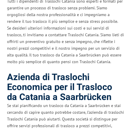
Tutti i dipendenti di Traslochi Catania sono esperti e formati per
garantire un processo di trasloco senza problemi. Siamo
orgogliosi della nostra professionalità e ci impegniamo a
rendere il tuo trasloco il più semplice e senza stress possibile.
Se desideri ulteriori informazioni sui costi e sui servizi di
trasloco, ti invitiamo a contattare Traslochi Catania. Siamo lieti di
offrirti un preventivo gratuito e senza impegno, che riflette i
nostri prezzi competitivi e il nostro impegno per un servizio di
alta qualità. Il tuo trasloco da Catania a Saarbrücken può essere
molto più semplice di quanto pensi con Traslochi Catania.
Azienda di Traslochi
Economica per il Trasloco
da Catania a Saarbrücken
Se stai pianificando un trasloco da Catania a Saarbrücken e stai
cercando di capire quanto potrebbe costare, l’azienda di traslochi
Traslochi Catania può aiutarti. Questa società si distingue per
offrire servizi professionali di trasloco a prezzi competitivi,