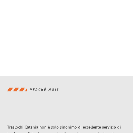
PERCHÉ NOI?
Traslochi Catania non è solo sinonimo di
eccellente
servizio di