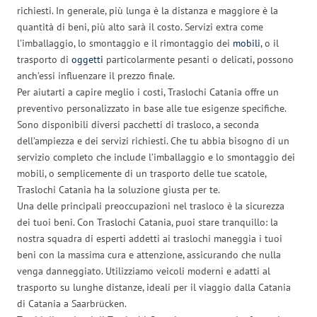
richiesti. In generale, più lunga è la distanza e maggiore è la
quantità di beni, più alto sarà il costo. Servizi extra come
l’imballaggio, lo smontaggio e il rimontaggio dei
mobili
, o il
trasporto di
oggetti
particolarmente pesanti o delicati, possono
anch’essi influenzare il prezzo finale.
Per aiutarti a capire meglio i costi, Traslochi Catania offre un
preventivo personalizzato in base alle tue esigenze specifiche.
Sono disponibili diversi pacchetti di trasloco, a seconda
dell’ampiezza e dei servizi richiesti. Che tu abbia bisogno di un
servizio completo che include l’imballaggio e lo smontaggio dei
mobili, o semplicemente di un trasporto delle tue scatole,
Traslochi Catania ha la soluzione giusta per te.
Una delle principali preoccupazioni nel trasloco è la sicurezza
dei tuoi beni. Con Traslochi Catania, puoi stare tranquillo: la
nostra squadra di esperti addetti ai traslochi maneggia i tuoi
beni con la massima cura e attenzione, assicurando che nulla
venga danneggiato. Utilizziamo veicoli moderni e adatti al
trasporto su lunghe distanze, ideali per il viaggio dalla Catania
di Catania a Saarbrücken.