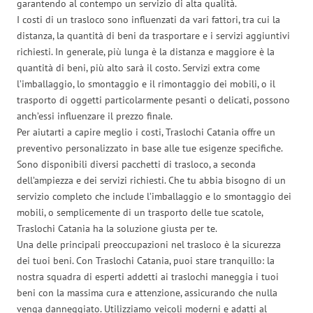
garantendo al contempo un servizio di alta qualità.
I costi di un trasloco sono influenzati da vari fattori, tra cui la
distanza, la quantità di beni da trasportare e i servizi aggiuntivi
richiesti. In generale, più lunga è la distanza e maggiore è la
quantità di beni, più alto sarà il costo. Servizi extra come
l’imballaggio, lo smontaggio e il rimontaggio dei mobili, o il
trasporto di oggetti particolarmente pesanti o delicati, possono
anch’essi influenzare il prezzo finale.
Per aiutarti a capire meglio i costi, Traslochi Catania offre un
preventivo personalizzato in base alle tue esigenze specifiche.
Sono disponibili diversi pacchetti di trasloco, a seconda
dell’ampiezza e dei servizi richiesti. Che tu abbia bisogno di un
servizio completo che include l’imballaggio e lo smontaggio dei
mobili, o semplicemente di un trasporto delle tue scatole,
Traslochi Catania ha la soluzione giusta per te.
Una delle principali preoccupazioni nel trasloco è la sicurezza
dei tuoi beni. Con Traslochi Catania, puoi stare tranquillo: la
nostra squadra di esperti addetti ai traslochi maneggia i tuoi
beni con la massima cura e attenzione, assicurando che nulla
venga danneggiato. Utilizziamo veicoli moderni e adatti al