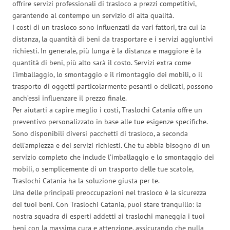
offrire servizi professionali di trasloco a prezzi competitivi,
garantendo al contempo un servizio di alta qualità.
I costi di un trasloco sono influenzati da vari fattori, tra cui la
distanza, la quantità di beni da trasportare e i servizi aggiuntivi
richiesti. In generale, più lunga è la distanza e maggiore è la
quantità di beni, più alto sarà il costo. Servizi extra come
l’imballaggio, lo smontaggio e il rimontaggio dei mobili, o il
trasporto di oggetti particolarmente pesanti o delicati, possono
anch’essi influenzare il prezzo finale.
Per aiutarti a capire meglio i costi, Traslochi Catania offre un
preventivo personalizzato in base alle tue esigenze specifiche.
Sono disponibili diversi pacchetti di trasloco, a seconda
dell’ampiezza e dei servizi richiesti. Che tu abbia bisogno di un
servizio completo che include l’imballaggio e lo smontaggio dei
mobili, o semplicemente di un trasporto delle tue scatole,
Traslochi Catania ha la soluzione giusta per te.
Una delle principali preoccupazioni nel trasloco è la sicurezza
dei tuoi beni. Con Traslochi Catania, puoi stare tranquillo: la
nostra squadra di esperti addetti ai traslochi maneggia i tuoi
beni con la massima cura e attenzione, assicurando che nulla