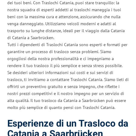
dei tuoi beni. Con Traslochi Catania, puoi stare tranquillo: la
nostra squadra di esperti addetti ai traslochi maneggia i tuoi
beni con la massima cura e attenzione, assicurando che nulla
venga danneggiato. Utilizziamo veicoli moderni e adatti al
trasporto su lunghe distanze, ideali per il viaggio dalla Catania
di Catania a Saarbrücken.
Tutti i dipendenti di Traslochi Catania sono esperti e formati per
garantire un processo di trasloco senza problemi. Siamo
orgogliosi della nostra professionalità e ci impegniamo a
rendere il tuo trasloco il più semplice e senza stress possibile.
Se desideri ulteriori informazioni sui costi e sui servizi di
trasloco, ti invitiamo a contattare Traslochi Catania. Siamo lieti di
offrirti un preventivo gratuito e senza impegno, che riflette i
nostri prezzi competitivi e il nostro impegno per un servizio di
alta qualità. Il tuo trasloco da Catania a Saarbrücken può essere
molto più semplice di quanto pensi con Traslochi Catania.
Esperienze di un Trasloco da
Catania a Saarbrücken