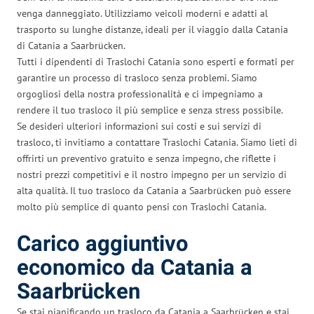
venga danneggiato. Utilizziamo veicoli moderni e adatti al
trasporto su lunghe distanze, ideali per il viaggio dalla Catania
di Catania a Saarbrücken.
Tutti i dipendenti di Traslochi Catania sono esperti e formati per
garantire un processo di trasloco senza problemi. Siamo
orgogliosi della nostra professionalità e ci impegniamo a
rendere il tuo trasloco il più semplice e senza stress possibile.
Se desideri ulteriori informazioni sui costi e sui servizi di
trasloco, ti invitiamo a contattare Traslochi Catania. Siamo lieti di
offrirti un preventivo gratuito e senza impegno, che riflette i
nostri prezzi competitivi e il nostro impegno per un servizio di
alta qualità. Il tuo trasloco da Catania a Saarbrücken può essere
molto più semplice di quanto pensi con Traslochi Catania.
Carico aggiuntivo
economico da Catania a
Saarbrücken
Se stai pianificando un trasloco da Catania a Saarbrücken e stai