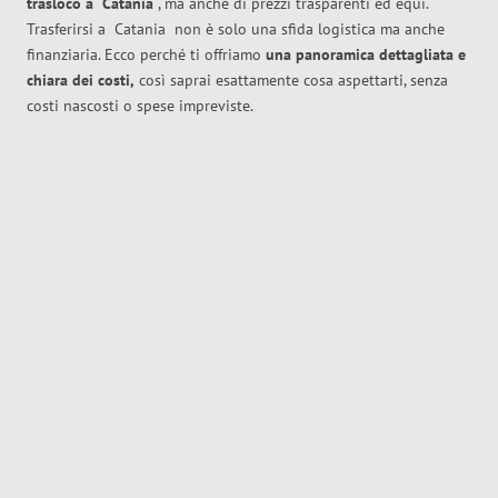
trasloco
a
Catania
, ma anche di prezzi trasparenti ed equi.
Trasferirsi a
Catania
non è solo una sfida logistica ma anche
finanziaria. Ecco perché ti offriamo
una panoramica dettagliata e
chiara dei costi,
così saprai esattamente cosa aspettarti, senza
costi nascosti o spese impreviste.