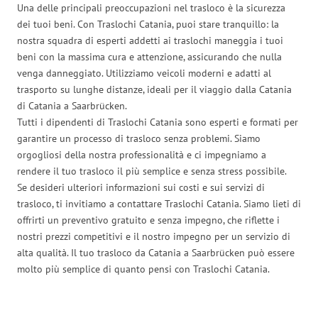
Una delle principali preoccupazioni nel trasloco è la sicurezza
dei tuoi beni. Con Traslochi Catania, puoi stare tranquillo: la
nostra squadra di esperti addetti ai traslochi maneggia i tuoi
beni con la massima cura e attenzione, assicurando che nulla
venga danneggiato. Utilizziamo veicoli moderni e adatti al
trasporto su lunghe distanze, ideali per il viaggio dalla Catania
di Catania a Saarbrücken.
Tutti i dipendenti di Traslochi Catania sono esperti e formati per
garantire un processo di trasloco senza problemi. Siamo
orgogliosi della nostra professionalità e ci impegniamo a
rendere il tuo trasloco il più semplice e senza stress possibile.
Se desideri ulteriori informazioni sui costi e sui servizi di
trasloco, ti invitiamo a contattare Traslochi Catania. Siamo lieti di
offrirti un preventivo gratuito e senza impegno, che riflette i
nostri prezzi competitivi e il nostro impegno per un servizio di
alta qualità. Il tuo trasloco da Catania a Saarbrücken può essere
molto più semplice di quanto pensi con Traslochi Catania.
Traslochi Catania in numeri: