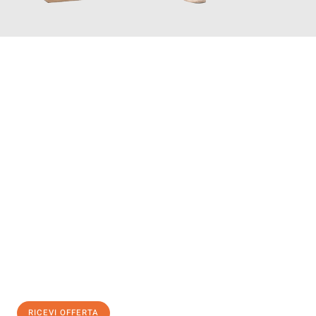
INFORMATI ORA
Scopri con Traslochi Catania quanto può essere
facile e senza
stress il tuo trasloco a Catania
. Il nostro team di esperti è
pronto ad assicurarti una transizione senza intoppi nella tua
nuova casa.
Ottieni subito
un'offerta non vincolante
e
risparmia € 100:
RICEVI OFFERTA
0299948957