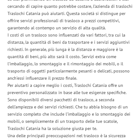
cercando di capire quanto potrebbe costare, l’azienda di traslochi
Traslochi Catania può aiutarti. Questa società si distingue per
offrire servizi professionali di trasloco a prezzi competitivi,
garantendo al contempo un servizio di alta qualità.
I costi di un trasloco sono influenzati da vari fattori, tra cui la
distanza, la quantità di beni da trasportare e i servizi aggiuntivi
richiesti. In generale, più lunga è la distanza e maggiore è la
quantità di beni, più alto sarà il costo. Servizi extra come
l’imballaggio, lo smontaggio e il rimontaggio dei mobili, o il
trasporto di oggetti particolarmente pesanti o delicati, possono
anch’essi influenzare il prezzo finale.
Per aiutarti a capire meglio i costi, Traslochi Catania offre un
preventivo personalizzato in base alle tue esigenze specifiche.
Sono disponibili diversi pacchetti di trasloco, a seconda
dell’ampiezza e dei servizi richiesti. Che tu abbia bisogno di un
servizio completo che include l’imballaggio e lo smontaggio dei
mobili, o semplicemente di un trasporto delle tue scatole,
Traslochi Catania ha la soluzione giusta per te.
Una delle principali preoccupazioni nel trasloco è la sicurezza