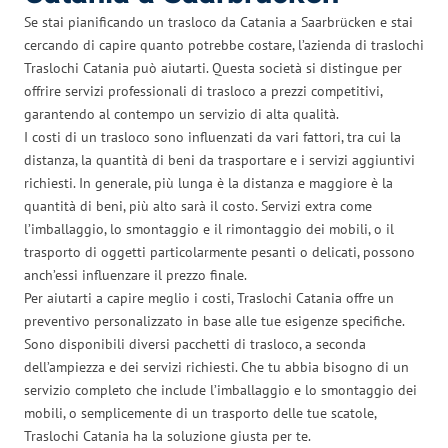
Se stai pianificando un trasloco da Catania a Saarbrücken e stai
cercando di capire quanto potrebbe costare, l’azienda di traslochi
Traslochi Catania può aiutarti. Questa società si distingue per
offrire servizi professionali di trasloco a prezzi competitivi,
garantendo al contempo un servizio di alta qualità.
I costi di un trasloco sono influenzati da vari fattori, tra cui la
distanza, la quantità di beni da trasportare e i servizi aggiuntivi
richiesti. In generale, più lunga è la distanza e maggiore è la
quantità di beni, più alto sarà il costo. Servizi extra come
l’imballaggio, lo smontaggio e il rimontaggio dei mobili, o il
trasporto di oggetti particolarmente pesanti o delicati, possono
anch’essi influenzare il prezzo finale.
Per aiutarti a capire meglio i costi, Traslochi Catania offre un
preventivo personalizzato in base alle tue esigenze specifiche.
Sono disponibili diversi pacchetti di trasloco, a seconda
dell’ampiezza e dei servizi richiesti. Che tu abbia bisogno di un
servizio completo che include l’imballaggio e lo smontaggio dei
mobili, o semplicemente di un trasporto delle tue scatole,
Traslochi Catania ha la soluzione giusta per te.